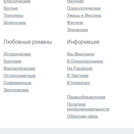
Классические
Научная
Крутые
Психологическая
Триллеры
Ужасы и Мистика
Шпионские
Фэнтези
Эпическая
Любовные романы
Информация
Исторические
Мы Вконтакте
Короткие
В Одноклассниках
Фантастические
На Facebook
Остросюжетные
В Твиттере
Современные
В Instagram
Эротические
Правообладателям
Политика
конфиденциальности
Обратная связь