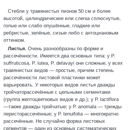
Стебли у травянистых пионов 50 см и более
высотой, цилиндрические или слегка сплюснутые,
голые или слабо опушённые, гладкие или
ребристые, зелёные, сизые либо с антоциановым
оттенком.
Листья.
Очень разнообразны по форме и
рассечённости. Имеется два основных типа: у P.
suffruticosa, P. lutea, P. delavayi они сложные, у всех
травянистых видов ― простые, причем степень
рассечённости листовой пластинки может
варьировать. У некоторых видов листья дважды
тройчаторассечённые с цельными сегментами
(группа желтоцветковых видов и др.); у Р. lactiflora
―также дважды тройчатые; у Р. anomala ― трижды
перисторассечённые; у Р. tenuifolia ― многократно
рассечённые. Не случайно форма листовых
сегментов ― один из основных систематических