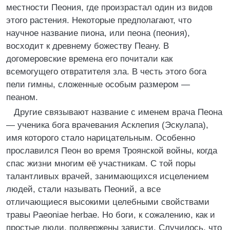
местности Пеония, где произрастал один из видов
этого растения. Некоторые предполагают, что
научное название пиона, или пеона (пеония),
восходит к древнему божеству Пеану. В
догомеровские времена его почитали как
всемогущего отвратителя зла. В честь этого бога
пели гимны, сложенные особым размером ―
пеаном.
Другие связывают название с именем врача Пеона
― ученика бога врачевания Асклепия (Эскулапа),
имя которого стало нарицательным. Особенно
прославился Пеон во время Троянской войны, когда
спас жизни многим её участникам. С той поры
талантливых врачей, занимающихся исцелением
людей, стали называть Пеоний, а все
отличающиеся высокими целебными свойствами
травы Paeoniae herbae. Но боги, к сожалению, как и
простые люди, подвержены зависти. Случилось, что