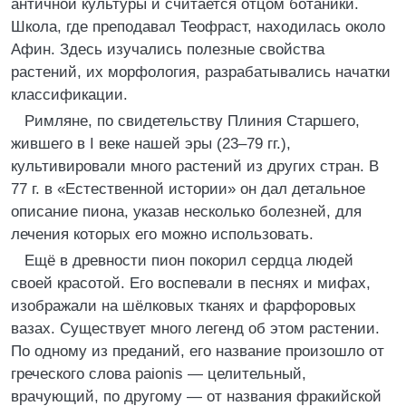
античной культуры и считается отцом ботаники.
Школа, где преподавал Теофраст, находилась около
Афин. Здесь изучались полезные свойства
растений, их морфология, разрабатывались начатки
классификации.
Римляне, по свидетельству Плиния Старшего,
жившего в I веке нашей эры (23–79 гг.),
культивировали много растений из других стран. В
77 г. в «Естественной истории» он дал детальное
описание пиона, указав несколько болезней, для
лечения которых его можно использовать.
Ещё в древности пион покорил сердца людей
своей красотой. Его воспевали в песнях и мифах,
изображали на шёлковых тканях и фарфоровых
вазах. Существует много легенд об этом растении.
По одному из преданий, его название произошло от
греческого слова paionis ― целительный,
врачующий, по другому ― от названия фракийской