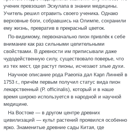
ученик превзошел Эскулапа в знании медицины.
Учитель решил отравить своего ученика. Однако
верховные боги, собравшись на Олимпе, сохранили
ему жизнь, превратив в прекрасный цветок.
По-видимому, первоначально пион привлёк к себе
внимание как раз сильными целительными
свойствами. В древности им приписывали даже
чудодейственную силу, существовало поверье, что
из тех мест, где растут пионы, исчезают злые духи.
Научное описание рода Paeonia дал Карл Линней в
1753 г., причём первым получил статус вида пион
лекарственный (Р. officinalis), который и в наше
время широко используется в народной и научной
медицине.
На Востоке ― в другом центре древних
цивилизаций ― культ растений проявился особенно
ярко. Знаменитые древние сады Китая, где