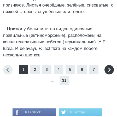
признаков. Листья очерёдные, зелёные, сизоватые, с
нижней стороны опушённые или голые.
Цветки
у большинства видов одиночные,
правильные (актиноморфные), расположены на
конце генеративных побегов (терминальные). У Р.
lutea, Р. delavayi, Р. lactiflora на каждом побеге
несколько цветков.
1
2
3
4
5
6
7
...
31
На Facebook
В Твиттере