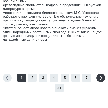
борьбы с ними.
Древовидные пионы столь подробно представлены в русской
литературе впервые.
Автор книги — кандидат биологических наук М.С. Успенская —
работает с пионами уже 35 лет. Ею обстоятельно изучены в
природе и культуре дикорастущие виды, создано более 20
сортов древовидных пионов.
Читатель узнает много нового о пионах и сможет украсить
этими нарядными растениями свой сад. В книге также найдут
ценную информацию и специалисты — ботаники и
ландшафтные архитекторы.
1
2
3
4
5
6
7
...
31