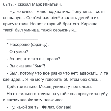
быть, - сказал Марк Игнатьич.
- Ну, конечно, - живо подхватила Полунина, - хотя
он шалун... Ce n'est pas bien* хвалить детей в их
присутствии. Но вот старший брат его. Кирюша,
такой был умница, такой серьезный...
______________
* Нехорошо (франц.).
- Он умер?
- Ах нет, что это вы, право?
- Вы сказали "был"!
- Был, потому что все равно что нет: адвокат!.. И та
кие идеи... Я не могу говорить об этом без слез...
Действительно, Месяц увидел у нее слезы.
Но от сильного толчка на ухабе она прикусила губу
и закричала Филату плаксиво:
- Ну, какой же ты, Филат, болван!