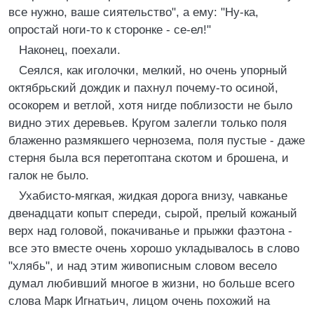
все нужно, ваше сиятельство", а ему: "Ну-ка,
опростай ноги-то к сторонке - се-ел!"
Наконец, поехали.
Сеялся, как иголочки, мелкий, но очень упорный
октябрьский дождик и пахнул почему-то осиной,
осокорем и ветлой, хотя нигде поблизости не было
видно этих деревьев. Кругом залегли только поля
блаженно размякшего чернозема, поля пустые - даже
стерня была вся перетоптана скотом и брошена, и
галок не было.
Ухабисто-мягкая, жидкая дорога внизу, чавканье
двенадцати копыт спереди, сырой, прелый кожаный
верх над головой, покачиванье и прыжки фаэтона -
все это вместе очень хорошо укладывалось в слово
"хлябь", и над этим живописным словом весело
думал любивший многое в жизни, но больше всего
слова Марк Игнатьич, лицом очень похожий на