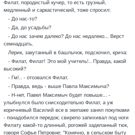
Филат, породистый кучер, то есть грузный,
медленный и саркастический, тоже спросил:
- До нас-то?
- Да, до усадьбы?
- До нас зачем далеко? До нас недалеко... Верст
семнадцать.
Лерик, закутанный в башлычок, подскочил, крича:
- Филат, Филат! Это мой учитель!.. Правда, какой
высокий?
- Гм!.. - отозвался Филат.
- Правда, ведь - выше Павла Максимыча?
- Н-нет, Павел Максимыч будет повыше... -
улыбнулся было снисходительно Филат, а уж
коричневый Василий все в экипаже занял покупками
- понадобился передок; свирепо запихивал под ноги
Филату какой-то длинный, рогожей заделанный тюк,
говоря Софье Петровне: "Конечно, в сельском быту