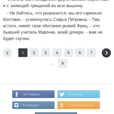
и с зияющей трещиной во всю вышину.
- Не бойтесь, что развалится: мы его скрепили
болтами, - усмехнулась Софья Петровна. - Там,
кстати, имеет свое обитание рыжий Фриц, - это
бывший учитель Марочки, моей дочери, - вам не
будет скучно.
1
2
3
4
5
6
7
...
9
На Facebook
В Твиттере
В Instagram
В Одноклассниках