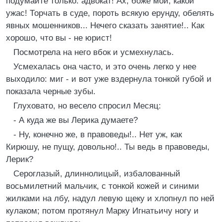
подумайте только: адвокат! Ах, боже мой, какой
ужас! Торчать в суде, пороть всякую ерунду, обелять
явных мошенников... Нечего сказать занятие!.. Как
хорошо, что вы - не юрист!
Посмотрела на него вбок и усмехнулась.
Усмехалась она часто, и это очень легко у нее
выходило: миг - и вот уже вздернула тонкой губой и
показала черные зубы.
Глуховато, но весело спросил Месяц:
- А куда же вы Лерика думаете?
- Ну, конечно же, в правоведы!.. Нет уж, как
Кирюшу, не пущу, довольно!.. Ты ведь в правоведы,
Лерик?
Сероглазый, длиннолицый, избалованный
восьмилетний мальчик, с тонкой кожей и синими
жилками на лбу, надул левую щеку и хлопнул по ней
кулаком; потом протянул Марку Игнатьичу ногу и