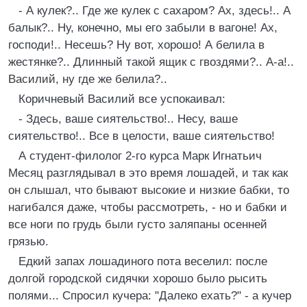
- А кулек?.. Где же кулек с сахаром? Ах, здесь!.. А
балык?.. Ну, конечно, мы его забыли в вагоне! Ах,
господи!.. Несешь? Ну вот, хорошо! А белила в
жестянке?.. Длинный такой ящик с гвоздями?.. А-а!..
Василий, ну где же белила?..
Коричневый Василий все успокаивал:
- Здесь, ваше сиятельство!.. Несу, ваше
сиятельство!.. Все в целости, ваше сиятельство!
А студент-филолог 2-го курса Марк Игнатьич
Месяц разглядывал в это время лошадей, и так как
он слышал, что бывают высокие и низкие бабки, то
нагибался даже, чтобы рассмотреть, - но и бабки и
все ноги по грудь были густо заляпаны осенней
грязью.
Едкий запах лошадиного пота веселил: после
долгой городской сидячки хорошо было рысить
полями... Спросил кучера: "Далеко ехать?" - а кучер