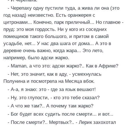
- Черепаху одну пустили туда, а жива ли она (это
год назад) неизвестно. Есть оранжерея с
цитронами... Конечно, парк приличный... Но главное -
пруд: это моя гордость. Ни у кого из соседних
помещиков такого большого, и притом в самой
усадьбе, нет... У нас два шага от дома... А это в
деревне очень важно, когда жара... Это лето,
например, было адски жарко.
- Maman, a что это: адски жарко?.. Как в Африке?
- Нет, это значит, как в аду, - усмехнулась
Полунина и посмотрела на Месяца вбок.
- А-а, я знаю: это - где за язык вешают!
- Ну, это глупости, - кто это тебе сказал?
- А что же там?.. А почему там жарко?
- Бог будет всех судить после смерти... и вот...
- После смерти?.. Мертвых?.. - Лерик захохотал