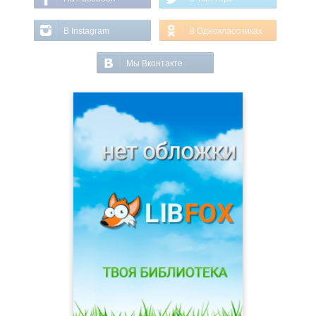
В Instagram
В Одноклассниках
Мы Вконтакте