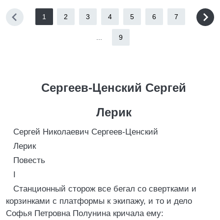
1
2
3
4
5
6
7
...
9
Сергеев-Ценский Сергей
Лерик
Сергей Николаевич Сергеев-Ценский
Лерик
Повесть
I
Станционный сторож все бегал со свертками и
корзинками с платформы к экипажу, и то и дело
Софья Петровна Полунина кричала ему: