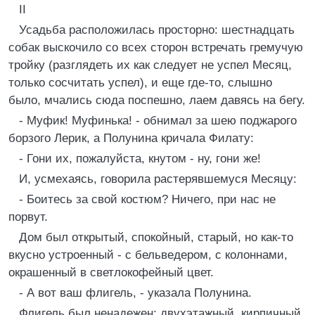
II
Усадьба расположилась просторно: шестнадцать
собак выскочило со всех сторон встречать гремучую
тройку (разглядеть их как следует не успел Месяц,
только сосчитать успел), и еще где-то, слышно
было, мчались сюда поспешно, лаем давясь на бегу.
- Муфик! Муфинька! - обнимал за шею поджарого
борзого Лерик, а Полунина кричала Филату:
- Гони их, пожалуйста, кнутом - ну, гони же!
И, усмехаясь, говорила растерявшемуся Месяцу:
- Боитесь за свой костюм? Ничего, при нас не
порвут.
Дом был открытый, спокойный, старый, но как-то
вкусно устроенный - с бельведером, с колоннами,
окрашенный в светлокофейный цвет.
- А вот ваш флигель, - указала Полунина.
Флигель был ненадежен: двухэтажный, кирпичный