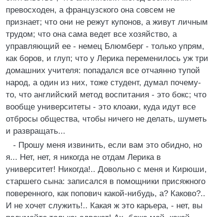
превосходен, а французского она совсем не
признает; что они не режут купонов, а живут личным
трудом; что она сама ведет все хозяйство, а
управляющий ее - немец Блюмберг - только упрям,
как боров, и глуп; что у Лерика переменилось уж три
домашних учителя: попадался все отчаянно тупой
народ, а один из них, тоже студент, думал почему-
то, что английский метод воспитания - это бокс; что
вообще университеты - это клоаки, куда идут все
отбросы общества, чтобы ничего не делать, шуметь
и развращать...
- Прошу меня извинить, если вам это обидно, но
я... Нет, нет, я никогда не отдам Лерика в
университет! Никогда!.. Довольно с меня и Кирюши,
старшего сына: записался в помощники присяжного
поверенного, как попович какой-нибудь, а? Каково?..
И не хочет служить!.. Какая ж это карьера, - нет, вы