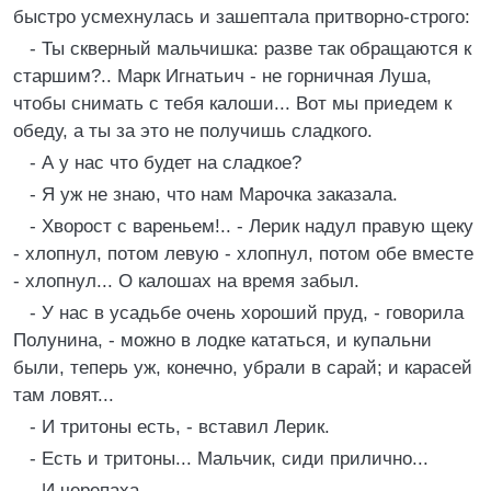
быстро усмехнулась и зашептала притворно-строго:
- Ты скверный мальчишка: разве так обращаются к
старшим?.. Марк Игнатьич - не горничная Луша,
чтобы снимать с тебя калоши... Вот мы приедем к
обеду, а ты за это не получишь сладкого.
- А у нас что будет на сладкое?
- Я уж не знаю, что нам Марочка заказала.
- Хворост с вареньем!.. - Лерик надул правую щеку
- хлопнул, потом левую - хлопнул, потом обе вместе
- хлопнул... О калошах на время забыл.
- У нас в усадьбе очень хороший пруд, - говорила
Полунина, - можно в лодке кататься, и купальни
были, теперь уж, конечно, убрали в сарай; и карасей
там ловят...
- И тритоны есть, - вставил Лерик.
- Есть и тритоны... Мальчик, сиди прилично...
- И черепаха.