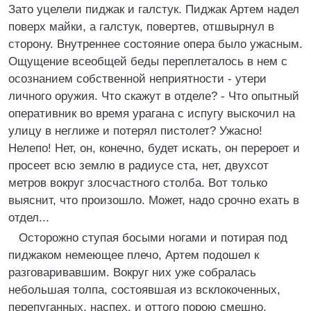
Зато уцелели пиджак и галстук. Пиджак Артем надел
поверх майки, а галстук, повертев, отшвырнул в
сторону. Внутреннее состояние опера было ужасным.
Ощущение всеобщей беды переплеталось в нем с
осознанием собственной неприятности - утери
личного оружия. Что скажут в отделе? - Что опытный
оперативник во время урагана с испугу выскочил на
улицу в неглиже и потерял пистолет? Ужасно!
Нелепо! Нет, он, конечно, будет искать, он перероет и
просеет всю землю в радиусе ста, нет, двухсот
метров вокруг злосчастного столба. Вот только
выяснит, что произошло. Может, надо срочно ехать в
отдел...
Осторожно ступая босыми ногами и потирая под
пиджаком немеющее плечо, Артем подошел к
разговаривавшим. Вокруг них уже собралась
небольшая толпа, состоявшая из всклокоченных,
перепуганных, наспех, и оттого порою смешно,