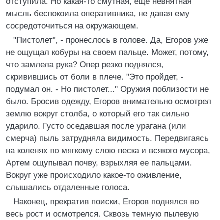
отступила. Но какая-то смутная, еще невнятная
мысль беспокоила оперативника, не давая ему
сосредоточиться на окружающем.
"Пистолет", - пронеслось в голове. Да, Егоров уже
не ощущал кобуры на своем пальце. Может, потому,
что замлела рука? Опер резко поднялся,
скривившись от боли в плече. "Это пройдет, -
подумал он. - Но пистолет..." Оружия поблизости не
было. Бросив одежду, Егоров внимательно осмотрел
землю вокруг столба, о который его так сильно
ударило. Густо оседавшая после урагана (или
смерча) пыль затрудняла видимость. Передвигаясь
на коленях по мягкому слою песка и всякого мусора,
Артем ощупывал почву, взрыхляя ее пальцами.
Вокруг уже происходило какое-то оживление,
слышались отдаленные голоса.
Наконец, прекратив поиски, Егоров поднялся во
весь рост и осмотрелся. Сквозь темную пылевую