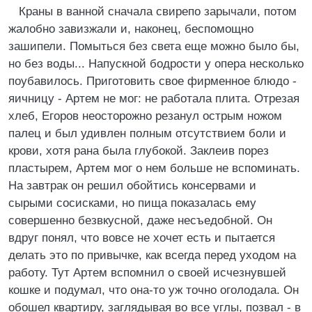
Краны в ванной сначала свирепо зарычали, потом
жалобно завизжали и, наконец, беспомощно
зашипели. Помыться без света еще можно было бы,
но без воды... Напускной бодрости у опера несколько
поубавилось. Приготовить свое фирменное блюдо -
яичницу - Артем не мог: не работала плита. Отрезая
хлеб, Егоров неосторожно резанул острым ножом
палец и был удивлен полным отсутствием боли и
крови, хотя рана была глубокой. Заклеив порез
пластырем, Артем мог о нем больше не вспоминать.
На завтрак он решил обойтись консервами и
сырыми сосисками, но пища показалась ему
совершенно безвкусной, даже несъедобной. Он
вдруг понял, что вовсе не хочет есть и пытается
делать это по привычке, как всегда перед уходом на
работу. Тут Артем вспомнил о своей исчезнувшей
кошке и подумал, что она-то уж точно оголодала. Он
обошел квартиру, заглядывая во все углы, позвал - в