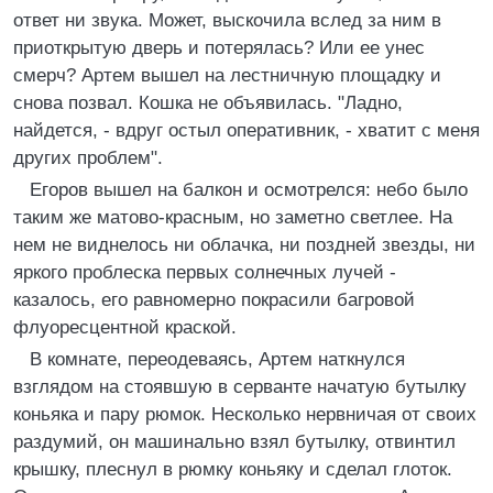
ответ ни звука. Может, выскочила вслед за ним в
приоткрытую дверь и потерялась? Или ее унес
смерч? Артем вышел на лестничную площадку и
снова позвал. Кошка не объявилась. "Ладно,
найдется, - вдруг остыл оперативник, - хватит с меня
других проблем".
Егоров вышел на балкон и осмотрелся: небо было
таким же матово-красным, но заметно светлее. На
нем не виднелось ни облачка, ни поздней звезды, ни
яркого проблеска первых солнечных лучей -
казалось, его равномерно покрасили багровой
флуоресцентной краской.
В комнате, переодеваясь, Артем наткнулся
взглядом на стоявшую в серванте начатую бутылку
коньяка и пару рюмок. Несколько нервничая от своих
раздумий, он машинально взял бутылку, отвинтил
крышку, плеснул в рюмку коньяку и сделал глоток.