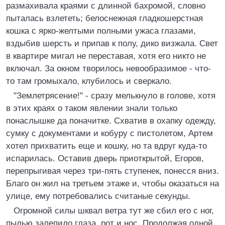
размахивала краями с длинной бахромой, словно
пыталась взлететь; белоснежная гладкошерстная
кошка с ярко-желтыми полными ужаса глазами,
вздыбив шерсть и припав к полу, дико визжала. Свет
в квартире мигал не переставая, хотя его никто не
включал. За окном творилось невообразимое - что-
то там громыхало, клубилось и сверкало.
"Землетрясение!" - сразу мелькнуло в голове, хотя
в этих краях о таком явлении знали только
понаслышке да поначитке. Схватив в охапку одежду,
сумку с документами и кобуру с пистолетом, Артем
хотел прихватить еще и кошку, но та вдруг куда-то
испарилась. Оставив дверь приоткрытой, Егоров,
перепрыгивая через три-пять ступенек, понесся вниз.
Благо он жил на третьем этаже и, чтобы оказаться на
улице, ему потребовались считаные секунды.
Огромной силы шквал ветра тут же сбил его с ног,
пылью залепило глаза, рот и нос. Продолжая одной