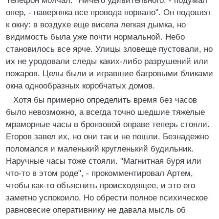
Телефон молчал. "Ничего удивительного, - подумал
опер, - наверняка все провода порвало". Он подошел
к окну: в воздухе еще висела легкая дымка, но
видимость была уже почти нормальной. Небо
становилось все ярче. Улицы зловеще пустовали, но
их не уродовали следы каких-либо разрушений или
пожаров. Целы были и игравшие багровыми бликами
окна однообразных коробчатых домов.
Хотя бы примерно определить время без часов
было невозможно, а всегда точно шедшие тяжелые
мраморные часы в бронзовой оправе теперь стояли.
Егоров завел их, но они так и не пошли. Безнадежно
поломался и маленький кругленький будильник.
Наручные часы тоже стояли. "Магнитная буря или
что-то в этом роде", - прокомментировал Артем,
чтобы как-то объяснить происходящее, и это его
заметно успокоило. Но обрести полное психическое
равновесие оперативнику не давала мысль об