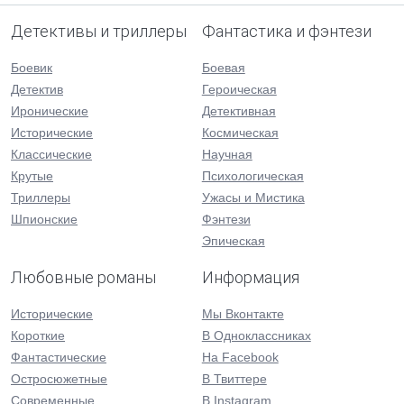
Детективы и триллеры
Фантастика и фэнтези
Боевик
Боевая
Детектив
Героическая
Иронические
Детективная
Исторические
Космическая
Классические
Научная
Крутые
Психологическая
Триллеры
Ужасы и Мистика
Шпионские
Фэнтези
Эпическая
Любовные романы
Информация
Исторические
Мы Вконтакте
Короткие
В Одноклассниках
Фантастические
На Facebook
Остросюжетные
В Твиттере
Современные
В Instagram