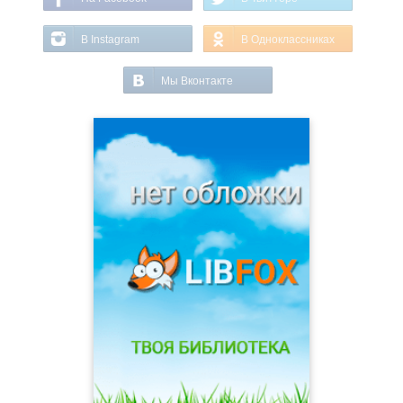
В Instagram
В Одноклассниках
Мы Вконтакте