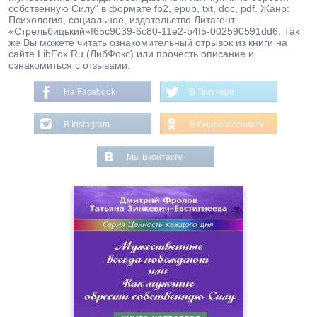
собственную Силу" в формате fb2, epub, txt, doc, pdf. Жанр:
Психология, социальное, издательство Литагент
«Стрельбицький»f65c9039-6c80-11e2-b4f5-002590591dd6. Так
же Вы можете читать ознакомительный отрывок из книги на
сайте LibFox.Ru (ЛибФокс) или прочесть описание и
ознакомиться с отзывами.
На Facebook
В Твиттере
В Instagram
В Одноклассниках
Мы Вконтакте