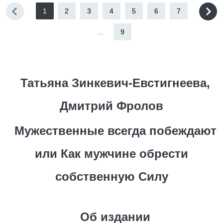
1
2
3
4
5
6
7
...
9
Татьяна Зинкевич-Евстигнеева,
Дмитрий Фролов
Мужественные всегда побеждают
или Как мужчине обрести
собственную Силу
Об издании