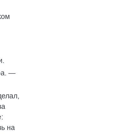
ком
и.
ра. —
делал,
ва
:
вь на