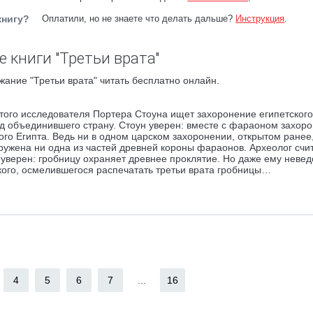
книгу?
Оплатили, но не знаете что делать дальше?
Инструкция
.
 книги "Третьи врата"
жание "Третьи врата" читать бесплатно онлайн.
того исследователя Портера Стоуна ищет захоронение египетског
ад объединившего страну. Стоун уверен: вместе с фараоном захор
о Египта. Ведь ни в одном царском захоронении, открытом ранее,
ужена ни одна из частей древней короны фараонов. Археолог счит
 уверен: гробницу охраняет древнее проклятие. Но даже ему невед
кого, осмелившегося распечатать третьи врата гробницы…
4
5
6
7
...
16