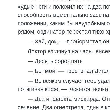
худые ноги и положил их на два п
способность моментально засыпат
положении, каким бы неудобным он
рядом, ординатор перестал тихо х
— Хай, док, — пробормотал он
Доктор взглянул на часы, вис
— Десять сорок пять.
— Бог мой! — простонал Дигелл
— Во всяком случае, тебе удал
потягивая кофе. — Кажется, ночка
— Два инфаркта миокарда. От
сечение. Два огнестрела, один в к