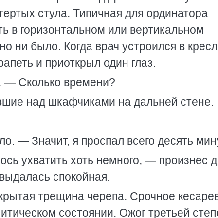
отертых стула. Типичная для ординатора
ь в горизонтальном или вертикальном
о ни было. Когда врач устроился в крес
рапеть и приоткрыл один глаз.
. — Сколько времени?
евшие над шкафчиками на дальней стене.
о. — Значит, я проспал всего десять мин
ось ухватить хоть немного, — произнес д
 выдалась спокойная.
крытая трещина черепа. Срочное кесаре
ритическом состоянии. Ожог третьей степ