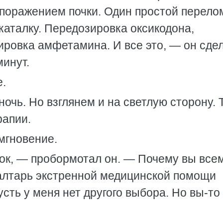
поражением почки. Один простой перело
каталку. Передозировка оксикодона,
ировка амфетамина. И все это, — он сде
минут.
е.
ночь. Но взглянем и на светлую сторону.
рапии.
мгновение.
 док, — пробормотал он. — Почему вы все
алтарь экстренной медицинской помощи
усть у меня нет другого выбора. Но вы-т