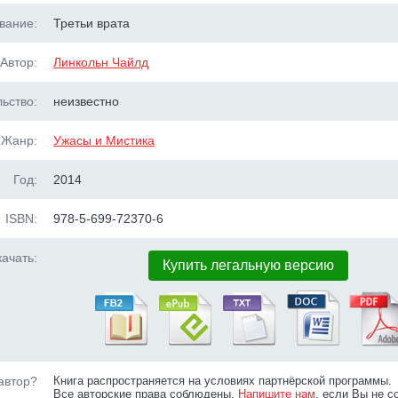
вание:
Третьи врата
Автор:
Линкольн Чайлд
ьство:
неизвестно
Жанр:
Ужасы и Мистика
Год:
2014
ISBN:
978-5-699-72370-6
ачать:
Купить легальную версию
автор?
Книга распространяется на условиях партнёрской программы.
Все авторские права соблюдены.
Напишите нам
, если Вы не с