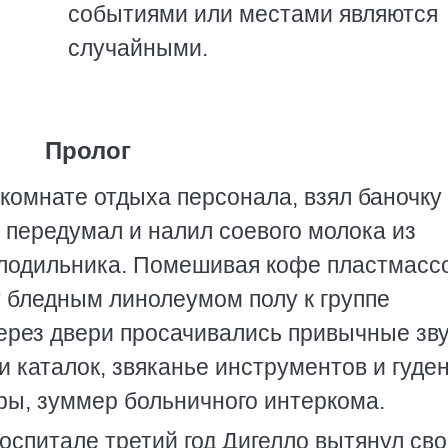
событиями или местами являются
случайными.
Пролог
комнате отдыха персонала, взял баночку
 передумал и налил соевого молока из
олодильника. Помешивая кофе пластмасс
у бледным линолеумом полу к группе
ерез двери просачивались привычные зву
 каталок, звяканье инструментов и гуде
ры, зуммер больничного интеркома.
оспитале третий год Дигелло вытянул св