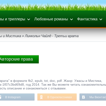
вы и триллеры
Любовные романы
Фантастика
ы и Мистика
» Линкольн Чайлд - Третьи врата
Авторские права
рата" в формате fb2, epub, txt, doc, pdf. Жанр: Ужасы и Мистика,
-1f07c3bd69d8, год 2014. Так же Вы можете читать ознакомительн
честь описание и ознакомиться с отзывами.
В Instagram
В Одноклассниках
Мы Вконтак