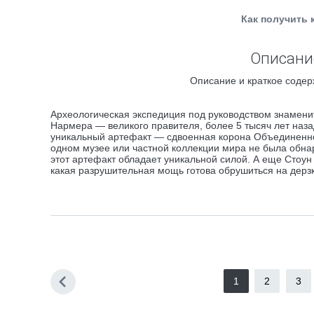
Как получить 
Описание
Описание и краткое содер
Археологическая экспедиция под руководством знамени
Нармера — великого правителя, более 5 тысяч лет наз
уникальный артефакт — сдвоенная корона Объединенног
одном музее или частной коллекции мира не была обнар
этот артефакт обладает уникальной силой. А еще Стоун
какая разрушительная мощь готова обрушиться на дерз
1
2
3