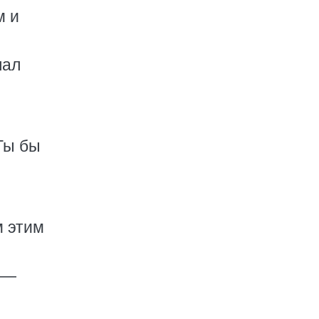
м и
лал
 Ты бы
м этим
о —