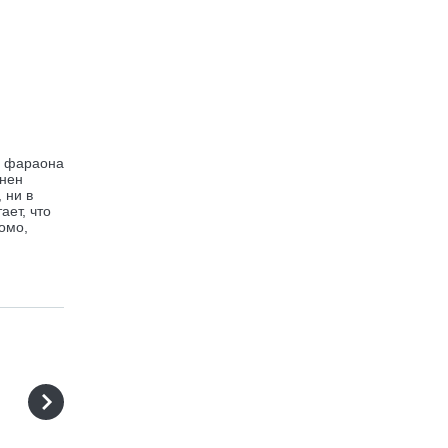
о фараона
онен
 ни в
ает, что
омо,