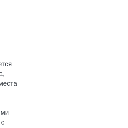
ется
а,
 места
я
ыми
 с