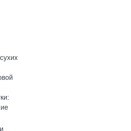
 сухих
овой
ки:
ние
ои