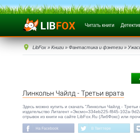
Читать книги
Детекти
LibFox
»
Книги
»
Фантастика и фэнтези
»
Ужас
Линкольн Чайлд - Третьи врата
Здесь можно купить и скачать "Линкольн Чайлд - Третьи в
издательство Литагент «Эксмо»334eb225-f845-102a-9d2a
отрывок из книги на сайте LibFox.Ru (ЛибФокс) или про
На Facebook
В Твиттере