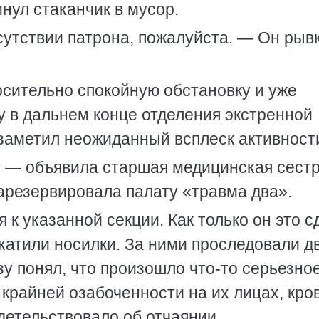
нул стаканчик в мусор.
утствии патрона, пожалуйста. — Он рыв
осительно спокойную обстановку и уже
у в дальнем конце отделения экстренной
 заметил неожиданный всплеск активност
 — объявила старшая медицинская сест
зарезервировала палату «травма два».
к указанной секции. Как только он это с
катили носилки. За ними проследовали д
у понял, что произошло что-то серьезное
крайней озабоченности на их лицах, кро
детельствовало об отчаянии.