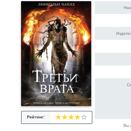
Наз
Издател
Ск
Рейтинг:
Вы 