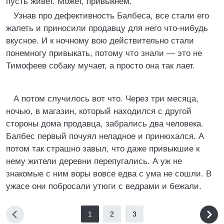
пусть живет. Может, привыкнем.
Узнав про дефективность Балбеса, все стали его
жалеть и приносили продавцу для него что-нибудь
вкусное. И к ночному вою действительно стали
понемногу привыкать, потому что знали — это не
Тимофеев собаку мучает, а просто она так лает.
А потом случилось вот что. Через три месяца,
ночью, в магазин, который находился с другой
стороны дома продавца, забрались два человека.
Балбес первый почуял неладное и принюхался. А
потом так страшно завыл, что даже привыкшие к
нему жители деревни перепугались. А уж не
знакомые с ним воры вовсе едва с ума не сошли. В
ужасе они побросали утюги с ведрами и бежали.
1
2
3