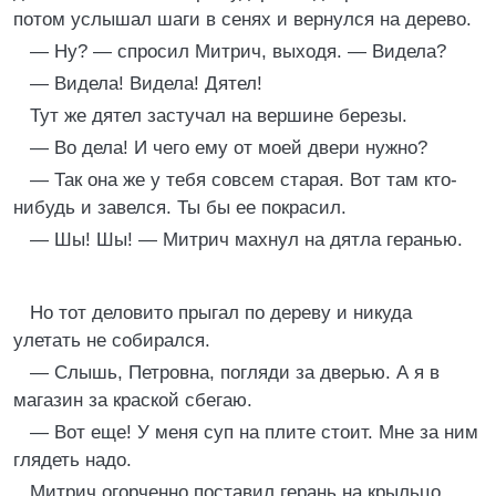
потом услышал шаги в сенях и вернулся на дерево.
— Ну? — спросил Митрич, выходя. — Видела?
— Видела! Видела! Дятел!
Тут же дятел застучал на вершине березы.
— Во дела! И чего ему от моей двери нужно?
— Так она же у тебя совсем старая. Вот там кто-
нибудь и завелся. Ты бы ее покрасил.
— Шы! Шы! — Митрич махнул на дятла геранью.
Но тот деловито прыгал по дереву и никуда
улетать не собирался.
— Слышь, Петровна, погляди за дверью. А я в
магазин за краской сбегаю.
— Вот еще! У меня суп на плите стоит. Мне за ним
глядеть надо.
Митрич огорченно поставил герань на крыльцо,