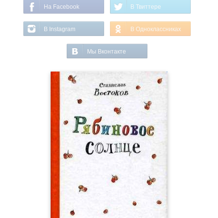
На Facebook
В Твиттере
В Instagram
В Одноклассниках
Мы Вконтакте