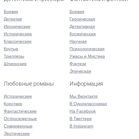
Боевик
Боевая
Детектив
Героическая
Иронические
Детективная
Исторические
Космическая
Классические
Научная
Крутые
Психологическая
Триллеры
Ужасы и Мистика
Шпионские
Фэнтези
Эпическая
Любовные романы
Информация
Исторические
Мы Вконтакте
Короткие
В Одноклассниках
Фантастические
На Facebook
Остросюжетные
В Твиттере
Современные
В Instagram
Эротические