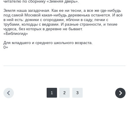
читателю по сборнику «Зимняя дверь».
Земля наша загадочная. Как ее ни тесни, а все же где-нибудь
под самой Москвой какая-нибудь деревенька останется. И всё
в ней есть: домики с огородами, яблони в саду, печки с
трубами, колодцы с ведрами. И разные странности, и тихие
чудеса, без которых в деревне не бывает.
«Библиогид»
Для младшего и среднего школьного возраста.
0+
1
2
3