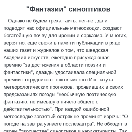
"Фантазии" синоптиков
Однако не будем греха таить: нет-нет, да и
подводят нас официальные метеосводки, создают
богатейшую почву для иронии и сарказма. У многих,
вероятно, еще свежи в памяти публикации в ряде
наших газет и журналов о том, что шведская
Академия искусств, ежегодно присуждающая
премию "за достижения в области поэзии и
фантастики", дважды удостаивала специальной
премии сотрудников стокгольмского Института
метеорологических прогнозов, проявивших в своих
предсказаниях погоды "необычную поэтическую
фантазию, не имевшую ничего общего с
действительностью". При каждой ошибочной
метеосводке завзятый остряк не преминет изречь: "О
погоде на завтра узнаете послезавтра". Не обходят в
своем "творчестве" синоптиков и карикатуристы. Так,