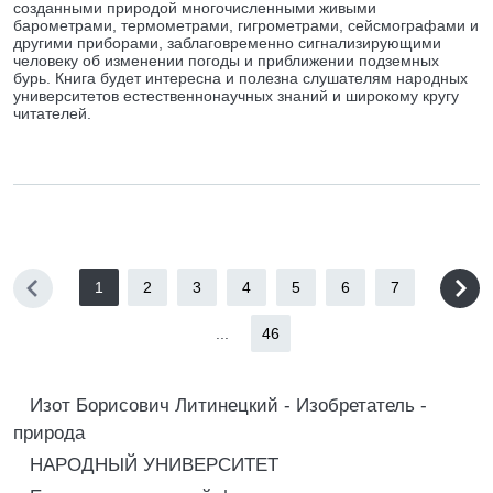
созданными природой многочисленными живыми
барометрами, термометрами, гигрометрами, сейсмографами и
другими приборами, заблаговременно сигнализирующими
человеку об изменении погоды и приближении подземных
бурь. Книга будет интересна и полезна слушателям народных
университетов естественнонаучных знаний и широкому кругу
читателей.
1
2
3
4
5
6
7
...
46
Изот Борисович Литинецкий - Изобретатель -
природа
НАРОДНЫЙ УНИВЕРСИТЕТ