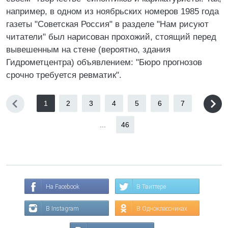
например, в одном из ноябрьских номеров 1985 года
газеты "Советская Россия" в разделе "Нам рисуют
читатели" был нарисован прохожий, стоящий перед
вывешенным на стене (вероятно, здания
Гидрометцентра) объявлением: "Бюро прогнозов
срочно требуется ревматик".
1
2
3
4
5
6
7
...
46
На Facebook
В Твиттере
В Instagram
В Одноклассниках