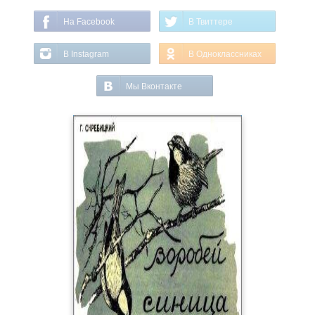
На Facebook
В Твиттере
В Instagram
В Одноклассниках
Мы Вконтакте