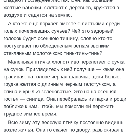
опадают последние листья. Они, как большие
желтые бабочки, слетают с деревьев, кружатся в
воздухе и садятся на землю.
А кто же еще порхает вместе с листьями среди
голых почерневших сучьев? Чей это задорный
голосок будит осеннюю тишину, словно кто-то
постукивает по обледенелым веткам звонким
стеклянным молоточком: тинь-тинь-тинь?
Маленькая птичка хлопотливо перелетает с сучка
на сучок. Приглядитесь к ней получше — какая она
красивая: на голове черная шапочка, щеки белые,
грудка желтая с длинным черным галстучком, а
спина и крылья зеленоватые. Это наша осенняя
гостья — синица. Она перебралась из парка и рощи
поближе к нам, чтобы мы помогли ей пережить
трудное зимнее время.
Всю зиму эту веселую птичку постоянно видишь
возле жилья. Она то скачет по двору, разыскивая в