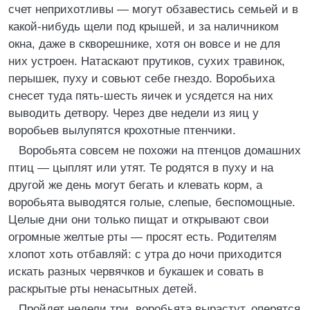
счет неприхотливы — могут обзавестись семьей и в
какой-нибудь щели под крышей, и за наличником
окна, даже в скворешнике, хотя он вовсе и не для
них устроен. Натаскают прутиков, сухих травинок,
перышек, пуху и совьют себе гнездо. Воробьиха
снесет туда пять-шесть яичек и усядется на них
выводить детвору. Через две недели из яиц у
воробьев вылупятся крохотные птенчики.
Воробьята совсем не похожи на птенцов домашних
птиц — цыплят или утят. Те родятся в пуху и на
другой же день могут бегать и клевать корм, а
воробьята выводятся голые, слепые, беспомощные.
Целые дни они только пищат и открывают свои
огромные желтые рты — просят есть. Родителям
хлопот хоть отбавляй: с утра до ночи приходится
искать разных червячков и букашек и совать в
раскрытые рты ненасытных детей.
Пройдет недели три, воробьята вырастут, оперятся