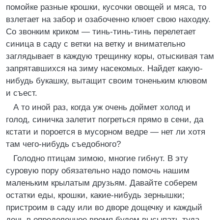
помойке разные крошки, кусочки овощей и мяса, то
взлетает на забор и озабоченно клюет свою находку.
Со звонким криком — тинь-тинь-тинь перелетает
синица в саду с ветки на ветку и внимательно
заглядывает в каждую трещинку коры, отыскивая там
запрятавшихся на зиму насекомых. Найдет какую-
нибудь букашку, вытащит своим тоненьким клювом
и съест.
А то иной раз, когда уж очень доймет холод и
голод, синичка залетит погреться прямо в сени, да
кстати и пороется в мусорном ведре — нет ли хотя
там чего-нибудь съедобного?
Голодно птицам зимою, многие гибнут. В эту
суровую пору обязательно надо помочь нашим
маленьким крылатым друзьям. Давайте соберем
остатки еды, крошки, какие-нибудь зернышки;
пристроим в саду или во дворе дощечку и каждый
день в определенное время будем высыпать туда