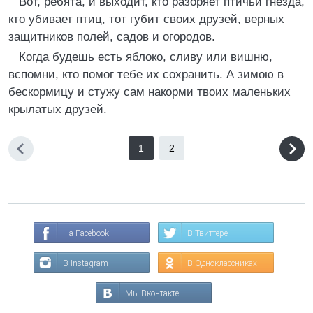
Вот, ребята, и выходит, кто разоряет птичьи гнезда,
кто убивает птиц, тот губит своих друзей, верных
защитников полей, садов и огородов.
Когда будешь есть яблоко, сливу или вишню,
вспомни, кто помог тебе их сохранить. А зимою в
бескормицу и стужу сам накорми твоих маленьких
крылатых друзей.
1
2
На Facebook
В Твиттере
В Instagram
В Одноклассниках
Мы Вконтакте