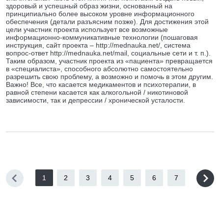
здоровый и успешный образ жизни, основанный на
принципиально более высоком уровне информационного
обеспечения (детали разъясним позже). Для достижения этой
цели участник проекта использует все возможные
информационно-коммуникативные технологии (пошаговая
инструкция, сайт проекта – http://mednauka.net/, система
вопрос-ответ http://mednauka.net/mail, социальные сети и т. п.).
Таким образом, участник проекта из «пациента» превращается
в «специалиста», способного абсолютно самостоятельно
разрешить свою проблему, а возможно и помочь в этом другим.
Важно! Все, что касается медикаментов и психотерапии, в
равной степени касается как алкогольной / никотиновой
зависимости, так и депрессии / хронической усталости.
1
2
3
4
5
6
7