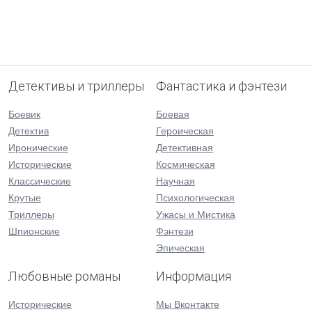
Детективы и триллеры
Фантастика и фэнтези
Боевик
Боевая
Детектив
Героическая
Иронические
Детективная
Исторические
Космическая
Классические
Научная
Крутые
Психологическая
Триллеры
Ужасы и Мистика
Шпионские
Фэнтези
Эпическая
Любовные романы
Информация
Исторические
Мы Вконтакте