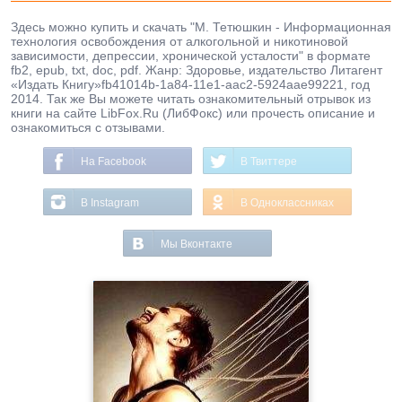
Здесь можно купить и скачать "М. Тетюшкин - Информационная
технология освобождения от алкогольной и никотиновой
зависимости, депрессии, хронической усталости" в формате
fb2, epub, txt, doc, pdf. Жанр: Здоровье, издательство Литагент
«Издать Книгу»fb41014b-1a84-11e1-aac2-5924aae99221, год
2014. Так же Вы можете читать ознакомительный отрывок из
книги на сайте LibFox.Ru (ЛибФокс) или прочесть описание и
ознакомиться с отзывами.
На Facebook
В Твиттере
В Instagram
В Одноклассниках
Мы Вконтакте