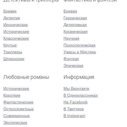
Боевик
Боевая
Детектив
Героическая
Иронические
Детективная
Исторические
Космическая
Классические
Научная
Крутые
Психологическая
Триллеры
Ужасы и Мистика
Шпионские
Фэнтези
Эпическая
Любовные романы
Информация
Исторические
Мы Вконтакте
Короткие
В Одноклассниках
Фантастические
На Facebook
Остросюжетные
В Твиттере
Современные
В Instagram
Эротические