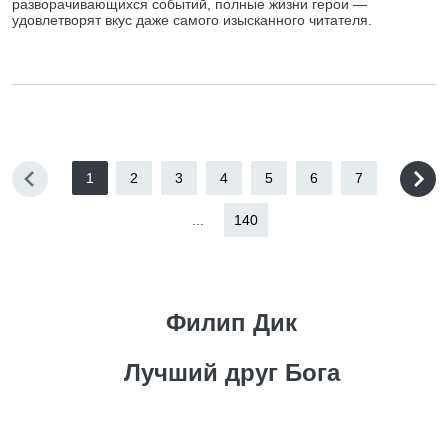
разворачивающихся событий, полные жизни герои —
удовлетворят вкус даже самого изысканного читателя.
1
2
3
4
5
6
7
...
140
Филип Дик
Лучший друг Бога