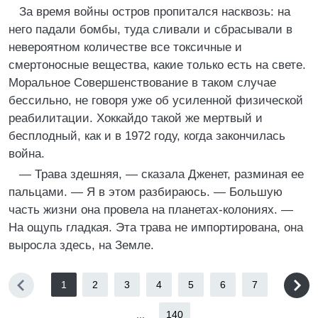
За время войны остров пропитался насквозь: на
него падали бомбы, туда сливали и сбрасывали в
невероятном количестве все токсичные и
смертоносные вещества, какие только есть на свете.
Моральное Совершенствование в таком случае
бессильно, не говоря уже об усиленной физической
реабилитации. Хоккайдо такой же мертвый и
бесплодный, как и в 1972 году, когда закончилась
война.
— Трава здешняя, — сказала Дженет, разминая ее
пальцами. — Я в этом разбираюсь. — Большую
часть жизни она провела на планетах-колониях. —
На ощупь гладкая. Эта трава не импортирована, она
выросла здесь, на Земле.
1
2
3
4
5
6
7
...
140