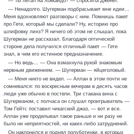
— Ты летал на Хоккайдо? — спросила Дженет.
— Ненадолго. Шугерман подбрасывает мне идеи…
Меня вдохновляют разговоры с ним. Помнишь пакет
про Гете, который мы сделали? Ну, историю про
шлифовку линз? Я ничего об этом не слышал, пока
Шугерман не рассказал. Благодаря оптической
стороне дела получился отличный пакет — Гете
знал, в чем его истинное предназначение.
— Но ведь… — Она взмахнула рукой знакомым
нервным движением. — Шугерман — яйцеголовый.
— Меня никто не видел. — Аллан в этом почти не
сомневался: по воскресным вечерам в десять часов
люди уже обычно в постели. Три стакана вина с
Шугерманом, с полчаса он слушал проигрыватель —
Том Гейтс поставил чикагский джаз, — вот и все.
Аллан уже проделывал такое раньше и ни разу не
было ни неприятностей, ни каких-либо затруднений.
Он наклонился и поднял полуботинки, в которых