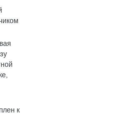
й
дчиком
ивая
азу
тной
же,
плен к