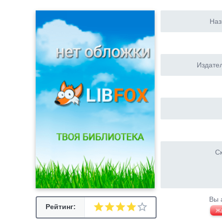
Наз
Издател
Ск
Вы 
Рейтинг:
Ж