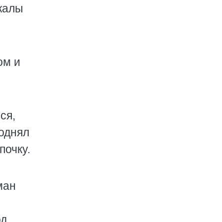
нжалы
ом и
ся,
поднял
почку.
ман
од