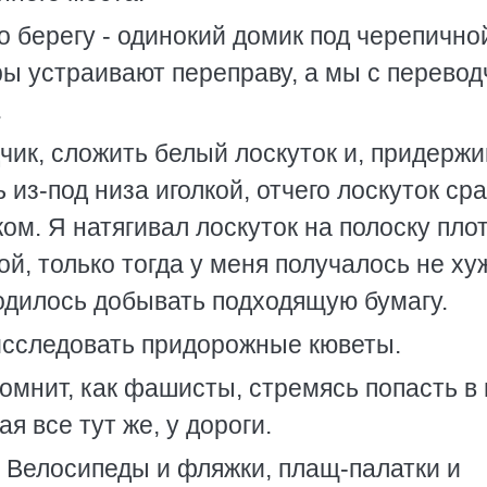
о берегу - одинокий домик под черепично
ы устраивают переправу, а мы с перево
.
дчик, сложить белый лоскуток и, придерж
 из-под низа иголкой, отчего лоскуток ср
м. Я натягивал лоскуток на полоску пло
й, только тогда у меня получалось не ху
ходилось добывать подходящую бумагу.
исследовать придорожные кюветы.
омнит, как фашисты, стремясь попасть в 
я все тут же, у дороги.
! Велосипеды и фляжки, плащ-палатки и