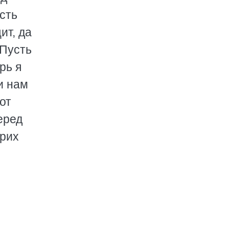
сть
ит, да
 Пусть
рь я
и нам
от
еред
дрих