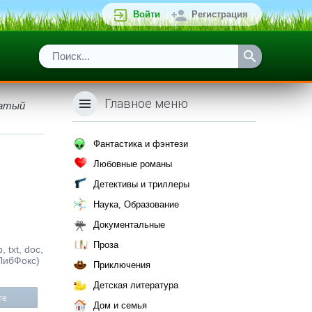
Войти
Регистрация
Главное меню
цатый
Фантастика и фэнтези
Любовные романы
Детективы и триллеры
Наука, Образование
Документальные
Проза
txt, doc,
(ЛибФокс)
Приключения
Детская литература
те
Дом и семья