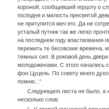
короной, сообщивший герцогу о сл
господня и милость пресвятой девы
не притупится меч его. Да не сотр
усталый путник так же легко проч
на последнем году властвования ге
пережить те бесовские времена, к
темных сил. В роковой день двери
молодоженами. С этого начались 
фон Цуцель. По совету моего духо
помню..."
Следующего листа не было, а 
несколько слов: