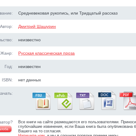
вание:
Средневековая рукопись, или Тридцатый рассказ
Автор:
Дмитрий Шашурин
ьство:
неизвестно
Жанр:
Русская классическая проза
Год:
неизвестен
ISBN:
нет данных
ачать:
автор?
Все книги на сайте размещаются его пользователями. Принос
глубочайшие извинения, если Ваша книга была опубликована б
алоба
Вашего на то согласия.
Напишите нам
, и мы в срочном порядке примем меры.