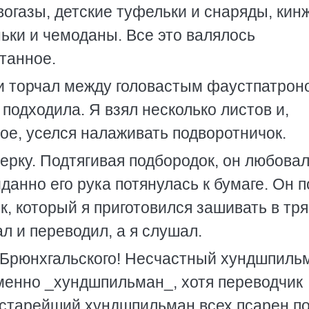
вогазы, детские туфельки и снаряды, ки
ньки и чемоданы. Все это валялось
танное.
и торчал между головастым фаустпатрон
подходила. Я взял несколько листов и,
ное, уселся налаживать подворотничок.
ерку. Подтягивая подбородок, он любовал
данно его рука потянулась к бумаге. Он 
, который я приготовился зашивать в тря
л и переводил, а я слушал.
га Брюнхгальского! Несчастный хундшпиль
именно _хундшпильман_, хотя переводчик
), старейший хундшпильман всех псарен п