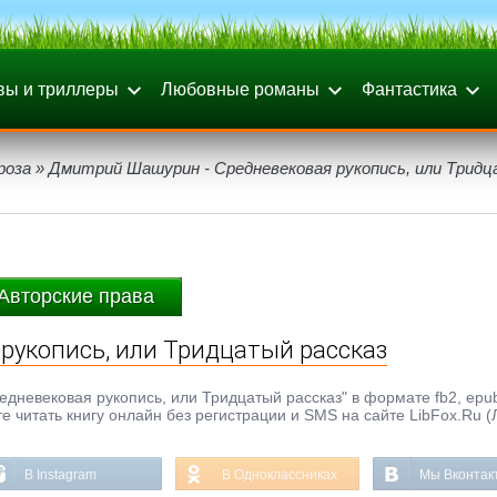
вы и триллеры
Любовные романы
Фантастика
роза
» Дмитрий Шашурин - Средневековая рукопись, или Трид
Авторские права
рукопись, или Тридцатый рассказ
невековая рукопись, или Тридцатый рассказ" в формате fb2, epub, 
те читать книгу онлайн без регистрации и SMS на сайте LibFox.Ru 
В Instagram
В Одноклассниках
Мы Вконтак