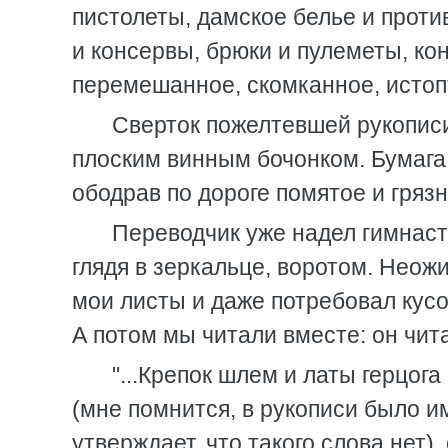
пистолеты, дамское белье и проти
и консервы, брюки и пулеметы, ко
перемешанное, скомканное, истоп
Сверток пожелтевшей рукопис
плоским винным бочонком. Бумага 
ободрав по дороге помятое и гряз
Переводчик уже надел гимнаст
глядя в зеркальце, воротом. Неожи
мои листы и даже потребовал кусок
А потом мы читали вместе: он чита
"...Крепок шлем и латы герцо
(мне помнится, в рукописи было 
утверждает, что такого слова нет