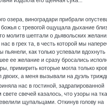
альни издохла его щенная сука..."
ого озера, виноградари прибрали опусте
ь божья с тревогой ощущала дыхание бли
сто молитв шептали о дьявольских желани
нас в грех та, в честь которой мы напер
ы пьянели, как только успевали вдохнуть
шее ее желание и сразу бросались испол
ры, примирить которые могла только кров
 двоих, а меня вызывали на дуэль трижд
риняла нас в гостиной, задрапированной
свете свечей казалось, что узоры на тк
шевелили щупальцами. Откинув голову на