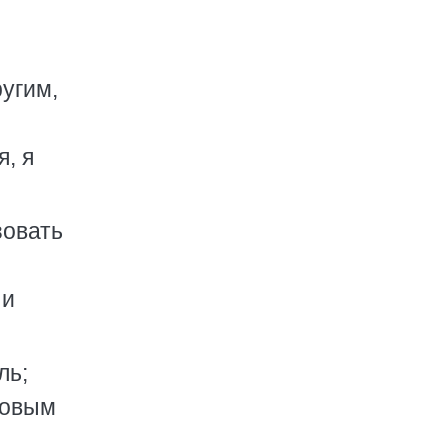
ругим,
я, я
зовать
 и
ль;
ковым