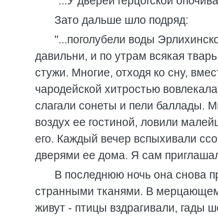
"...У дверей герцогской опочив
Зато дальше шло подряд:
"...поголубели воды Эрлихинск
давильни, и по утрам всякая твар
стужи. Многие, отходя ко сну, вме
чародейской хитростью вовлекала 
слагали сонеты и пели баллады. М
воздух ее гостиной, ловили малей
его. Каждый вечер вспыхивали ссо
дверями ее дома. Я сам приглашал
В последнюю ночь она снова п
странными тканями. В мерцающем 
живут - птицы вздрагивали, гады 