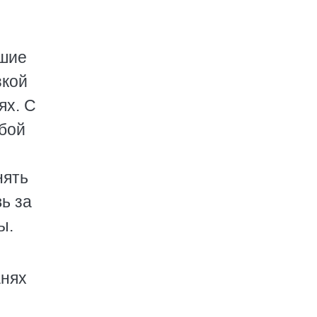
вшие
зкой
ях. С
ебой
нять
ь за
ы.
анях