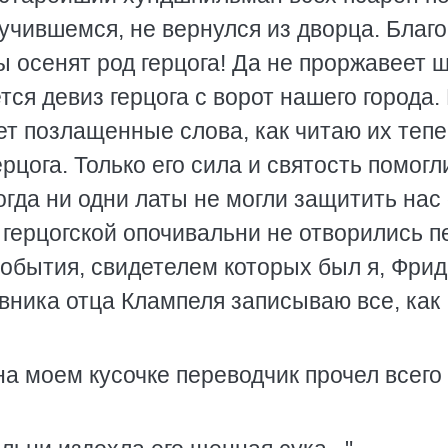
учившемся, не вернулся из дворца. Благо
 осенят род герцога! Да не проржавеет щ
ется девиз герцога с ворот нашего города.
тет позлащенные слова, как читаю их тепе
рцога. Только его сила и святость помогл
огда ни одни латы не могли защитить нас 
 герцогской опочивальни не отворились п
события, свидетелем которых был я, Фри
вника отца Клампеля записываю все, как
на моем кусочке переводчик прочел всего