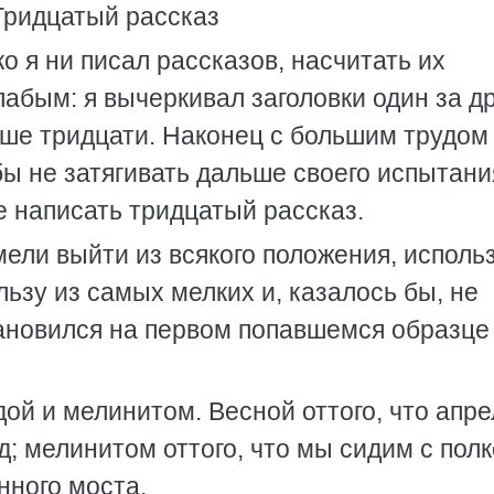
Тридцатый рассказ
ко я ни писал рассказов, насчитать их
слабым: я вычеркивал заголовки один за д
ьше тридцати. Наконец с большим трудом
бы не затягивать дальше своего испытани
е написать тридцатый рассказ.
ели выйти из всякого положения, исполь
льзу из самых мелких и, казалось бы, не
тановился на первом попавшемся образце
дой и мелинитом. Весной оттого, что апре
од; мелинитом оттого, что мы сидим с пол
нного моста.