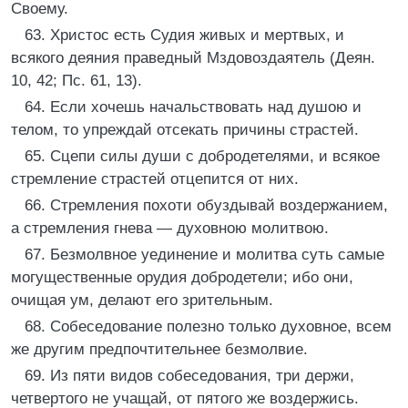
Своему.
63. Христос есть Судия живых и мертвых, и
всякого деяния праведный Мздовоздаятель (Деян.
10, 42; Пс. 61, 13).
64. Если хочешь начальствовать над душою и
телом, то упреждай отсекать причины страстей.
65. Сцепи силы души с добродетелями, и всякое
стремление страстей отцепится от них.
66. Стремления похоти обуздывай воздержанием,
а стремления гнева — духовною молитвою.
67. Безмолвное уединение и молитва суть самые
могущественные орудия добродетели; ибо они,
очищая ум, делают его зрительным.
68. Собеседование полезно только духовное, всем
же другим предпочтительнее безмолвие.
69. Из пяти видов собеседования, три держи,
четвертого не учащай, от пятого же воздержись.