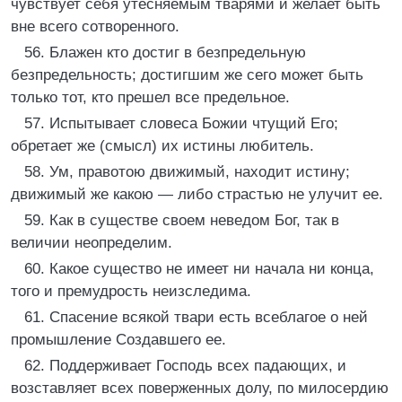
чувствует себя утесняемым тварями и желает быть
вне всего сотворенного.
56. Блажен кто достиг в безпредельную
безпредельность; достигшим же сего может быть
только тот, кто прешел все предельное.
57. Испытывает словеса Божии чтущий Его;
обретает же (смысл) их истины любитель.
58. Ум, правотою движимый, находит истину;
движимый же какою — либо страстью не улучит ее.
59. Как в существе своем неведом Бог, так в
величии неопределим.
60. Какое существо не имеет ни начала ни конца,
того и премудрость неизследима.
61. Спасение всякой твари есть всеблагое о ней
промышление Создавшего ее.
62. Поддерживает Господь всех падающих, и
возставляет всех поверженных долу, по милосердию