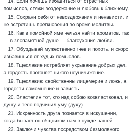
14. Если хочешь избавиться от страстных
помыслов, стяжи воздержание и любовь к ближнему.
15. Сохрани себя от невоздержания и ненависти, и
не встретишь преткновения во время молитвы.
16. Как в помойной яме нельзя найти ароматов, так
— в злопамятной душе — благоухания любви.
17. Обуздывай мужественно гнев и похоть, и скоро
избавишься от худых помыслов.
18. Тщеславие истребляет укрывание добрых дел,
а гордость прогоняет никого неуничижение.
19. Тщеславию свойственны лицемерие и ложь, а
гордости самомнение и зависть.
20. Властелин тот, кто над собою возвластвовал, и
душу и тело подчинил уму (духу).
21. Искренность друга познается в искушении,
когда бывает он общником нам в нужде нашей.
22. Заключи чувства посредством безмолвного