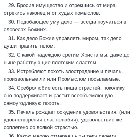
29. Бросив имущество и отрекшись от мира,
отрекись наконец и от худых помыслов.
30. Подобающее уму дело — всегда поучаться в
словесах Божиих.
31. Как дело Божие управлять миром, так дело
души править телом.
32. С какой надеждою сретим Христа мы, даже до
ныне рабствующие плотским сластям.
33. Истребляют похоть злострадание и печаль,
произвольные ли или Промыслом посылаемые.
34. Сребролюбие есть пища страстей, поколику
оно поддерживает и растит всеобъемлющую
самоугодливую похоть.
35. Печаль рождает оскудение удовольствия, (или
удовлетворения сластолюбия); удовольствие же
соплетено со всякой страстью.
36. Какою мерою отмеряешь ты телу своему,