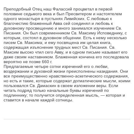
Преподобный Отец наш Фалассий процветал в первой
половине седьмого века и был Пресвитером и настоятелем
одного монастыря в пустынях Ливийских. С любовью к
благочестию блаженный Авва сей соединял и любовь к
духовному просвещению и много занимался изучением Св.
Писания. Он был современником Св. Максиму Исповеднику, с
которым, состоял в духовном общении. Есть к нему несколько
писем Св. Максима; и ему посвящена им целая книга,
содержащая изъяснение трудных мест Св. Писания. Св.
Максим высоко чтил сего Авву, и в одном письме называет его
даже своим наставником. Блаженная кончина его последовала
вероятно не позже 660 г.
Предлагаемые четыре сотни изречений его о любви,
воздержании и духовной жизни преисполнены назидания. Они
все преимущественно нравственно-аскетического содержания,
но есть и такие, которые содержат догматические мысли, коими
пользовался Св. Дамаскин в своем изложении веры. Если
читать подряд только начальные буквы изречений по
подлиннику; то получится определенная мысль, — которая и
ставится в начале каждой сотницы.