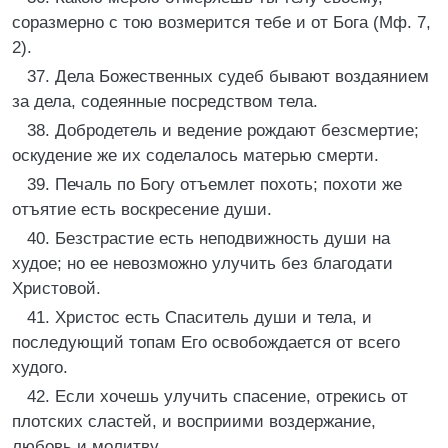
соразмерно с тою возмерится тебе и от Бога (Мф. 7,
2).
37. Дела Божественных судеб бывают воздаянием
за дела, содеянные посредством тела.
38. Добродетель и ведение рождают безсмертие;
оскудение же их соделалось матерью смерти.
39. Печаль по Богу отъемлет похоть; похоти же
отъятие есть воскресение души.
40. Безстрастие есть неподвижность души на
худое; но ее невозможно улучить без благодати
Христовой.
41. Христос есть Спаситель души и тела, и
последующий топам Его освобождается от всего
худого.
42. Если хочешь улучить спасение, отрекись от
плотских сластей, и восприими воздержание,
любовь и молитву.