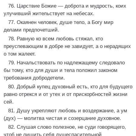
76. Царствие Божие — доброта и мудрость, коих
улучивший жительствует на небесах.
77. Окаянен человек, душе тело, а Богу мир
делами предпочетший.
78. Равную ко всем любовь стяжал, кто
преуспевающим в добре не завидует, а о нерадящих
о том жалеет.
79. Начальствовать по надлежащему следовало
бы тому, кто для души и тела положил законом
требования добродетели.
80. Добрый купец духовный есть, кто для будущего
равно отрекся и от утех и от прискорбностей жизни
сей.
81. Душу укрепляют любовь и воздержание, а ум
(дух) — молитва чистая и созерцание духовное.
82. Слушая слово полезное, не суди говорящего,
чтоб не лишить себя душеспасительной