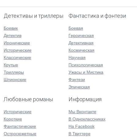
Детективы и триллеры
Фантастика и фэнтези
Боевик
Боевая
Детектив
Героическая
Иронические
Детективная
Исторические
Космическая
Классические
Научная
Крутые
Психологическая
Триллеры
Ужасы и Мистика
Шпионские
Фэнтези
Эпическая
Любовные романы
Информация
Исторические
Мы Вконтакте
Короткие
В Одноклассниках
Фантастические
На Facebook
Остросюжетные
В Твиттере