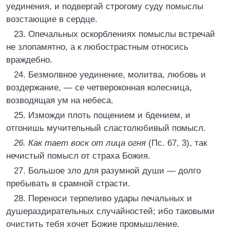
уединения, и подвергай строгому суду помыслы
возстающие в сердце.
23. Опечальных оскорблениях помыслы встречай
не злопамятно, а к любострастным относись
враждебно.
24. Безмолвное уединение, молитва, любовь и
воздержание, — се четвероконная колесница,
возводящая ум на небеса.
25. Изможди плоть пощением и бдением, и
отгонишь мучительный сластолюбивый помысл.
26. Как тает воск от лица огня
(Пс. 67, 3), так
нечистый помысл от страха Божия.
27. Большое зло для разумной души — долго
пребывать в срамной страсти.
28. Переноси терпеливо удары печальных и
душераздирательных случайностей; ибо таковыми
очистить тебя хочет Божие промышление.