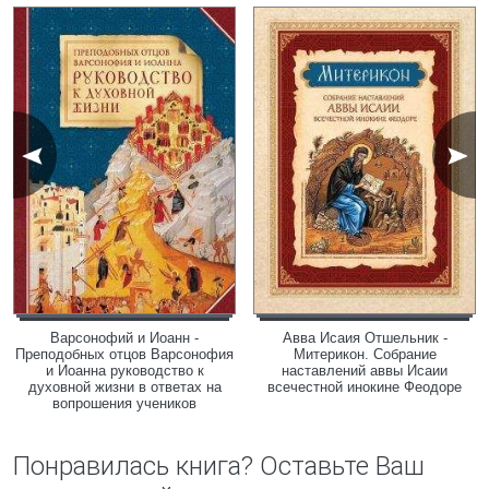
Варсонофий и Иоанн -
Авва Исаия Отшельник -
Преподобных отцов Варсонофия
Митерикон. Собрание
и Иоанна руководство к
наставлений аввы Исаии
духовной жизни в ответах на
всечестной инокине Феодоре
вопрошения учеников
Понравилась книга? Оставьте Ваш