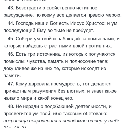
43. Безстрастию свойственно истинное
разсуждение, по коему все делается правою мерою.
44. Господь наш и Бог есть Иисус Христос; и ум
последующий Ему во тьме не пребудет.
45. Собери ум твой и наблюдай за помыслами, и
которые найдешь страстными воюй против них.
46. Есть три источника, из которых получаются
помыслы: чувства, память и полносочие тела;
докучливее же из них те, которые исходят из
памяти.
47. Кому дарована премудрость, тот делается
причастным разумения безплотных, и знает какое
начало мира и какой конец его.
48. Не неради о подобающей деятельности, и
просветится ум твой; ибо таковым обетовано:
сокровища сокровенная и невидимая отверзу тебе
(Ис. 45, 3).