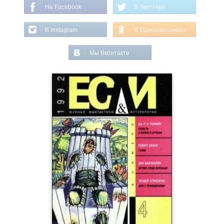
На Facebook
В Твиттере
В Instagram
В Одноклассниках
Мы Вконтакте