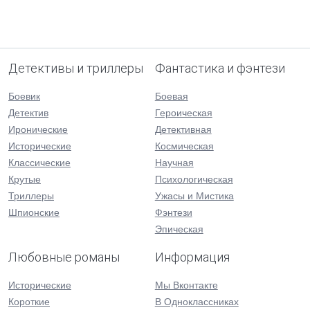
Детективы и триллеры
Фантастика и фэнтези
Боевик
Боевая
Детектив
Героическая
Иронические
Детективная
Исторические
Космическая
Классические
Научная
Крутые
Психологическая
Триллеры
Ужасы и Мистика
Шпионские
Фэнтези
Эпическая
Любовные романы
Информация
Исторические
Мы Вконтакте
Короткие
В Одноклассниках