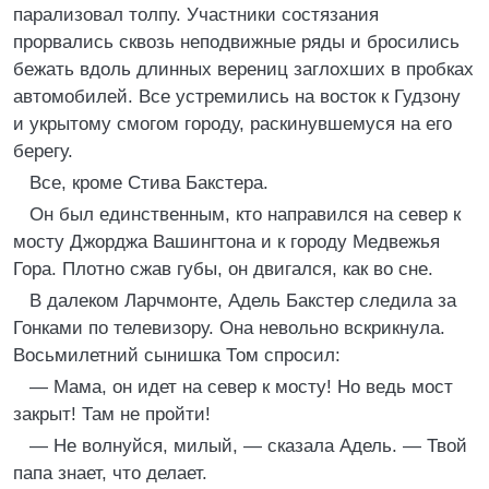
парализовал толпу. Участники состязания
прорвались сквозь неподвижные ряды и бросились
бежать вдоль длинных верениц заглохших в пробках
автомобилей. Все устремились на восток к Гудзону
и укрытому смогом городу, раскинувшемуся на его
берегу.
Все, кроме Стива Бакстера.
Он был единственным, кто направился на север к
мосту Джорджа Вашингтона и к городу Медвежья
Гора. Плотно сжав губы, он двигался, как во сне.
В далеком Ларчмонте, Адель Бакстер следила за
Гонками по телевизору. Она невольно вскрикнула.
Восьмилетний сынишка Том спросил:
— Мама, он идет на север к мосту! Но ведь мост
закрыт! Там не пройти!
— Не волнуйся, милый, — сказала Адель. — Твой
папа знает, что делает.