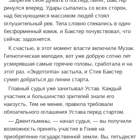
Запретив себе думать о последствиях, Бакстер
ринулся вперед. Удары сыпались со всех сторон,
над беснующимся массивом людей стоял
оглушительный рев. Тела словно спекались в один
бесформенный комок, и Бакстер почувствовал, что
сейчас задохнется.
К счастью, в этот момент власти включили Музак.
Гипнотическая мелодия, вот уже добрую сотню лет
усмирявшая самые горячие головы, сработала и на
этот раз. «Эндотолпа» застыла, и Стив Бакстер
сумел добраться до линии старта.
Главный судья уже зачитывал Устав. Каждый
участник и большинство зрителей знали его
наизусть. Тем не менее, правила требовали
обязательного оглашения Устава перед стартом.
— Джентльмены, — начал судья, — вы получили
возможность принять участие в Гонке на
приобретение государственной земли. Вы, пятьдесят