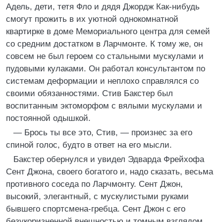
Адель, дети, тетя Фло и дядя Джордж Как-нибудь
смогут прожить в их уютной однокомнатной
квартирке в доме Мемориального центра для семей
со средним достатком в Ларчмонте. К тому же, он
совсем не был героем со стальными мускулами и
пудовыми кулаками. Он работал консультантом по
системам деформации и неплохо справлялся со
своими обязанностями. Стив Бакстер был
воспитанным эктоморфом с вялыми мускулами и
постоянной одышкой.
— Брось ты все это, Стив, — произнес за его
спиной голос, будто в ответ на его мысли.
Бакстер обернулся и увидел Эдварда Фрейхофа
Сент Джона, своего богатого и, надо сказать, весьма
противного соседа по Ларчмонту. Сент Джон,
высокий, элегантный, с мускулистыми руками
бывшего спортсмена-гребца. Сент Джон с его
безукоризненной внешностью и томным взглядом,