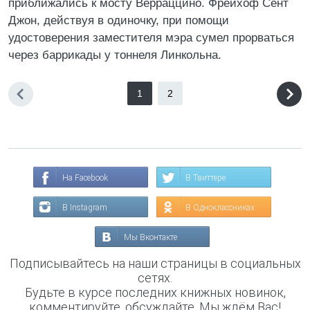
приближались к мосту Верраццино. Фрейхоф Сент
Джон, действуя в одиночку, при помощи
удостоверения заместителя мэра сумел прорваться
через баррикады у тоннеля Линкольна.
1
2
На Facebook
В Твиттере
В Instagram
В Одноклассниках
Мы Вконтакте
Подписывайтесь на наши страницы в социальных
сетях.
Будьте в курсе последних книжных новинок,
комментируйте, обсуждайте. Мы ждём Вас!