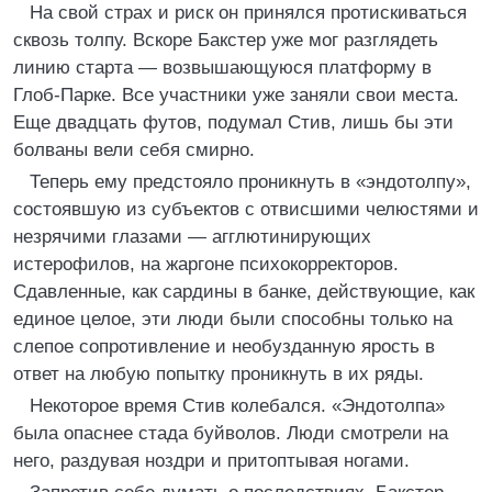
На свой страх и риск он принялся протискиваться
сквозь толпу. Вскоре Бакстер уже мог разглядеть
линию старта — возвышающуюся платформу в
Глоб-Парке. Все участники уже заняли свои места.
Еще двадцать футов, подумал Стив, лишь бы эти
болваны вели себя смирно.
Теперь ему предстояло проникнуть в «эндотолпу»,
состоявшую из субъектов с отвисшими челюстями и
незрячими глазами — агглютинирующих
истерофилов, на жаргоне психокорректоров.
Сдавленные, как сардины в банке, действующие, как
единое целое, эти люди были способны только на
слепое сопротивление и необузданную ярость в
ответ на любую попытку проникнуть в их ряды.
Некоторое время Стив колебался. «Эндотолпа»
была опаснее стада буйволов. Люди смотрели на
него, раздувая ноздри и притоптывая ногами.