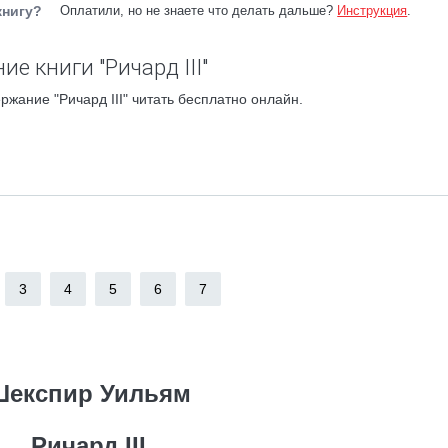
книгу?
Оплатили, но не знаете что делать дальше?
Инструкция
.
ие книги "Ричард III"
ржание "Ричард III" читать бесплатно онлайн.
3
4
5
6
7
Шекспир Уильям
Ричард III