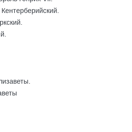
 Кентерберийский.
ркский.
й.
лизаветы.
аветы