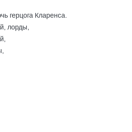
чь герцога Кларенса.
й, лорды,
й,
ы,
.