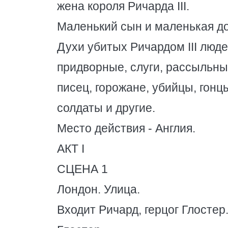
жена короля Ричарда III.
Маленький сын и маленькая до
Духи убитых Ричардом III люде
придворные, слуги, рассыльны
писец, горожане, убийцы, гонц
солдаты и другие.
Место действия - Англия.
АКТ I
СЦЕНА 1
Лондон. Улица.
Входит Ричард, герцог Глостер