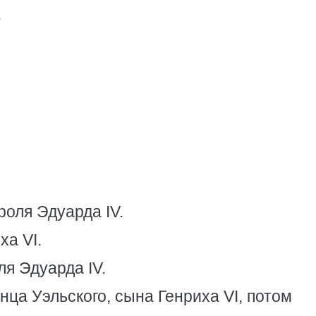
.
роля Эдуарда IV.
ха VI.
ля Эдуарда IV.
нца Уэльского, сына Генриха VI, потом