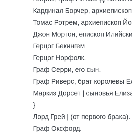
Кардинал Борчер, архиепископ
Томас Ротрем, архиепископ Йо
Джон Мортон, епископ Илийски
Герцог Бекингем.
Герцог Норфолк.
Граф Серри, его сын.
Граф Риверс, брат королевы Е
Маркиз Дорсет | сыновья Елиз
}
Лорд Грей | (от первого брака).
Граф Оксфорд.