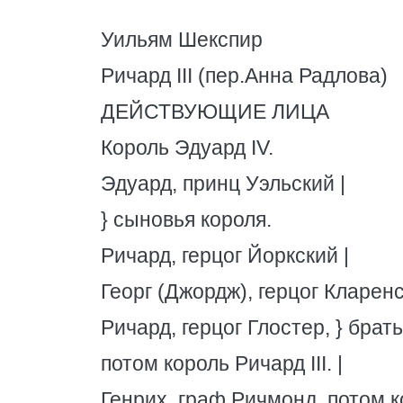
Уильям Шекспир
Ричард III (пер.Анна Радлова)
ДЕЙСТВУЮЩИЕ ЛИЦА
Король Эдуард IV.
Эдуард, принц Уэльский |
} сыновья короля.
Ричард, герцог Йоркский |
Георг (Джордж), герцог Кларенс
Ричард, герцог Глостер, } брать
потом король Ричард III. |
Генрих, граф Ричмонд, потом ко