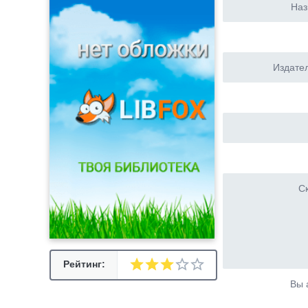
Наз
Издател
Ск
Рейтинг:
Вы 