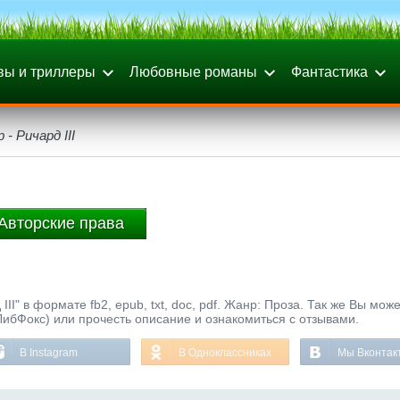
вы и триллеры
Любовные романы
Фантастика
- Ричард III
Авторские права
II" в формате fb2, epub, txt, doc, pdf. Жанр: Проза. Так же Вы мож
ЛибФокс) или прочесть описание и ознакомиться с отзывами.
В Instagram
В Одноклассниках
Мы Вконтак