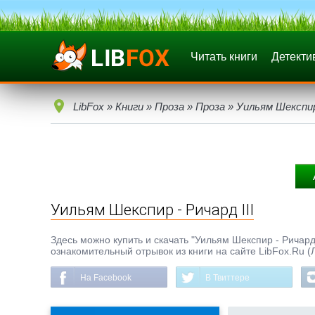
Читать книги
Детекти
LibFox
»
Книги
»
Проза
»
Проза
» Уильям Шекспир 
Уильям Шекспир - Ричард III
Здесь можно купить и скачать "Уильям Шекспир - Ричард I
ознакомительный отрывок из книги на сайте LibFox.Ru (
На Facebook
В Твиттере