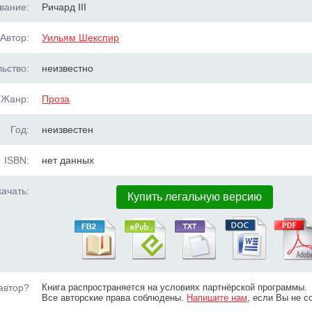
вание:
Ричард III
Автор:
Уильям Шекспир
ьство:
неизвестно
Жанр:
Проза
Год:
неизвестен
ISBN:
нет данных
ачать:
Купить легальную версию
автор?
Книга распространяется на условиях партнёрской программы.
Все авторские права соблюдены.
Напишите нам
, если Вы не с