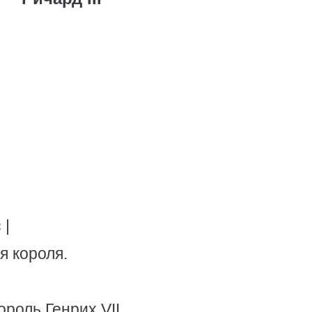
 |
я короля.
роль Генрих VII.