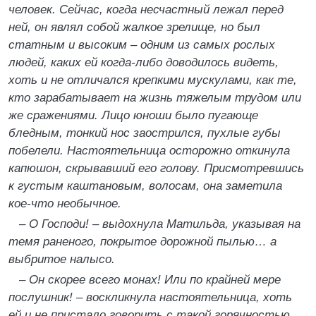
человек. Сейчас, когда несчастный лежал перед
ней, он являл собой жалкое зрелище, но был
статным и высоким – одним из самых рослых
людей, каких ей когда-либо доводилось видеть,
хоть и не отличался крепкими мускулами, как те,
кто зарабатывает на жизнь тяжелым трудом или
же сражениями. Лицо юноши было пугающе
бледным, тонкий нос заострился, пухлые губы
побелели. Настоятельница осторожно откинула
капюшон, скрывавший его голову. Присмотревшись
к густым каштановым, волосам, она заметила
кое-что необычное.
–
О Господи!
–
выдохнула Матильда, указывая на
темя раненого, покрытое дорожной пылью… а
выбритое налысо.
–
Он скорее всего монах! Или по крайней мере
послушник!
–
воскликнула настоятельница, хоть
ей и не пристало говорить с такой горячностью.