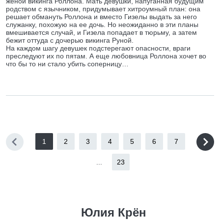
женой викинга Роллона. Мать девушки, напуганная будущим
родством с язычником, придумывает хитроумный план: она
решает обмануть Роллона и вместо Гизелы выдать за него
служанку, похожую на ее дочь. Но неожиданно в эти планы
вмешивается случай, и Гизела попадает в тюрьму, а затем
бежит оттуда с дочерью викинга Руной.
На каждом шагу девушек подстерегают опасности, враги
преследуют их по пятам. А еще любовница Роллона хочет во
что бы то ни стало убить соперницу…
1
2
3
4
5
6
7
...
23
Юлия Крён