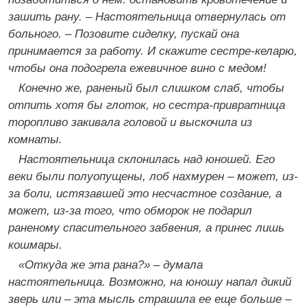
зашить рану.
–
Настоятельница отвернулась от
больного.
–
Позовите сиделку, пускай она
принимается за работу. И скажите сестре-келарю,
чтобы она подогрела ежевичное вино с медом!
Конечно же, раненый был слишком слаб, чтобы
отпить хотя бы глоток, но сестра-привратница
торопливо закивала головой и выскочила из
комнаты.
Настоятельница склонилась над юношей. Его
веки были полуопущены, лоб нахмурен – может, из-
за боли, истязавшей это несчастное создание, а
может, из-за того, что обморок не подарил
раненому спасительного забвения, а принес лишь
кошмары.
«Откуда же эта рана?» – думала
настоятельница. Возможно, на юношу напал дикий
зверь или – эта мысль страшила ее еще больше –