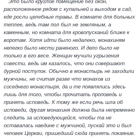
Это было круглое помещение без окон,
расположенное рядом с купальней и выходом в сад,
еде росли целебные травы. В комнате для больных
теплее, ведь там пол был не земляным, а
каменным, но комната для кровопусканий ближе к
воротам. Хотя идти было недалеко, монахиням
нелегко было нести раненого. И дело было не
только в его весе. Женщин мучили угрызения
совести, ведь им казалось, что они совершают
дурной поступок. Обычно в монастырь не заходили
мужчины, не считая разве что монахов из
соседнего монастыря, да и те появлялись здесь
лишь для того, чтобы прочитать проповедь и
принять исповедь. К тому же если речь шла об
исповеди, другая монахиня должна была непременно
следить за исповедующейся, чтобы та не
оставалась наедине с мужчиной, пускай это и был
человек Церкви, пришедший сюда принять покаяние.