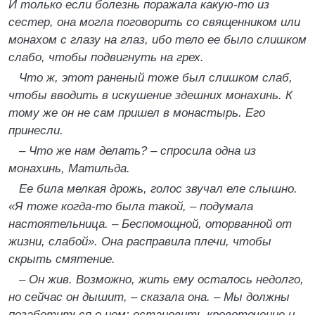
И только если болезнь поражала какую-то из
сестер, она могла поговорить со священником или
монахом с глазу на глаз, ибо тело ее было слишком
слабо, чтобы подвигнуть на грех.
Что ж, этот раненый тоже был слишком слаб,
чтобы вводить в искушение здешних монахинь. К
тому же он не сам пришел в монастырь. Его
принесли.
–
Что же нам делать?
–
спросила одна из
монахинь, Матильда.
Ее била мелкая дрожь, голос звучал еле слышно.
«Я тоже когда-то была такой,
–
подумала
настоятельница.
–
Беспомощной, оторванной от
жизни, слабой». Она расправила плечи, чтобы
скрыть смятение.
–
Он жив. Возможно, жить ему осталось недолго,
но сейчас он дышит,
–
сказала она.
–
Мы должны
позаботиться о нем: остановить кровотечение и