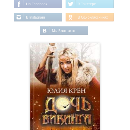
На Facebook
В Твиттере
В Instagram
В Одноклассниках
Мы Вконтакте