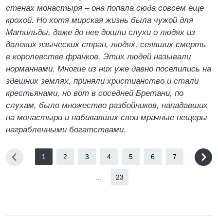
стенах монастыря – она попала сюда совсем еще
крохой. Но хотя мирская жизнь была чужой для
Матильды, даже до нее дошли слухи о людях из
далеких языческих стран, людях, сеявших смерть
в королевстве франков. Этих людей называли
норманнами. Многие из них уже давно поселились на
здешних землях, приняли христианство и стали
крестьянами, но вот в соседней Бретани, по
слухам, было множество разбойников, нападавших
на монастыри и набивавших свои мрачные пещеры
награбленными богатствами.
1
2
3
4
5
6
7
...
23