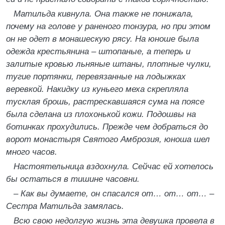
Матильда кивнула. Она также не понижала,
почему на голове у раненого тонзура, но при этом
он не одет в монашескую рясу. На юноше была
одежда крестьянина – штопаные, а теперь и
залитые кровью льняные штаны, плотные чулки,
тугие портянки, перевязанные на лодыжках
веревкой. Накидку из куньего меха скрепляла
тусклая брошь, растрескавшаяся сума на поясе
была сделана из плохонькой кожи. Подошвы на
ботинках прохудились. Прежде чем добраться до
ворот монастыря Святого Амброзия, юноша шел
много часов.
Настоятельница вздохнула. Сейчас ей хотелось
бы остаться в тишине часовни.
–
Как вы думаете, он спасался от… от… от…
–
Сестра Матильда замялась.
Всю свою недолгую жизнь эта девушка провела в