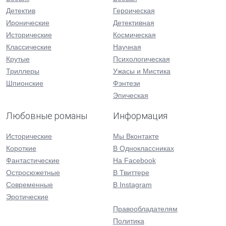
Детектив
Героическая
Иронические
Детективная
Исторические
Космическая
Классические
Научная
Крутые
Психологическая
Триллеры
Ужасы и Мистика
Шпионские
Фэнтези
Эпическая
Любовные романы
Информация
Исторические
Мы Вконтакте
Короткие
В Одноклассниках
Фантастические
На Facebook
Остросюжетные
В Твиттере
Современные
В Instagram
Эротические
Правообладателям
Политика