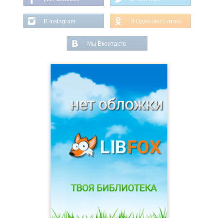
В Instagram
В Одноклассниках
Мы Вконтакте