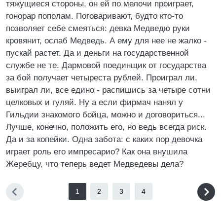
тяжущиеся стороны, он ей по мелочи проиграет,
гонорар пополам. Поговаривают, будто кто-то
позволяет себе смеяться: девка Медведю руки
кровянит, ослаб Медведь. А ему для нее не жалко -
пускай растет. Да и деньги на государственной
службе не те. Дармовой поединщик от государства
за бой получает четыреста рублей. Проиграл ли,
выиграл ли, все едино - распишись за четыре сотни
целковых и гуляй. Ну а если фирмач нанял у
Гильдии знакомого бойца, можно и договориться...
Лучше, конечно, положить его, но ведь всегда риск.
Да и за копейки. Одна забота: с каких пор девочка
играет роль его импресарио? Как она внушила
Жеребцу, что теперь ведет Медведевы дела?
1
2
3
4