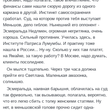
произвел, надо полагать, такое впечатление, что
финансы сами нашли скорую дорогу из одного
кармана в другой. Инстинкт самосохранения
сработал. Суд, на котором против тебя выступает
Меньшов, дело гиблое. Нынешний его оппонент -
Эсмеральда Нидлмен, огромная негритянка, очень
хороша. Сильный противник. Училась здесь, в
Институте Патриса Лумумбы. И практику тоже
нашла в России... Ну-ну. Сколько у них там платят,
на Ямайке, за такую работу? В Москве, надо думать,
клиенты посолиднее.
Он мылся тщательно. Через три часа должна
прийти его Светлана. Маленькая амазонка,
солнышко.
Эсмеральда, наивная барышня, облачилась на суд
так фривольно, так вызывающе, полагала, вероятно,
что его легко сбить с толку женскими статями. Ну
нет, в меньшовской голове прочно сидит одна-