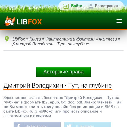
Войти
Регистрация
LibFox
»
Книги
»
Фантастика и фэнтези
»
Фэнтези
»
Дмитрий Володихин - Тут, на глубине
Авторские права
Дмитрий Володихин - Тут, на глубине
Здесь можно скачать бесплатно "Дмитрий Володихин - Тут, на
глубине" в формате fb2, epub, txt, doc, pdf. Жанр: Фэнтези. Так
же Вы можете читать книгу онлайн без регистрации и SMS на
сайте LibFox.Ru (ЛибФокс) или прочесть описание и
ознакомиться с отзывами.
На Facebook
В Твиттере