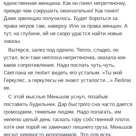
единственная женщина. Как он гонял негритяночку,
прежде чем сокрушить окончательно! Как гонял!
Даже зрелищно получилось. Будет бороться за
права негров там, наверху. Или за права женщин. А
тут, на глубине, ей не скоро удастся найти новые
заказы.
Вытерся, залез под одеяло. Тепло, сладко, он
устал, все-таки неплоха негритяночка, оказала кое-
какое сопротивление. Надо поспать чуть-чуть,
Светлана не любит видеть его усталым. «Ты мой
Геркулес, а геркулесы не знают усталости...» Люблю
ее.
С этой мыслью Меньшов уснул, позабыв
поставить будильник. Дар быстрого сна часто дается
громоздким, тяжелым людям. Надо полагать, им
нелегко целый день таскать гору собственной плоти,
хотя они порой не замечают лишнего груза. Меньшов
весил девяносто килограммов. Это для всех.