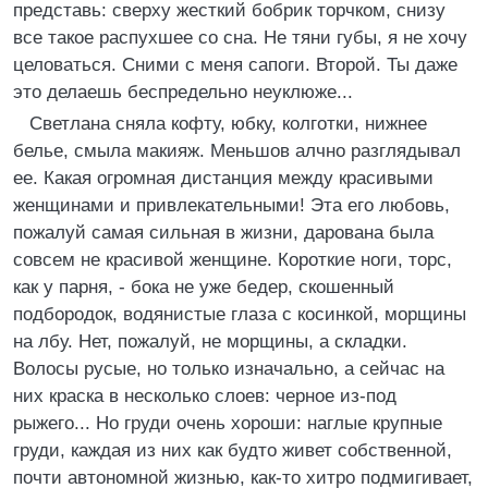
представь: сверху жесткий бобрик торчком, снизу
все такое распухшее со сна. Не тяни губы, я не хочу
целоваться. Сними с меня сапоги. Второй. Ты даже
это делаешь беспредельно неуклюже...
Светлана сняла кофту, юбку, колготки, нижнее
белье, смыла макияж. Меньшов алчно разглядывал
ее. Какая огромная дистанция между красивыми
женщинами и привлекательными! Эта его любовь,
пожалуй самая сильная в жизни, дарована была
совсем не красивой женщине. Короткие ноги, торс,
как у парня, - бока не уже бедер, скошенный
подбородок, водянистые глаза с косинкой, морщины
на лбу. Нет, пожалуй, не морщины, а складки.
Волосы русые, но только изначально, а сейчас на
них краска в несколько слоев: черное из-под
рыжего... Но груди очень хороши: наглые крупные
груди, каждая из них как будто живет собственной,
почти автономной жизнью, как-то хитро подмигивает,