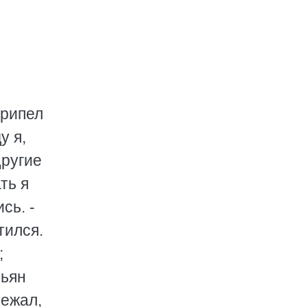
 на плот лен, на лен одежду, а сам - хлоп - в воду нагишом и по саженкам. Вода теплая, ночь черная, а быстерь - прямо с огня рвет. Плот на веревке за Касьяном, как баржа за пароходом, Касьян фырчит, пыхтит, а плот подается туго. И собачонка рядком плывет, тявкает, пузыри пускает. Касьян и на спину, и на бок, и по-бабьи - совсем закружился мужик. Но, вот, подхватило быстерью и понесло... Хы! Польша, берег! Касьян аж загоготал от удовольствия, выволок лен, опустился на колени, ну кресты класть, ну сладкогласно выводить: "Мо-ря чер-мну-ю ну-чин-нуууу..." Он поет, а песик подвывает. - Песик, песик, на! - огладил его, а он сухохонек, как печка, будто и в воде сроду не бывал. - Ах, анафема, - сквозь зубы пробурчал Касьян, ужал его меж колен