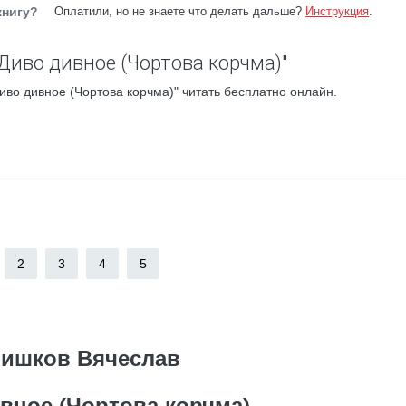
книгу?
Оплатили, но не знаете что делать дальше?
Инструкция
.
Диво дивное (Чортова корчма)"
иво дивное (Чортова корчма)" читать бесплатно онлайн.
2
3
4
5
ишков Вячеслав
вное (Чортова корчма)