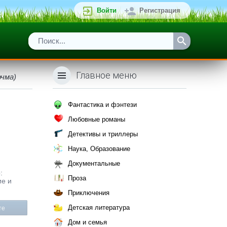
Войти
Регистрация
Главное меню
рчма)
Фантастика и фэнтези
Любовные романы
Детективы и триллеры
Наука, Образование
Документальные
:
Проза
ие и
Приключения
Детская литература
те
Дом и семья