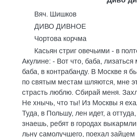
Вяч. Шишков
ДИВО ДИВНОЕ
Чортова корчма
Касьян стриг овечьими - в полтора аршина - ножницами когти на ногах, хрипел Акулине: - Вот что, баба, лизаться мне с тобой, как с рыбиной, некогда. Пойду я, баба, в контрабанду. В Москве я был на выставке, а в контрабанде не был. Другие по святым местам шляются, мне это ни к чему, себе убыток, а патишествовать я страсть люблю. Сбирай меня. Захлюпала, засморкалась баба, руки затряслись. - Не хнычь, что ты! Из Москвы я ехал, в вагоне с человеком настоящим встретился. Туда, в Польшу, лен идет, а оттуда, через границу, резиновые титьки волокут; знаешь, ребят в городах выкармливать. Обогатит тебя, - говорит. Забрал Касьян льну самолучшего, поехал зайцем к Польше. Ехать неудобно: и под лавкой лежал, - какой-то обормот в нос каблуком заехал, - и на крыше, и на подножке перегона три висел, едва под колесья не попал, и был факт - по скуле кулаком наотмашь, больше часу челюсть сшевеленная была. Однако, на пятый день прибыл Касьян в самый аккурат, и главная суть - без копеечки, дарма, потому такция на железной дороге... благодарю покорно. Приехал - целые сутки возле корчмы на сеновале дрых: отлежался, пощупал скулу, пощупал переносицу - ничего, в плепорцию - и пошел в корчму чаи гонять. Корчма низенькая, вся прокисшая, как простокваша, под потолком лампочка чадит. Ах, хорошо, чудесно, народу - страсть: все паны да евреи, есть и русские, но не такие, как Касьян... Ку-уда! Так, одно званье, что Рассея. Даже драки нет. Одно слово, ерунда. Эх, разве дернуть и Касьяну самогонки. А что такое? Касьян свое вернет. - Слушай, как тебя! Дамочка приятная, - поманил он жирную черноокую хозяйку. - А дай ты мне на размер души в крепкую плепорцию. Денег у меня нет, подарю я тебе експорт называется. На! Взяла хозяйка пучечек льна чудесного, заколыхалась естеством, пошла, и - секунд в секунд: - Кушайте, пан, на здоровье! Угощайтесь. Хлобыстнул Касьян стакашек, и другой, и третий. Вдруг с души очень потянуло, и стало голову, как у барана, обносить. Что же это, а? Подошел к нему человечишко, кобелек не кобелек - лисица. - Тут, - говорит, - примесь, папаша, наворочена: для пущей крепости на табаке варят. - Я понимаю, - сказал Касьян. - Я сто разов здесь бывывал, всех жуликов в личность знаю. Проходи, кормилец, - и со стула пересел для верности на изрядный тючок собственного льна. А человечишко тоже возле Касьяна на корточки, и морда у него лисья, острая, нюхтит: так бы и долбанул ему в очки. - Вы, папаша, гусь? - спросил лисенок. - Сам ты гусь лапчатый. Я - Касьян, хрестьянин. За границу патишествую по своим делам. - Хи-хи-хи... Я про то и говорю: за границу полетишь? - Пошто лететь. Иропланщик, что-ли, я? Я завсегда через канаву чохом действую. Прыг - и за границей... А в голове у Касьяна гулы идут, а гвалт в корчме все веселей, все толще. Эх, вскочить, да сорвать с хозяйки красненькое платьишко, уж очень, понимаешь, телеса сдобны, физкультура называется. - Врешь! Не смущай, лисья твоя морда. У меня своя баба есть, женский пол... Молчи! - Что ты, папаша, я молчу, я не говорю... Это ты сам кричишь, - схихикал лисенок и очками поблестел. Глядит Касьян - над очками рожки лезут. "Чорт с ним, наплевать", - подумал Касьян: - "в случае неприятности - крестом окщусь." А тот окаянный ближе, ближе, того гляди, прыгнет в самый рот. Рыгнул Касьян, стиснул крепко зубы. - Там речка, - дышит очкастый Касьяну в лоб. - Речку переплывешь, тут тебе и Польша. - Не учи, - чрез зажатый рот прогнусил мужик, а сам вцепился горстями в лен, сидит, как гвоздь в стене. - А через канавку, папаша, не советую, - мяукает лисенок и рогом норовит боднуть Касьяна в бороду. - Один самоход из Польши шел с товаром, перекрестился, да через канаву прыг. А насупротив него солдат оказался со штыком. Закричал солдат: "Врешь, погоди молиться-то!". Сгребли, потащили мужика. Открыл глаза Касьян - нет лисенка. А только хозяйкин сладкий голос: - Врешь! Погоди молиться-то! Распрекрасная хозяйка на столе танцует, каблучками бьет, ведьмячьи глаза пламем полыхают. И все, ско