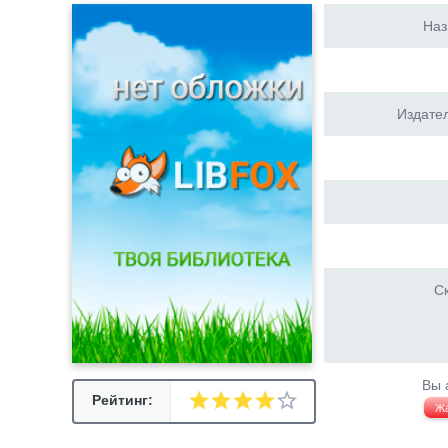
Наз
Издател
Ск
Вы 
Рейтинг:
Ж