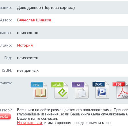
вание:
Диво дивное (Чортова корчма)
Автор:
Вячеслав Шишков
ьство:
неизвестно
Жанр:
История
Год:
неизвестен
ISBN:
нет данных
ачать:
автор?
Все книги на сайте размещаются его пользователями. Принос
глубочайшие извинения, если Ваша книга была опубликована б
алоба
Вашего на то согласия.
Напишите нам
, и мы в срочном порядке примем меры.