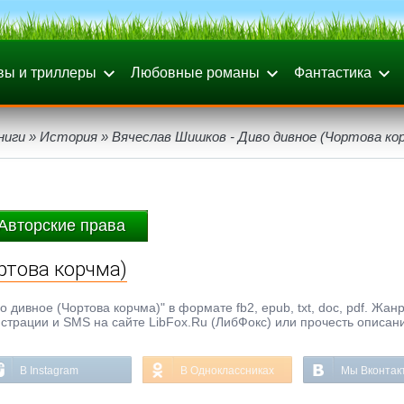
вы и триллеры
Любовные романы
Фантастика
ниги
»
История
» Вячеслав Шишков - Диво дивное (Чортова ко
Авторские права
ртова корчма)
дивное (Чортова корчма)" в формате fb2, epub, txt, doc, pdf. Жанр
истрации и SMS на сайте LibFox.Ru (ЛибФокс) или прочесть описан
В Instagram
В Одноклассниках
Мы Вконтак