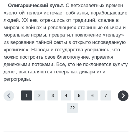
Олигархический культ.
С ветхозаветных времен
«золотой телец» источает соблазны, порабощающие
людей. ХХ век, отрекшись от традиций, спалив в
мировых войнах и революциях старинные обычаи и
моральные нормы, превратил поклонение «тельцу»
из верования тайной секты в открыто исповеданную
«религию». Народы и государства уверились, что
можно построить свое благополучие, управляя
денежными потоками. Все, кто не поклоняется культу
денег, выставляются теперь как дикари или
ретрограды.
1
2
3
4
5
6
7
...
22