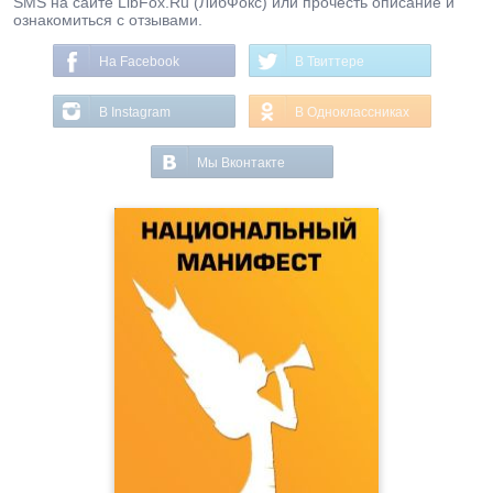
SMS на сайте LibFox.Ru (ЛибФокс) или прочесть описание и
ознакомиться с отзывами.
На Facebook
В Твиттере
В Instagram
В Одноклассниках
Мы Вконтакте