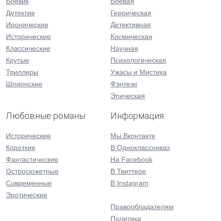
Боевик
Боевая
Детектив
Героическая
Иронические
Детективная
Исторические
Космическая
Классические
Научная
Крутые
Психологическая
Триллеры
Ужасы и Мистика
Шпионские
Фэнтези
Эпическая
Любовные романы
Информация
Исторические
Мы Вконтакте
Короткие
В Одноклассниках
Фантастические
На Facebook
Остросюжетные
В Твиттере
Современные
В Instagram
Эротические
Правообладателям
Политика