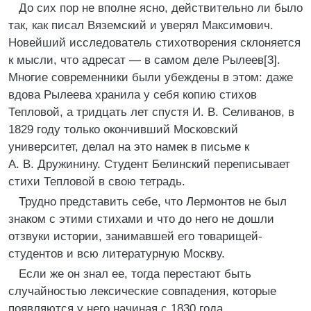
До сих пор не вполне ясно, действительно ли было
так, как писал Вяземский и уверял Максимович.
Новейший исследователь стихотворения склоняется
к мысли, что адресат — в самом деле Рылеев[3].
Многие современники были убеждены в этом: даже
вдова Рылеева хранила у себя копию стихов
Тепловой, а тридцать лет спустя И. В. Селиванов, в
1829 году только окончивший Московский
университет, делал на это намек в письме к
А. В. Дружинину. Студент Белинский переписывает
стихи Тепловой в свою тетрадь.
Трудно представить себе, что Лермонтов не был
знаком с этими стихами и что до него не дошли
отзвуки истории, занимавшей его товарищей-
студентов и всю литературную Москву.
Если же он знал ее, тогда перестают быть
случайностью лексические совпадения, которые
появляются у него начиная с 1830 года.