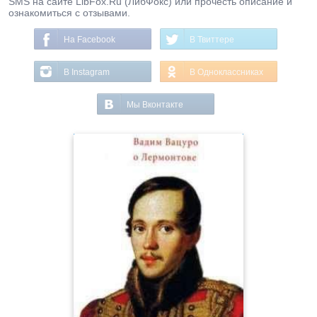
SMS на сайте LibFox.Ru (ЛибФокс) или прочесть описание и
ознакомиться с отзывами.
На Facebook
В Твиттере
В Instagram
В Одноклассниках
Мы Вконтакте