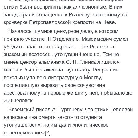
стихи были восприняты как аллюзионные. В них
заподозрили обращение к Рылееву, казненному на
кронверке Петропавловской крепости на Неве.
Началось шумное цензурное дело, в котором
приняло участие III Отделение. Максимович сумел
убедить власти, что адресат — не Рылеев, а
знакомый поэтессы, утонувший юноша. Тем не
менее цензор альманаха С. Н. Глинка лишился
места и был посажен на гауптвахту. Репрессия
всколыхнула всю литературную Москву,
поспешившую выразить свое сочувствие
арестованному: в первые же дни у него побывало до
300 человек.
Вяземский писал А. Тургеневу, что стихи Тепловой
написаны «на смерть какого-то студента
утопившегося», но им дали «политическое
перетолкование»[2].