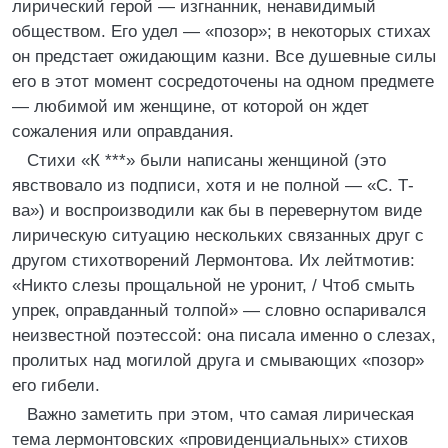
лирический герой — изгнанник, ненавидимый
обществом. Его удел — «позор»; в некоторых стихах
он предстает ожидающим казни. Все душевные силы
его в этот момент сосредоточены на одном предмете
— любимой им женщине, от которой он ждет
сожаления или оправдания.
Стихи «К ***» были написаны женщиной (это
явствовало из подписи, хотя и не полной — «С. Т-
ва») и воспроизводили как бы в перевернутом виде
лирическую ситуацию нескольких связанных друг с
другом стихотворений Лермонтова. Их лейтмотив:
«Никто слезы прощальной не уронит, / Чтоб смыть
упрек, оправданный толпой» — словно оспаривался
неизвестной поэтессой: она писала именно о слезах,
пролитых над могилой друга и смывающих «позор»
его гибели.
Важно заметить при этом, что самая лирическая
тема лермонтовских «провиденциальных» стихов