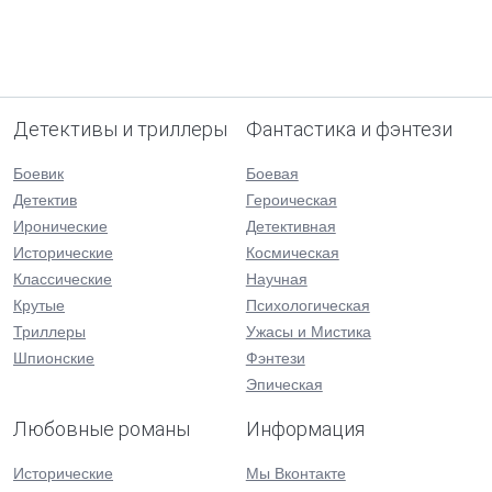
Детективы и триллеры
Фантастика и фэнтези
Боевик
Боевая
Детектив
Героическая
Иронические
Детективная
Исторические
Космическая
Классические
Научная
Крутые
Психологическая
Триллеры
Ужасы и Мистика
Шпионские
Фэнтези
Эпическая
Любовные романы
Информация
Исторические
Мы Вконтакте