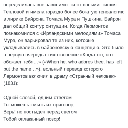
определилась вне зависимости от восьмистишия
Тепловой и имела гораздо более богатую генеалогию
в лирике Байрона, Томаса Мура и Пушкина. Байрон
дал общий контур ситуации. Когда Лермонтов
познакомился с «Ирландскими мелодиями» Томаса
Мура, он варьировал те из них, которые
укладывались в байроновскую концепцию. Это было
в первую очередь стихотворение «Когда тот, кто
обожает тебя…» («When he, who adores thee, has left
but the name…»), вольный перевод которого
Лермонтов включил в драму «Странный человек»
(1831):
Одной слезой, одним ответом
Ты можешь смыть их приговор;
Верь! не постыден перед светом
Тобой оплаканный позор!