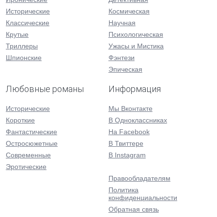
Исторические
Космическая
Классические
Научная
Крутые
Психологическая
Триллеры
Ужасы и Мистика
Шпионские
Фэнтези
Эпическая
Любовные романы
Информация
Исторические
Мы Вконтакте
Короткие
В Одноклассниках
Фантастические
На Facebook
Остросюжетные
В Твиттере
Современные
В Instagram
Эротические
Правообладателям
Политика
конфиденциальности
Обратная связь