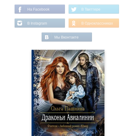
На Facebook
В Твиттере
В Instagram
В Одноклассниках
Мы Вконтакте