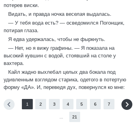
потерев виски.
Видать, и правда ночка веселая выдалась.
— У тебя вода есть? — осведомился Погонщик,
потирая глаза.
Я едва удержалась, чтобы не фыркнуть.
— Нет, но я вижу графины. — Я показала на
высокий кувшин с водой, стоявший на столе у
вахтера.
Кайл жадно выхлебал целых два бокала под
удивленным взглядом старика, одетого в потертую
форму «ДА». И, переведя дух, повернулся ко мне:
1
2
3
4
5
6
7
...
21