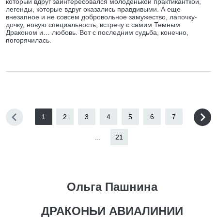
который вдруг заинтересовался молоденькой практиканткой,
легенды, которые вдруг оказались правдивыми. А еще
внезапное и не совсем добровольное замужество, лапочку-
дочку, новую специальность, встречу с самим Темным
Драконом и… любовь. Вот с последним судьба, конечно,
погорячилась.
1
2
3
4
5
6
7
...
21
Ольга Пашнина
ДРАКОНЬИ АВИАЛИНИИ