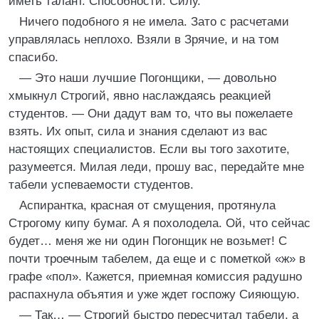
иметь талант. Способности. Силу.
Ничего подобного я не имела. Зато с расчетами
управлялась неплохо. Взяли в Зрячие, и на том
спасибо.
— Это наши лучшие Погонщики, — довольно
хмыкнул Строгий, явно наслаждаясь реакцией
студентов. — Они дадут вам то, что вы пожелаете
взять. Их опыт, сила и знания сделают из вас
настоящих специалистов. Если вы того захотите,
разумеется. Милая леди, прошу вас, передайте мне
табели успеваемости студентов.
Аспирантка, красная от смущения, протянула
Строгому кипу бумаг. А я похолодела. Ой, что сейчас
будет… меня же ни один Погонщик не возьмет! С
почти троечным табелем, да еще и с пометкой «ж» в
графе «пол». Кажется, приемная комиссия радушно
распахнула объятия и уже ждет госпожу Сияющую.
— Так… — Строгий быстро пересчитал табели, а