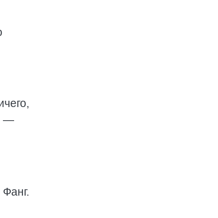
о
ичего,
, —
 Фанг.