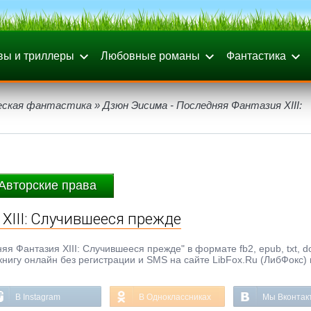
вы и триллеры
Любовные романы
Фантастика
еская фантастика
» Дзюн Эисима - Последняя Фантазия XIII:
Авторские права
XIII: Случившееся прежде
 Фантазия XIII: Случившееся прежде" в формате fb2, epub, txt, do
книгу онлайн без регистрации и SMS на сайте LibFox.Ru (ЛибФокс)
В Instagram
В Одноклассниках
Мы Вконтак