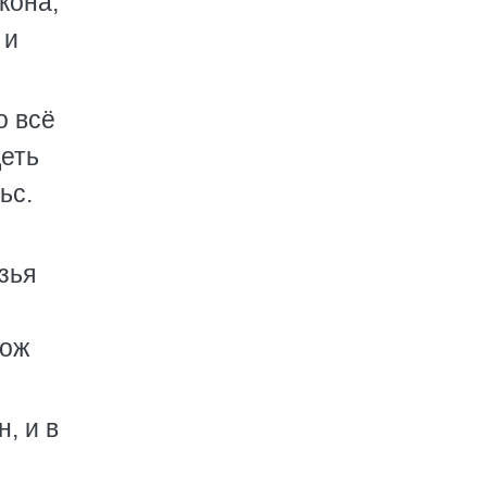
кона,
 и
о всё
деть
ьс.
зья
Дож
, и в