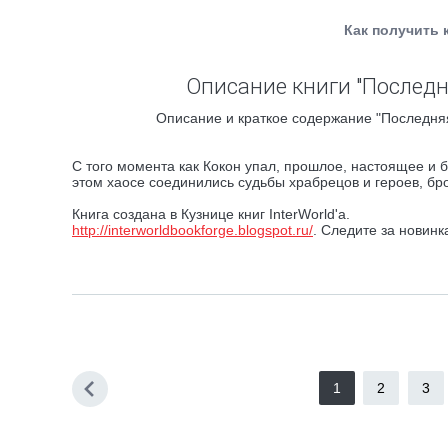
Как получить 
Описание книги "Последн
Описание и краткое содержание "Последняя
С того момента как Кокон упал, прошлое, настоящее и
этом хаосе соединились судьбы храбрецов и героев, бр
Книга создана в Кузнице книг InterWorld'а.
http://interworldbookforge.blogspot.ru/
. Следите за новинк
1
2
3