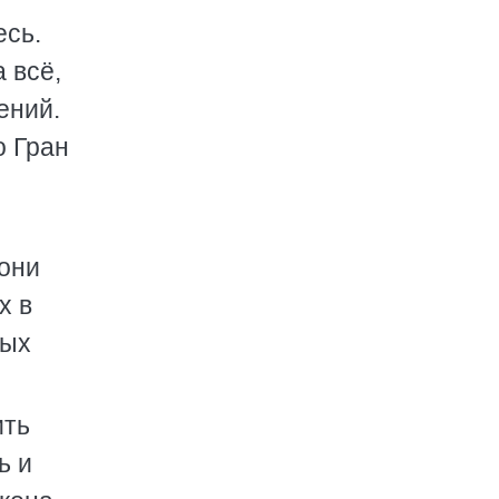
есь.
 всё,
ений.
о Гран
 они
х в
ных
ить
ь и