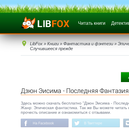
Читать книги
Детекти
LibFox
»
Книги
»
Фантастика и фэнтези
»
Эпич
Случившееся прежде
Дзюн Эисима - Последняя Фантазия 
Здесь можно скачать бесплатно "Дзюн Эисима - Последняя
Жанр: Эпическая фантастика. Так же Вы можете читать 
прочесть описание и ознакомиться с отзывами.
На Facebook
В Твиттере