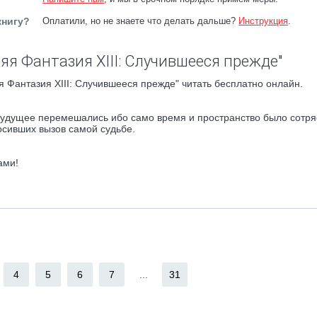
книгу?
Оплатили, но не знаете что делать дальше?
Инструкция
.
яя Фантазия XIII: Случившееся прежде"
 Фантазия XIII: Случившееся прежде" читать бесплатно онлайн.
 будущее перемешались ибо само время и пространство было сотря
осивших вызов самой судьбе.
ами!
4
5
6
7
...
31