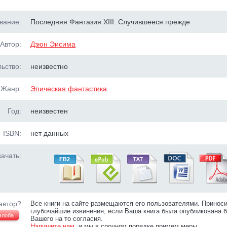
вание:
Последняя Фантазия XIII: Случившееся прежде
Автор:
Дзюн Эисима
ьство:
неизвестно
Жанр:
Эпическая фантастика
Год:
неизвестен
ISBN:
нет данных
ачать:
автор?
Все книги на сайте размещаются его пользователями. Принос
глубочайшие извинения, если Ваша книга была опубликована б
алоба
Вашего на то согласия.
Напишите нам
, и мы в срочном порядке примем меры.