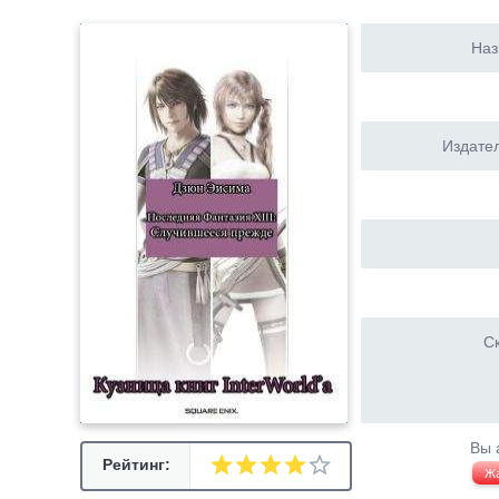
Наз
Издател
Ск
Вы 
Рейтинг:
Ж