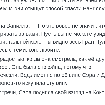
 что раз уж они смогли спасти жителей Ко
ечу. И они отыщут способ спасти Ваниллу
а Ванилла. — Но это вовсе не значит, чт
ривать за вами. Пусть вы не можете уви
кристальной колонны видно весь Гран Пул
сь с теми, кого любите.
адостью, когда она смотрела, как её дру
орог. Она была спокойна, потому что
счезли. Ведь именно по её вине Сэра и 
конец-то искупила эту вину.
тречи, Сэра подняла свой взгляд на Кокон