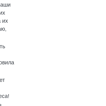
Наши
их
 их
аю,
ть
товила
ет
еса!
ь