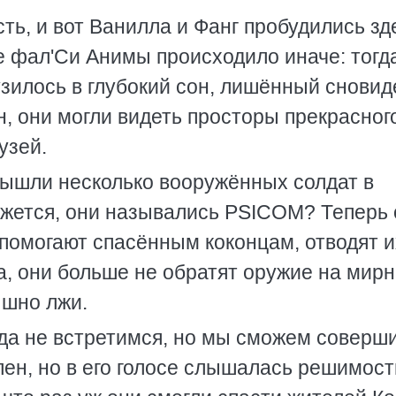
ть, и вот Ванилла и Фанг пробудились зд
 фал'Си Анимы происходило иначе: тогда
узилось в глубокий сон, лишённый сновид
н, они могли видеть просторы прекрасног
узей.
вышли несколько вооружённых солдат в
Кажется, они назывались PSICOM? Теперь
 помогают спасённым коконцам, отводят и
а, они больше не обратят оружие на мир
ышно лжи.
да не встретимся, но мы сможем соверш
лен, но в его голосе слышалась решимост