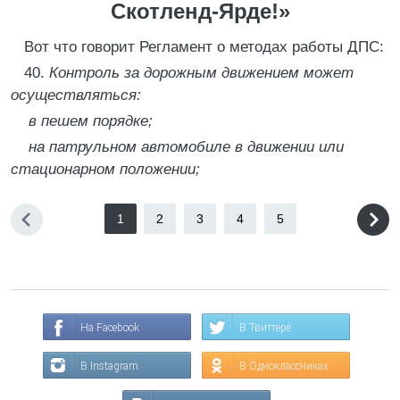
Скотленд-Ярде!»
Вот что говорит Регламент о методах работы ДПС:
40.
Контроль за дорожным движением может
осуществляться:
в пешем порядке;
на патрульном автомобиле в движении или
стационарном положении;
1
2
3
4
5
На Facebook
В Твиттере
В Instagram
В Одноклассниках