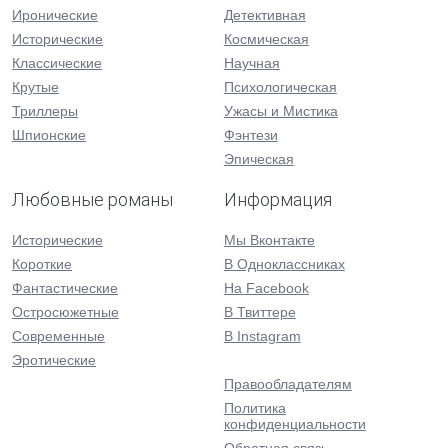
Иронические
Детективная
Исторические
Космическая
Классические
Научная
Крутые
Психологическая
Триллеры
Ужасы и Мистика
Шпионские
Фэнтези
Эпическая
Любовные романы
Информация
Исторические
Мы Вконтакте
Короткие
В Одноклассниках
Фантастические
На Facebook
Остросюжетные
В Твиттере
Современные
В Instagram
Эротические
Правообладателям
Политика
конфиденциальности