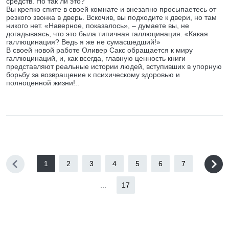
средств. Но так ли это?
Вы крепко спите в своей комнате и внезапно просыпаетесь от
резкого звонка в дверь. Вскочив, вы подходите к двери, но там
никого нет. «Наверное, показалось», – думаете вы, не
догадываясь, что это была типичная галлюцинация. «Какая
галлюцинация? Ведь я же не сумасшедший!»
В своей новой работе Оливер Сакс обращается к миру
галлюцинаций, и, как всегда, главную ценность книги
представляют реальные истории людей, вступивших в упорную
борьбу за возвращение к психическому здоровью и
полноценной жизни!..
1
2
3
4
5
6
7
...
17