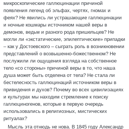
микроскопические галлюцинации причиной
появления легенд об эльфах, чертях, гномах и
феях? Не явились ли устрашающие галлюцинации
и ночные кошмары источником нашей веры в
демонов, ведьм и разного рода пришельцев? Не
могли ли «экстатические, эпилептические» припадки
– как у Достоевского – сыграть роль в возникновении
представлений о возвышенно-божественном? Не
послужили ли ощущения взгляда на собственное
тело «со стороны» причиной веры в то, что наша
душа может быть отделена от тела? Не стала ли
бестелесность галлюцинаций источником веры в
привидения и духов? Почему во всех цивилизациях
и культурах мы находим стремление к поиску
галлюциногенов, которые в первую очередь
использовались в религиозных, мистических
ритуалах?
Мысль эта отнюдь не нова. В 1845 году Александр