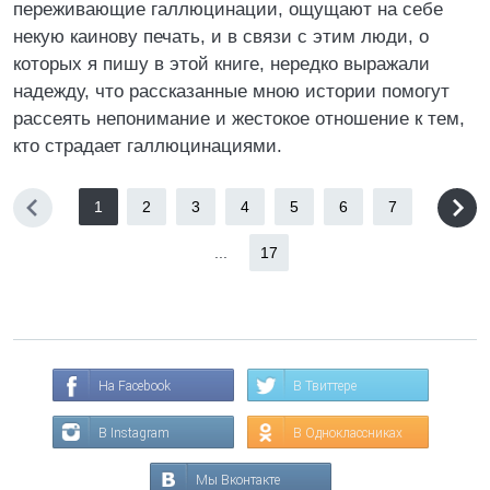
переживающие галлюцинации, ощущают на себе
некую каинову печать, и в связи с этим люди, о
которых я пишу в этой книге, нередко выражали
надежду, что рассказанные мною истории помогут
рассеять непонимание и жестокое отношение к тем,
кто страдает галлюцинациями.
1
2
3
4
5
6
7
...
17
На Facebook
В Твиттере
В Instagram
В Одноклассниках
Мы Вконтакте