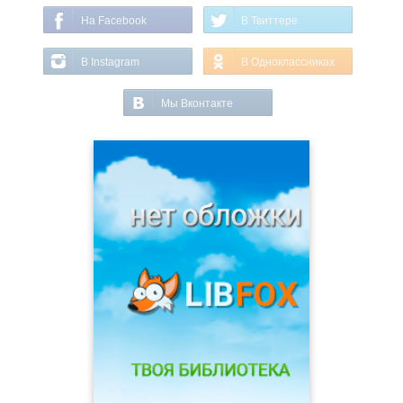
На Facebook
В Твиттере
В Instagram
В Одноклассниках
Мы Вконтакте