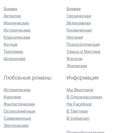
Боевик
Боевая
Детектив
Героическая
Иронические
Детективная
Исторические
Космическая
Классические
Научная
Крутые
Психологическая
Триллеры
Ужасы и Мистика
Шпионские
Фэнтези
Эпическая
Любовные романы
Информация
Исторические
Мы Вконтакте
Короткие
В Одноклассниках
Фантастические
На Facebook
Остросюжетные
В Твиттере
Современные
В Instagram
Эротические
Правообладателям