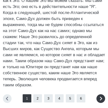
как к Эго. О нашем Эго мы можем сказать: Мы сами
есть Эго; оно есть в действительности наше "Я".
Когда в следующей, шестой после-Атлантической
эпохе, Само-Дух должен быть приведен к
выражению, тогда мы не будем способны ссылаться
на этот Само-Дух как на нас самих; однако мы
скажем: Наше Эго развилось до определенной
стадии так, что наш Само-Дух сияет в Эго, как из
Высших миров, как Существо Ангела, которым мы
сами не являемся, но которое сияет в нас и обладает
нами. Таким образом наш Само-Дух предстанет нам;
и только на Юпитере он предстанет нам как наше
собственное существо, каким наше Эго является
теперь. Эволюция человека продвигается вперед
таким образом.
1
2
3
4
5
6