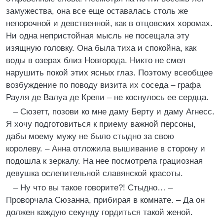
замужества, она все еще оставалась столь же
непорочной и девственной, как в отцовских хоромах.
Ни одна непристойная мысль не посещала эту
изящную головку. Она была тиха и спокойна, как
воды в озерах близ Новгорода. Никто не смел
нарушить покой этих ясных глаз. Поэтому всеобщее
возбуждение по поводу визита их соседа – графа
Рауля де Валуа де Крепи – не коснулось ее сердца.
– Сюзетт, позови ко мне даму Берту и даму Агнесс.
Я хочу подготовиться к приему важной персоны,
дабы моему мужу не было стыдно за свою
королеву. – Анна отложила вышивание в сторону и
подошла к зеркалу. На нее посмотрела грациозная
девушка ослепительной славянской красоты.
– Ну что вы такое говорите?! Стыдно… –
Проворчала Сюзанна, прибирая в комнате. – Да он
должен каждую секунду гордиться такой женой.