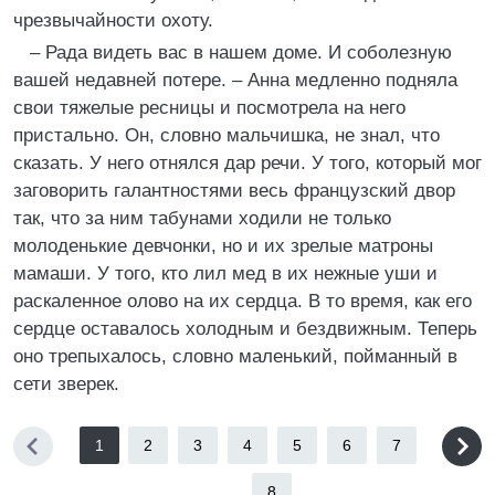
чрезвычайности охоту.
– Рада видеть вас в нашем доме. И соболезную
вашей недавней потере. – Анна медленно подняла
свои тяжелые ресницы и посмотрела на него
пристально. Он, словно мальчишка, не знал, что
сказать. У него отнялся дар речи. У того, который мог
заговорить галантностями весь французский двор
так, что за ним табунами ходили не только
молоденькие девчонки, но и их зрелые матроны
мамаши. У того, кто лил мед в их нежные уши и
раскаленное олово на их сердца. В то время, как его
сердце оставалось холодным и бездвижным. Теперь
оно трепыхалось, словно маленький, пойманный в
сети зверек.
1
2
3
4
5
6
7
...
8