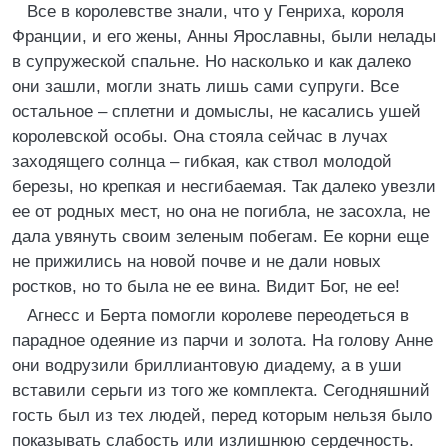
Все в королевстве знали, что у Генриха, короля
Франции, и его жены, Анны Ярославны, были нелады
в супружеской спальне. Но насколько и как далеко
они зашли, могли знать лишь сами супруги. Все
остальное – сплетни и домыслы, не касались ушей
королевской особы. Она стояла сейчас в лучах
заходящего солнца – гибкая, как ствол молодой
березы, но крепкая и несгибаемая. Так далеко увезли
ее от родных мест, но она не погибла, не засохла, не
дала увянуть своим зеленым побегам. Ее корни еще
не прижились на новой почве и не дали новых
ростков, но то была не ее вина. Видит Бог, не ее!
Агнесс и Берта помогли королеве переодеться в
парадное одеяние из парчи и золота. На голову Анне
они водрузили бриллиантовую диадему, а в уши
вставили серьги из того же комплекта. Сегодняшний
гость был из тех людей, перед которым нельзя было
показывать слабость или излишнюю сердечность.