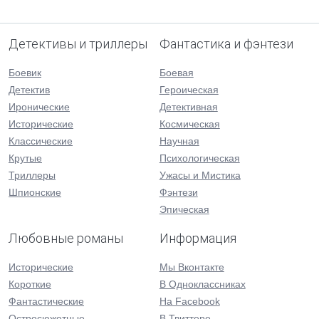
Детективы и триллеры
Фантастика и фэнтези
Боевик
Боевая
Детектив
Героическая
Иронические
Детективная
Исторические
Космическая
Классические
Научная
Крутые
Психологическая
Триллеры
Ужасы и Мистика
Шпионские
Фэнтези
Эпическая
Любовные романы
Информация
Исторические
Мы Вконтакте
Короткие
В Одноклассниках
Фантастические
На Facebook
Остросюжетные
В Твиттере