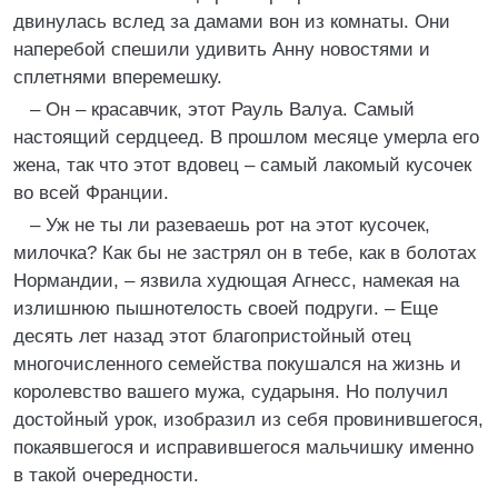
двинулась вслед за дамами вон из комнаты. Они
наперебой спешили удивить Анну новостями и
сплетнями вперемешку.
– Он – красавчик, этот Рауль Валуа. Самый
настоящий сердцеед. В прошлом месяце умерла его
жена, так что этот вдовец – самый лакомый кусочек
во всей Франции.
– Уж не ты ли разеваешь рот на этот кусочек,
милочка? Как бы не застрял он в тебе, как в болотах
Нормандии, – язвила худющая Агнесс, намекая на
излишнюю пышнотелость своей подруги. – Еще
десять лет назад этот благопристойный отец
многочисленного семейства покушался на жизнь и
королевство вашего мужа, сударыня. Но получил
достойный урок, изобразил из себя провинившегося,
покаявшегося и исправившегося мальчишку именно
в такой очередности.