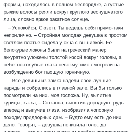
формы, находилось в полном беспорядке, а густые
рыжие волосы реяли вокруг круглого веснушчатого
лица, словно яркое закатное солнце.
– Успокойся, Сюзетт. Ты ведешь себя прямо-таки
неприлично. – Стройная молодая девушка в простом
светлом платье сидела у окна с вышивкой. Ее
белокурые локоны были на греческий манер
аккуратно уложены толстой косой вокруг головы, а
небесно-голубые глаза невозмутимо смотрели на
возбужденно болтающую горничную.
– Все девицы из замка надели свои лучшие
наряды и собрались в главной зале. Вы бы только
посмотрели на них, моя госпожа. Ну, вылитые
курицы, ха-ха, – Сюзанна, выпятив дородную грудь
вперед и выпучив глаза, изобразила чопорную
походку придворных дам. – Будто ему есть до них
дело. Говорят, – девушка понизила голос до