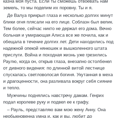
казна моя пуста. Если ты сможешь отвоевать нам
земель, то мы поделим их поровну. Ты и я.
Де Валуа прикрыл глаза и несколько долгих минут
блики огня плясали на его лице. Соблазн был велик.
Тем более, сейчас никто не держал его дома. Вечно
больная и умирающая Алиса все же почила, как и
обещала в течение долгих лет. Дети находились под
надежной опекой нянюшек и вышколенного штата
прислуги. Война и походная жизнь уже грезились
Раулю, когда он, открыв глаза, внезапно остолбенел
от дивного видения: по длинной витой лестнице
спускалась светловолосая богиня. Укутанная в меха
и драгоценности, она разливала вокруг себя сияние
и тепло.
Мужчины поднялись навстречу дамам. Генрих
подал королеве руку и подвел ее к графу.
– Рауль, представляю вам мою жену Анну. Она
необыкновенна умна и, как и вы, любит до