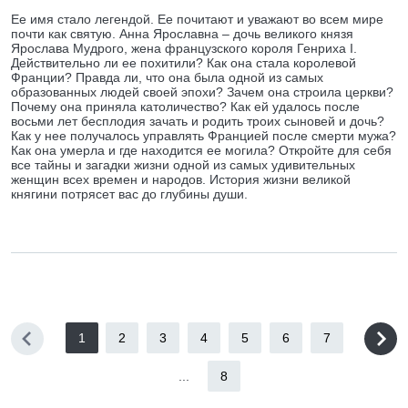
Ее имя стало легендой. Ее почитают и уважают во всем мире
почти как святую. Анна Ярославна – дочь великого князя
Ярослава Мудрого, жена французского короля Генриха I.
Действительно ли ее похитили? Как она стала королевой
Франции? Правда ли, что она была одной из самых
образованных людей своей эпохи? Зачем она строила церкви?
Почему она приняла католичество? Как ей удалось после
восьми лет бесплодия зачать и родить троих сыновей и дочь?
Как у нее получалось управлять Францией после смерти мужа?
Как она умерла и где находится ее могила? Откройте для себя
все тайны и загадки жизни одной из самых удивительных
женщин всех времен и народов. История жизни великой
княгини потрясет вас до глубины души.
1
2
3
4
5
6
7
...
8