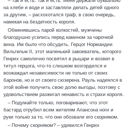
– Так и есть. Так и есть. Меня держали буквально
на хлебе и воде и заставляли делать детей одного
за другим, – расхохотался граф, в свою очередь,
намекая на бездетность короля.
Обменявшись парой колкостей, мужчины
благодушно уселись перед камином за чарочкой
вина. Им было что обсудить. Герцог Нормандии
Вильгельм II, этот маленький завоеватель, которого
Генрих самолично посвятил в рыцари и возвел в
титул герцога, что-то слишком возгордился и
возжаждал независимости не только от своих
баронов, но и от своего сюзерена. Рауль надеялся в
этой войне получить свою долю выгоды, поэтому с
удовольствием разжигал ненависть и страхи короля.
– Подумайте только, поговаривают, что этот
бастард отрубил всем жителям Алансона ноги и
руки только за то, что они обозвали его скорняком.
– Почему скорняком? – удивился Генрих