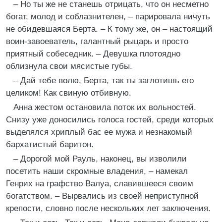
– Но ты же не станешь отрицать, что он несметно
богат, молод и соблазнителен, – парировала ничуть
не обидевшаяся Берта. – К тому же, он – настоящий
воин-завоеватель, галантный рыцарь и просто
приятный собеседник. – Девушка плотоядно
облизнула свои мясистые губы.
– Дай тебе волю, Берта, так ты заглотишь его
целиком! Как свиную отбивную.
Анна жестом остановила поток их вольностей.
Снизу уже доносились голоса гостей, среди которых
выделялся хриплый бас ее мужа и незнакомый
бархатистый баритон.
– Дорогой мой Рауль, наконец, вы изволили
посетить наши скромные владения, – намекал
Генрих на графство Валуа, славившееся своим
богатством. – Вырвались из своей неприступной
крепости, словно после нескольких лет заключения.