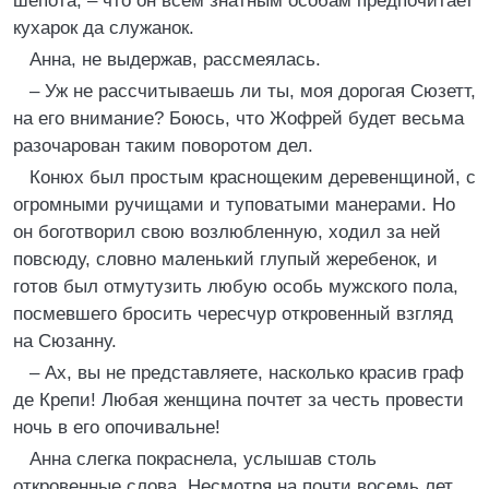
шепота, – что он всем знатным особам предпочитает
кухарок да служанок.
Анна, не выдержав, рассмеялась.
– Уж не рассчитываешь ли ты, моя дорогая Сюзетт,
на его внимание? Боюсь, что Жофрей будет весьма
разочарован таким поворотом дел.
Конюх был простым краснощеким деревенщиной, с
огромными ручищами и туповатыми манерами. Но
он боготворил свою возлюбленную, ходил за ней
повсюду, словно маленький глупый жеребенок, и
готов был отмутузить любую особь мужского пола,
посмевшего бросить чересчур откровенный взгляд
на Сюзанну.
– Ах, вы не представляете, насколько красив граф
де Крепи! Любая женщина почтет за честь провести
ночь в его опочивальне!
Анна слегка покраснела, услышав столь
откровенные слова. Несмотря на почти восемь лет