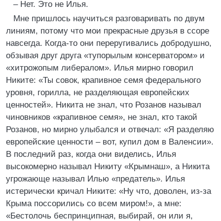
– Нет. Это не Илья.
Мне пришлось научиться разговаривать по двум
линиям, потому что мои прекрасные друзья в ссоре
навсегда. Когда-то они переругивались добродушно,
обзывая друг друга «тупорылым консерватором» и
«хитрожопым либералом». Илья мирно говорил
Никите: «Ты совок, крапивное семя федерального
уровня, горилла, не разделяющая европейских
ценностей». Никита не знал, что Розанов называл
чиновников «крапивное семя», не знал, кто такой
Розанов, но мирно улыбался и отвечал: «Я разделяю
европейские ценности – вот, купил дом в Валенсии».
В последний раз, когда они виделись, Илья
высокомерно называл Никиту «Крымнаш», а Никита
угрожающе называл Илью «предатель». Илья
истерически кричал Никите: «Ну что, доволен, из-за
Крыма поссорились со всем миром!», а мне:
«Бестолочь беспринципная, выбирай, он или я,