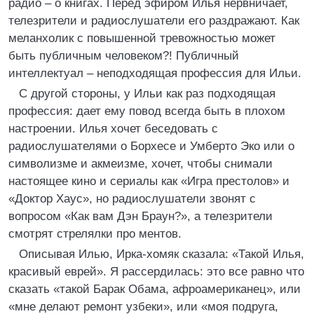
радио – о книгах. Перед эфиром Илья нервничает,
телезрители и радиослушатели его раздражают. Как
меланхолик с повышенной тревожностью может
быть публичным человеком?! Публичный
интеллектуал – неподходящая профессия для Ильи.
С другой стороны, у Ильи как раз подходящая
профессия: дает ему повод всегда быть в плохом
настроении. Илья хочет беседовать с
радиослушателями о Борхесе и Умберто Эко или о
символизме и акмеизме, хочет, чтобы снимали
настоящее кино и сериалы как «Игра престолов» и
«Доктор Хаус», но радиослушатели звонят с
вопросом «Как вам Дэн Браун?», а телезрители
смотрят стрелялки про ментов.
Описывая Илью, Ирка-хомяк сказала: «Такой Илья,
красивый еврей». Я рассердилась: это все равно что
сказать «такой Барак Обама, афроамериканец», или
«мне делают ремонт узбеки», или «моя подруга,