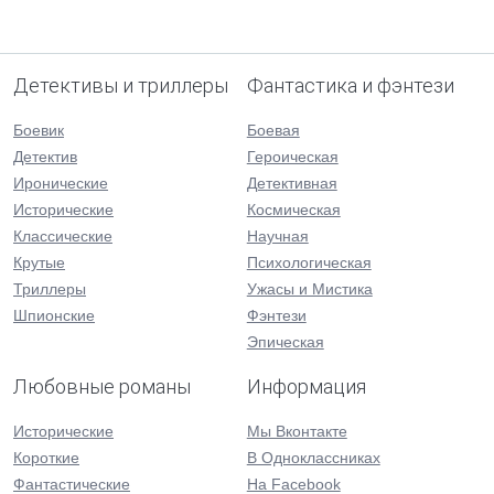
Детективы и триллеры
Фантастика и фэнтези
Боевик
Боевая
Детектив
Героическая
Иронические
Детективная
Исторические
Космическая
Классические
Научная
Крутые
Психологическая
Триллеры
Ужасы и Мистика
Шпионские
Фэнтези
Эпическая
Любовные романы
Информация
Исторические
Мы Вконтакте
Короткие
В Одноклассниках
Фантастические
На Facebook