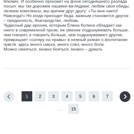
близких. И особенно пронзает на фоне сегодняшнего разлада
посыл: мы так дорожим нашими взглядами, любим свои обиды,
лелеем комплексы, мы кричим друг другу: «Ты мне никто!
Навсегда!» Но когда приходит беда, важным становится другое
– преданность, благородство, любовь.
Чудесный дар иронии, которым Елена Колина обладает как
никто в современной прозе, ее умение подразумевать больше,
чем говорит, и говорить больше, чем подразумевают другие,
превращает «сатиру на нравы» в нежный роман о воспитании
чувств: здесь много смеха, много слез, много боли.
Можно смеяться, можно бояться, можно – думать.
1
2
3
4
5
6
7
...
15