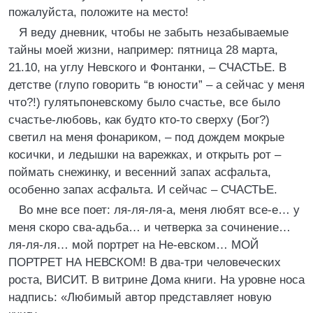
пожалуйста, положите на место!
Я веду дневник, чтобы не забыть незабываемые
тайны моей жизни, например: пятница 28 марта,
21.10, на углу Невского и Фонтанки, – СЧАСТЬЕ. В
детстве (глупо говорить “в юности” – а сейчас у меня
что?!) гулятьпоневскому было счастье, все было
счастье-любовь, как будто кто-то сверху (Бог?)
светил на меня фонариком, – под дождем мокрые
косички, и ледышки на варежках, и открыть рот –
поймать снежинку, и весенний запах асфальта,
особенно запах асфальта. И сейчас – СЧАСТЬЕ.
Во мне все поет: ля-ля-ля-а, меня любят все-е… у
меня скоро сва-адьба… и четверка за сочинение…
ля-ля-ля… мой портрет на Не-евском… МОЙ
ПОРТРЕТ НА НЕВСКОМ! В два-три человеческих
роста, ВИСИТ. В витрине Дома книги. На уровне носа
надпись: «Любимый автор представляет новую