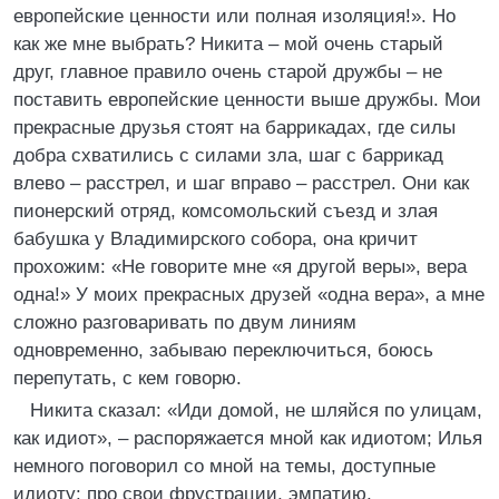
европейские ценности или полная изоляция!». Но
как же мне выбрать? Никита – мой очень старый
друг, главное правило очень старой дружбы – не
поставить европейские ценности выше дружбы. Мои
прекрасные друзья стоят на баррикадах, где силы
добра схватились с силами зла, шаг с баррикад
влево – расстрел, и шаг вправо – расстрел. Они как
пионерский отряд, комсомольский съезд и злая
бабушка у Владимирского собора, она кричит
прохожим: «Не говорите мне «я другой веры», вера
одна!» У моих прекрасных друзей «одна вера», а мне
сложно разговаривать по двум линиям
одновременно, забываю переключиться, боюсь
перепутать, с кем говорю.
Никита сказал: «Иди домой, не шляйся по улицам,
как идиот», – распоряжается мной как идиотом; Илья
немного поговорил со мной на темы, доступные
идиоту: про свои фрустрации, эмпатию,