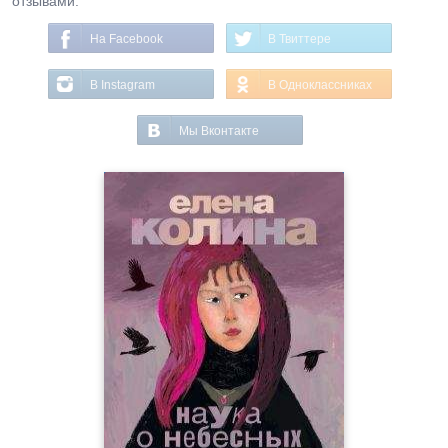
отзывами.
На Facebook
В Твиттере
В Instagram
В Одноклассниках
Мы Вконтакте