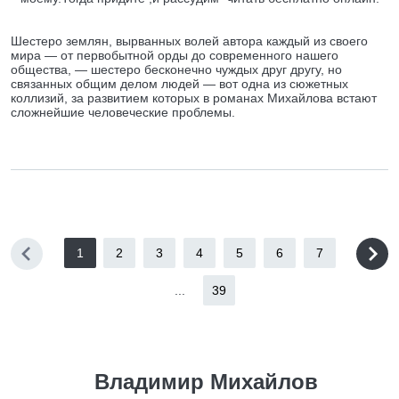
Шестеро землян, вырванных волей автора каждый из своего
мира — от первобытной орды до современного нашего
общества, — шестеро бесконечно чуждых друг другу, но
связанных общим делом людей — вот одна из сюжетных
коллизий, за развитием которых в романах Михайлова встают
сложнейшие человеческие проблемы.
1
2
3
4
5
6
7
...
39
Владимир Михайлов