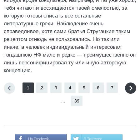
нибудь вроде концлагеря, например, и ты уже хорош,
тебя читают и восхищаются твоей смелостью, за
которую готовы списать все остальные
литературные грехи. Наблюдение очень
справедливое, хотя сами братья Стругацкие таким
рецептом отнюдь не пользовались. Но так или
иначе, а человек индивидуальный интересовал
тогдашнюю НФ мало и редко — преимущественно он
лишь персонифицировал ту или иную авторскую
концепцию.
1
2
3
4
5
6
7
...
39
На Facebook
В Твиттере