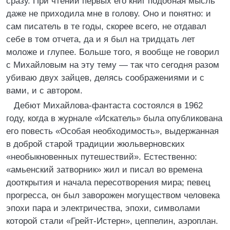
сразу. При чтении первых его книг подобная мысль
даже не приходила мне в голову. Оно и понятно: и
сам писатель в те годы, скорее всего, не отдавал
себе в том отчета, да и я был на тридцать лет
моложе и глупее. Больше того, я вообще не говорил
с Михайловым на эту тему — так что сегодня разом
убиваю двух зайцев, делясь соображениями и с
вами, и с автором.
Дебют Михайлова-фантаста состоялся в 1962
году, когда в журнале «Искатель» была опубликована
его повесть «Особая необходимость», выдержанная
в доброй старой традиции жюльверновских
«необыкновенных путешествий». Естественно:
«амьенский затворник» жил и писал во времена
дооткрытия и начала пересотворения мира; певец
прогресса, он был заворожен могуществом человека
эпохи пара и электричества, эпохи, символами
которой стали «Грейт-Истерн», цеппелин, аэроплан.