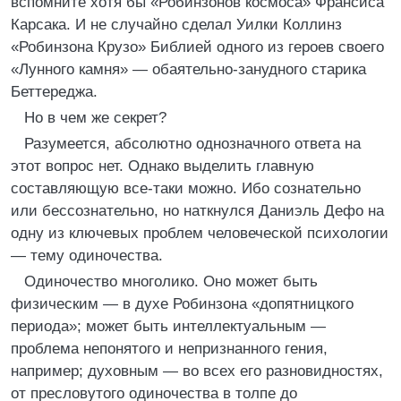
вспомните хотя бы «Робинзонов космоса» Франсиса
Карсака. И не случайно сделал Уилки Коллинз
«Робинзона Крузо» Библией одного из героев своего
«Лунного камня» — обаятельно-занудного старика
Беттереджа.
Но в чем же секрет?
Разумеется, абсолютно однозначного ответа на
этот вопрос нет. Однако выделить главную
составляющую все-таки можно. Ибо сознательно
или бессознательно, но наткнулся Даниэль Дефо на
одну из ключевых проблем человеческой психологии
— тему одиночества.
Одиночество многолико. Оно может быть
физическим — в духе Робинзона «допятницкого
периода»; может быть интеллектуальным —
проблема непонятого и непризнанного гения,
например; духовным — во всех его разновидностях,
от пресловутого одиночества в толпе до