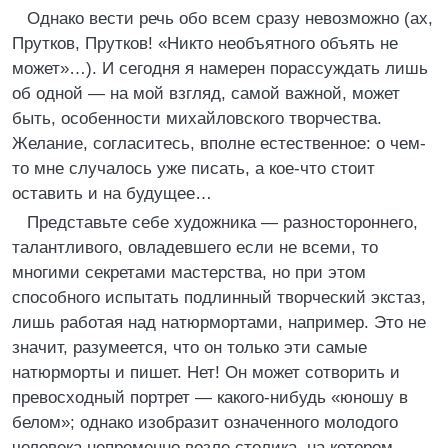
Однако вести речь обо всем сразу невозможно (ах,
Прутков, Прутков! «Никто необъятного объять не
может»…). И сегодня я намерен порассуждать лишь
об одной — на мой взгляд, самой важной, может
быть, особенности михайловского творчества.
Желание, согласитесь, вполне естественное: о чем-
то мне случалось уже писать, а кое-что стоит
оставить и на будущее…
Представьте себе художника — разностороннего,
талантливого, овладевшего если не всеми, то
многими секретами мастерства, но при этом
способного испытать подлинный творческий экстаз,
лишь работая над натюрмортами, например. Это не
значит, разумеется, что он только эти самые
натюрморты и пишет. Нет! Он может сотворить и
превосходный портрет — какого-нибудь «юношу в
белом»; однако изобразит означенного молодого
человека непременно возле столика, на котором