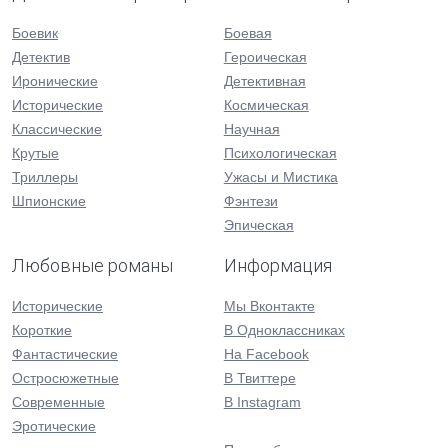
Боевик
Боевая
Детектив
Героическая
Иронические
Детективная
Исторические
Космическая
Классические
Научная
Крутые
Психологическая
Триллеры
Ужасы и Мистика
Шпионские
Фэнтези
Эпическая
Любовные романы
Информация
Исторические
Мы Вконтакте
Короткие
В Одноклассниках
Фантастические
На Facebook
Остросюжетные
В Твиттере
Современные
В Instagram
Эротические