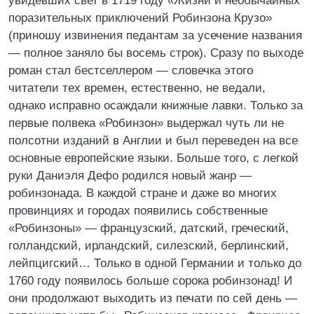
увидевших свет в 1719 году «Жизни и необычайных
поразительных приключений Робинзона Крузо»
(приношу извинения педантам за усечение названия
— полное заняло бы восемь строк). Сразу по выходе
роман стал бестселлером — словечка этого
читатели тех времен, естественно, не ведали,
однако исправно осаждали книжные лавки. Только за
первые полвека «Робинзон» выдержал чуть ли не
полсотни изданий в Англии и был переведен на все
основные европейские языки. Больше того, с легкой
руки Даниэля Дефо родился новый жанр —
робинзонада. В каждой стране и даже во многих
провинциях и городах появились собственные
«Робинзоны» — французский, датский, греческий,
голландский, ирландский, силезский, берлинский,
лейпцигский… Только в одной Германии и только до
1760 году появилось больше сорока робинзонад! И
они продолжают выходить из печати по сей день —