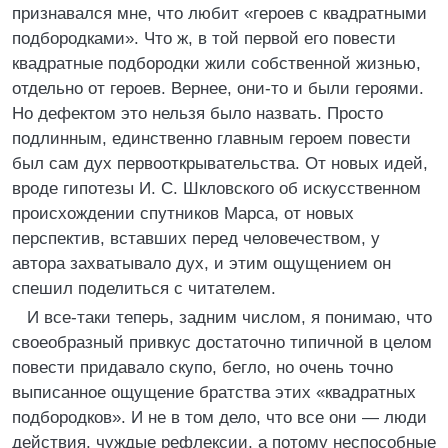
признавался мне, что любит «героев с квадратными
подбородками». Что ж, в той первой его повести
квадратные подбородки жили собственной жизнью,
отдельно от героев. Вернее, они-то и были героями.
Но дефектом это нельзя было назвать. Просто
подлинным, единственно главным героем повести
был сам дух первооткрывательства. От новых идей,
вроде гипотезы И. С. Шкловского об искусственном
происхождении спутников Марса, от новых
перспектив, вставших перед человечеством, у
автора захватывало дух, и этим ощущением он
спешил поделиться с читателем.
И все-таки теперь, задним числом, я понимаю, что
своеобразный привкус достаточно типичной в целом
повести придавало скупо, бегло, но очень точно
выписанное ощущение братства этих «квадратных
подбородков». И не в том дело, что все они — люди
действия, чуждые рефлексии, а потому неспособные