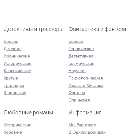
Детективы и триллеры
Фантастика и фэнтези
Боевик
Боевая
Детектив
Героическая
Иронические
Детективная
Исторические
Космическая
Классические
Научная
Крутые
Психологическая
Триллеры
Ужасы и Мистика
Шпионские
Фэнтези
Эпическая
Любовные романы
Информация
Исторические
Мы Вконтакте
Короткие
В Одноклассниках