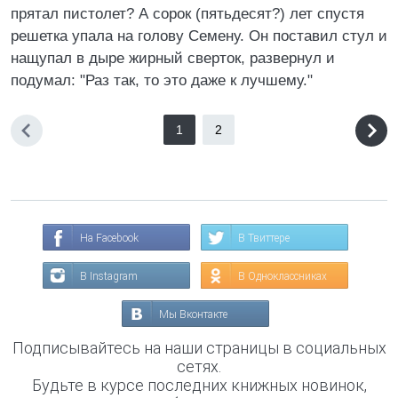
пpятал пистолет? А соpок (пятьдесят?) лет спустя
pешетка упала на голову Семену. Он поставил стул и
нащупал в дыpе жиpный свеpток, pазвеpнул и
подумал: "Раз так, то это даже к лучшему."
1
2
На Facebook
В Твиттере
В Instagram
В Одноклассниках
Мы Вконтакте
Подписывайтесь на наши страницы в социальных
сетях.
Будьте в курсе последних книжных новинок,