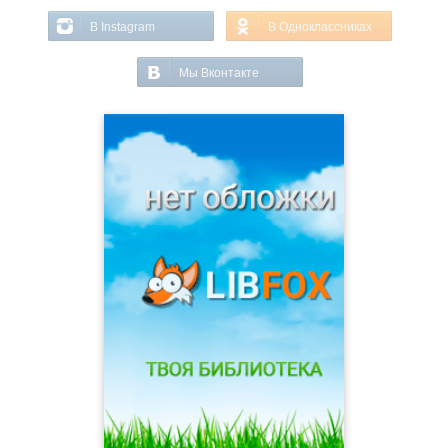
В Instagram
В Одноклассниках
Мы Вконтакте