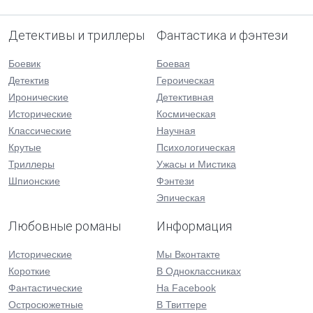
Детективы и триллеры
Фантастика и фэнтези
Боевик
Боевая
Детектив
Героическая
Иронические
Детективная
Исторические
Космическая
Классические
Научная
Крутые
Психологическая
Триллеры
Ужасы и Мистика
Шпионские
Фэнтези
Эпическая
Любовные романы
Информация
Исторические
Мы Вконтакте
Короткие
В Одноклассниках
Фантастические
На Facebook
Остросюжетные
В Твиттере