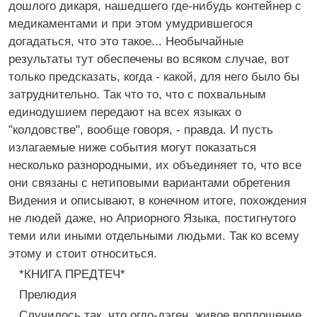
дошлого дикаря, нашедшего где-нибудь контейнер с
медикаментами и при этом умудрившегося
догадаться, что это такое... Необычайные
результаты тут обеспечены во всяком случае, вот
только предсказать, когда - какой, для него было бы
затруднительно. Так что то, что с похвальным
единодушием передают на всех языках о
"колдовстве", вообще говоря, - правда. И пусть
излагаемые ниже события могут показаться
несколько разнородными, их объединяет то, что все
они связаны с нетиповыми вариантами обретения
Видения и описывают, в конечном итоге, похождения
не людей даже, но Априорного Языка, постигнутого
теми или иными отдельными людьми. Так ко всему
этому и стоит относиться.
*КНИГА ПРЕДТЕЧ*
Прелюдия
Случилось так, что огдо-дэген, живое воплощение