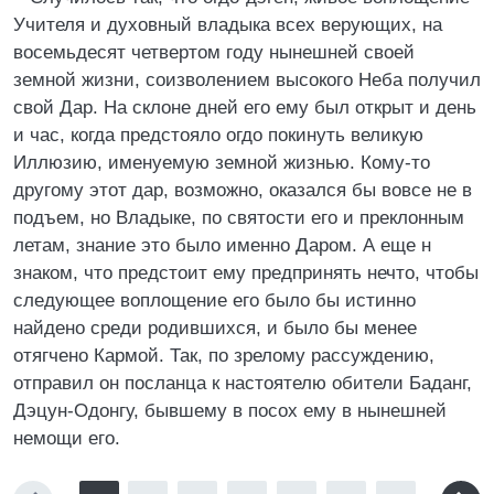
Учителя и духовный владыка всех верующих, на
восемьдесят четвертом году нынешней своей
земной жизни, соизволением высокого Неба получил
свой Дар. На склоне дней его ему был открыт и день
и час, когда предстояло огдо покинуть великую
Иллюзию, именуемую земной жизнью. Кому-то
другому этот дар, возможно, оказался бы вовсе не в
подъем, но Владыке, по святости его и преклонным
летам, знание это было именно Даром. А еще н
знаком, что предстоит ему предпринять нечто, чтобы
следующее воплощение его было бы истинно
найдено среди родившихся, и было бы менее
отягчено Кармой. Так, по зрелому рассуждению,
отправил он посланца к настоятелю обители Баданг,
Дэцун-Одонгу, бывшему в посох ему в нынешней
немощи его.