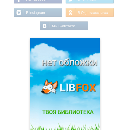
В Instagram
В Одноклассниках
Мы Вконтакте