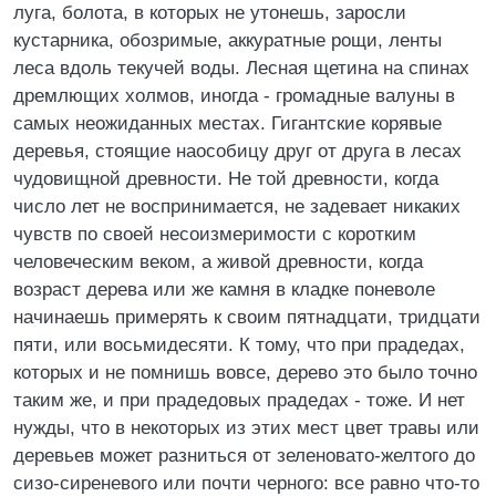
луга, болота, в которых не утонешь, заросли
кустарника, обозримые, аккуратные рощи, ленты
леса вдоль текучей воды. Лесная щетина на спинах
дремлющих холмов, иногда - громадные валуны в
самых неожиданных местах. Гигантские корявые
деревья, стоящие наособицу друг от друга в лесах
чудовищной древности. Не той древности, когда
число лет не воспринимается, не задевает никаких
чувств по своей несоизмеримости с коротким
человеческим веком, а живой древности, когда
возраст дерева или же камня в кладке поневоле
начинаешь примерять к своим пятнадцати, тридцати
пяти, или восьмидесяти. К тому, что при прадедах,
которых и не помнишь вовсе, дерево это было точно
таким же, и при прадедовых прадедах - тоже. И нет
нужды, что в некоторых из этих мест цвет травы или
деревьев может разниться от зеленовато-желтого до
сизо-сиреневого или почти черного: все равно что-то