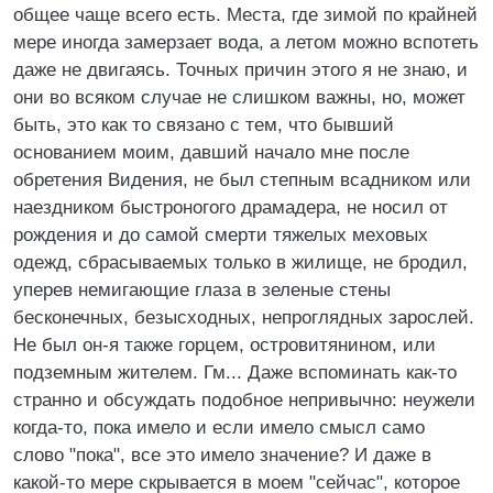
общее чаще всего есть. Места, где зимой по крайней
мере иногда замерзает вода, а летом можно вспотеть
даже не двигаясь. Точных причин этого я не знаю, и
они во всяком случае не слишком важны, но, может
быть, это как то связано с тем, что бывший
основанием моим, давший начало мне после
обретения Видения, не был степным всадником или
наездником быстроногого драмадера, не носил от
рождения и до самой смерти тяжелых меховых
одежд, сбрасываемых только в жилище, не бродил,
уперев немигающие глаза в зеленые стены
бесконечных, безысходных, непроглядных зарослей.
Не был он-я также горцем, островитянином, или
подземным жителем. Гм... Даже вспоминать как-то
странно и обсуждать подобное непривычно: неужели
когда-то, пока имело и если имело смысл само
слово "пока", все это имело значение? И даже в
какой-то мере скрывается в моем "сейчас", которое