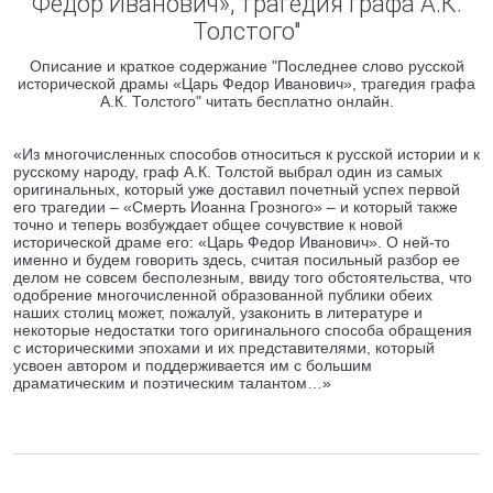
Федор Иванович», трагедия графа А.К.
Толстого"
Описание и краткое содержание "Последнее слово русской
исторической драмы «Царь Федор Иванович», трагедия графа
А.К. Толстого" читать бесплатно онлайн.
«Из многочисленных способов относиться к русской истории и к
русскому народу, граф А.К. Толстой выбрал один из самых
оригинальных, который уже доставил почетный успех первой
его трагедии – «Смерть Иоанна Грозного» – и который также
точно и теперь возбуждает общее сочувствие к новой
исторической драме его: «Царь Федор Иванович». О ней-то
именно и будем говорить здесь, считая посильный разбор ее
делом не совсем бесполезным, ввиду того обстоятельства, что
одобрение многочисленной образованной публики обеих
наших столиц может, пожалуй, узаконить в литературе и
некоторые недостатки того оригинального способа обращения
с историческими эпохами и их представителями, который
усвоен автором и поддерживается им с большим
драматическим и поэтическим талантом…»