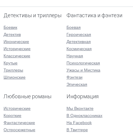
Детективы и триллеры
Фантастика и фэнтези
Боевик
Боевая
Детектив
Героическая
Иронические
Детективная
Исторические
Космическая
Классические
Научная
Крутые
Психологическая
Триллеры
Ужасы и Мистика
Шпионские
Фэнтези
Эпическая
Любовные романы
Информация
Исторические
Мы Вконтакте
Короткие
В Одноклассниках
Фантастические
На Facebook
Остросюжетные
В Твиттере