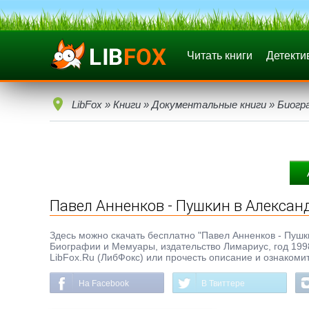
Читать книги
Детекти
LibFox
»
Книги
»
Документальные книги
»
Биогр
Павел Анненков - Пушкин в Алексан
Здесь можно скачать бесплатно "Павел Анненков - Пушкин
Биографии и Мемуары, издательство Лимариус, год 1998
LibFox.Ru (ЛибФокс) или прочесть описание и ознакомит
На Facebook
В Твиттере