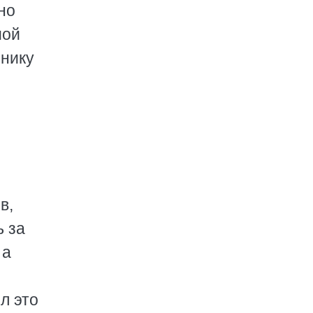
но
мой
ннику
в,
 за
 а
л это