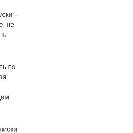
уски –
е, не
нь
ть по
ая
дем
писки