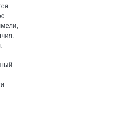
тся
ос
имели,
ычия,
:
ьный
ти