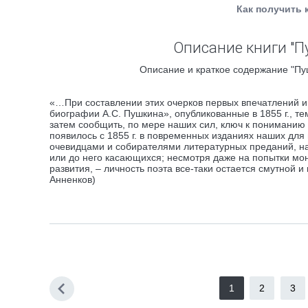
Как получить 
Описание книги "П
Описание и краткое содержание "Пуш
«…При составлении этих очерков первых впечатлений 
биографии А.С. Пушкина», опубликованные в 1855 г., те
затем сообщить, по мере наших сил, ключ к пониманию х
появилось с 1855 г. в повременных изданиях наших для
очевидцами и собирателями литературных преданий, на 
или до него касающихся; несмотря даже на попытки м
развития, – личность поэта все-таки остается смутной 
Анненков)
1
2
3