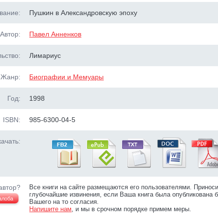
вание:
Пушкин в Александровскую эпоху
Автор:
Павел Анненков
ьство:
Лимариус
Жанр:
Биографии и Мемуары
Год:
1998
ISBN:
985-6300-04-5
ачать:
автор?
Все книги на сайте размещаются его пользователями. Принос
глубочайшие извинения, если Ваша книга была опубликована б
алоба
Вашего на то согласия.
Напишите нам
, и мы в срочном порядке примем меры.