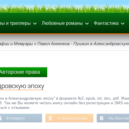
вы и триллеры
Любовные романы
Фантастика
афии и Мемуары
» Павел Анненков - Пушкин в Александровскую
Авторские права
дровскую эпоху
 в Александровскую эпоху" в формате fb2, epub, txt, doc, pdf. Жан
. Так же Вы можете читать книгу онлайн без регистрации и SMS на
ься с отзывами.
В Instagram
В Одноклассниках
Мы Вконтак