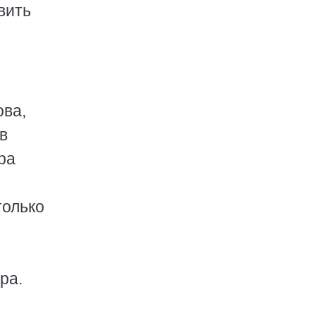
вить
ова,
в
ра
только
ра.