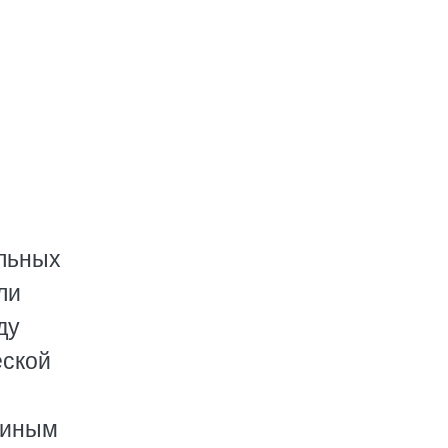
ельных
ли
ду
еской
киным