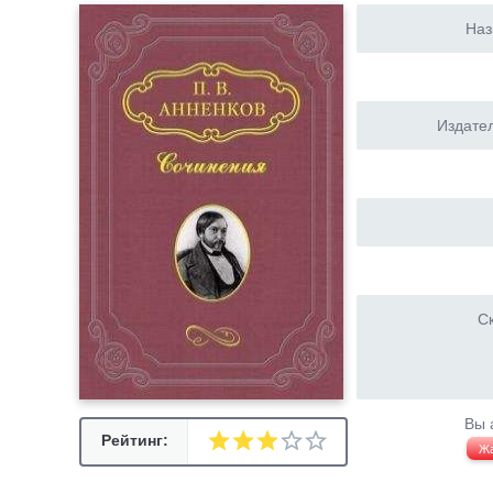
Наз
Издател
Ск
Вы 
Рейтинг:
Ж