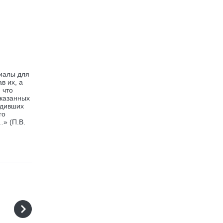
иалы для
в их, а
 что
сказанных
одивших
го
…» (П.В.