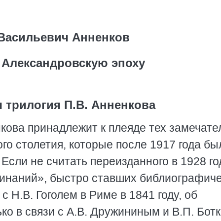
Васильевич Анненков
 Александровскую эпоху
 трилогия П.В. Анненкова
кова принадлежит к плеяде тех замечат
го столетия, которые после 1917 года бы
Если не считать переизданного в 1928 го
минаний», быстро ставших библиографич
с Н.В. Гоголем в Риме в 1841 году, об
ко в связи с А.В. Дружининым и В.П. Бот