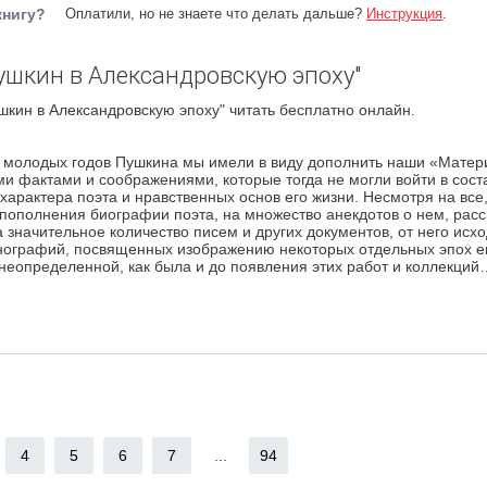
книгу?
Оплатили, но не знаете что делать дальше?
Инструкция
.
ушкин в Александровскую эпоху"
кин в Александровскую эпоху" читать бесплатно онлайн.
и молодых годов Пушкина мы имели в виду дополнить наши «Матер
ми фактами и соображениями, которые тогда не могли войти в соста
арактера поэта и нравственных основ его жизни. Несмотря на все,
 пополнения биографии поэта, на множество анекдотов о нем, рас
значительное количество писем и других документов, от него исх
онографий, посвященных изображению некоторых отдельных эпох е
и неопределенной, как была и до появления этих работ и коллекций
4
5
6
7
...
94