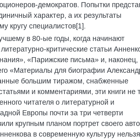
люционеров-демократов. Попытки предста
диничный характер, а их результаты
му кругу специалистов[1].
учшему в 80-ые годы, когда начинают
 литературно-критические статьи Анненк
нания», «Парижские письма» и, наконец, 
 его «Материалы для биографии Александ
анные большим тиражом, снабженные
татьями и комментариями, эти книги не 
нного читателя о литературной и
адной Европы почти за три четверти
вили крупным планом портрет своего авто
Анненкова в современную культуру нельзя