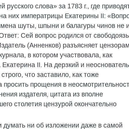
русского слова» за 1783 г., где приводя
на них императрицы Екатерины II: «Вопр
емена шуты, шпыни и балагуры чинов не 
Ответ: Сей вопрос родился от свободояз
Издатель (Анненков) разъясняет цензорам
журнала, в котором участвовала, как
Екатерина II. На дерзкий и неосновател
строго, что заставило, как тоже
а просить прощения в неосмотрительнос
нения издателя, цитата из вполне
его столетия цензурой окончательно
и думать ни об изложении даже в самой