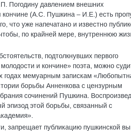
М.П. Погодину давлением внешних
 кончине (А.С. Пушкина – И.Е.) есть проп
го, что уже напечатано и известно публик
, чтобы, по крайней мере, внутреннюю жиз
бстоятельств, подтолкнувших первого
молодости и кончине» поэта, можно суди
х годах мемуарным запискам «Любопытн
стории борьбы Анненкова с цензурным
собрания сочинений Пушкина. Воспроизве
ый эпизод этой борьбы, связанный с
академия».
ти, запрещает публикацию пушкинской вы