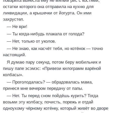
повариха вынесла ему не мягкий рис с костями,
остатки которого она отправила на кухню для
ликвидации, а крышечки от йогурта. Он ими
захрустел.
— Не ври!
— Ты когда-нибудь плакала от голода?
— Нет, только от уколов.
— Не знаю, как насчёт тебя, но котёнок — точно
настоящий.
Я думаю пару секунд, потом беру мобильник и
пишу папе эсэмэс: «Привези килограмм варёной
колбасы».
— Проголодалась? — обрадовалась мама,
принеся мне вечером передачу от папы.
— Нет. Ты перед сном пойдёшь курить? Тогда
возьми эту колбасу, почисть, порежь и отдай
одноухому чёрному котёнку, который живёт во дворе