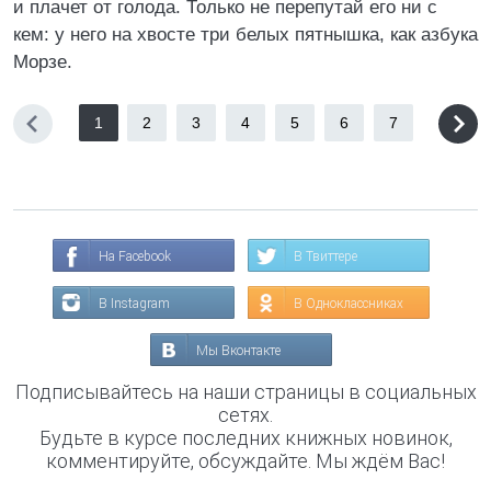
и плачет от голода. Только не перепутай его ни с
кем: у него на хвосте три белых пятнышка, как азбука
Морзе.
1
2
3
4
5
6
7
На Facebook
В Твиттере
В Instagram
В Одноклассниках
Мы Вконтакте
Подписывайтесь на наши страницы в социальных
сетях.
Будьте в курсе последних книжных новинок,
комментируйте, обсуждайте. Мы ждём Вас!