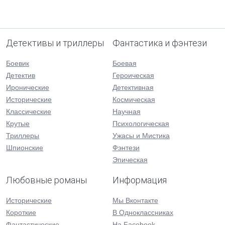
Детективы и триллеры
Фантастика и фэнтези
Боевик
Боевая
Детектив
Героическая
Иронические
Детективная
Исторические
Космическая
Классические
Научная
Крутые
Психологическая
Триллеры
Ужасы и Мистика
Шпионские
Фэнтези
Эпическая
Любовные романы
Информация
Исторические
Мы Вконтакте
Короткие
В Одноклассниках
Фантастические
На Facebook