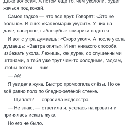
Даже волосам. А потом ещё то, чем укололи, будет
жечься под кожей.
Самое гадкое — что все врут. Говорят: «Это не
больно». И ещё: «Как комарик укусит». У них на
даче, наверное, саблезубые комарики водятся.
И вот с утра думаешь: «Скоро укол». А после укола
думаешь: «Завтра опять». И нет никакого способа
избежать укола. Лежишь, как дурак, со спущенными
штанами, а тебя уже трут чем-то холодным, гадким,
чтобы потом — чик!
— Ай!
Я увидела жука. Быстро проморгала слёзы. Но он
всё равно полз по бледно-зелёной стенке.
— Щиплет? — спросила медсестра.
— Не знаю, — ответила я, уселась на кровати и
принялась искать жука.
Но его не было.