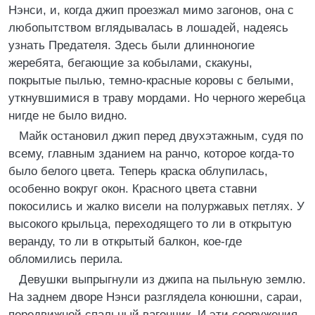
Нэнси, и, когда джип проезжал мимо загонов, она с
любопытством вглядывалась в лошадей, надеясь
узнать Предателя. Здесь были длинноногие
жеребята, бегающие за кобылами, скакуны,
покрытые пылью, темно-красные коровы с белыми,
уткнувшимися в траву мордами. Но черного жеребца
нигде не было видно.
Майк остановил джип перед двухэтажным, судя по
всему, главным зданием на ранчо, которое когда-то
было белого цвета. Теперь краска облупилась,
особенно вокруг окон. Красного цвета ставни
покосились и жалко висели на полуржавых петлях. У
высокого крыльца, переходящего то ли в открытую
веранду, то ли в открытый балкон, кое-где
обломились перила.
Девушки выпрыгнули из джипа на пыльную землю.
На заднем дворе Нэнси разглядела конюшни, сараи,
передвижной спальный вагончик. И эти сооружения