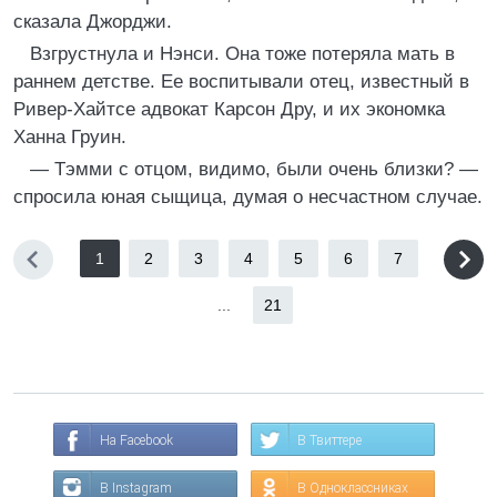
сказала Джорджи.
Взгрустнула и Нэнси. Она тоже потеряла мать в
раннем детстве. Ее воспитывали отец, известный в
Ривер-Хайтсе адвокат Карсон Дру, и их экономка
Ханна Груин.
— Тэмми с отцом, видимо, были очень близки? —
спросила юная сыщица, думая о несчастном случае.
1
2
3
4
5
6
7
...
21
На Facebook
В Твиттере
В Instagram
В Одноклассниках