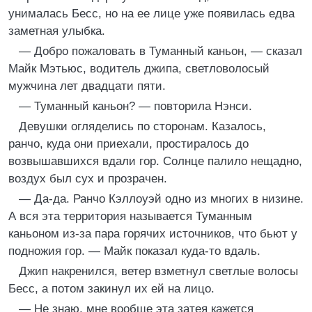
унималась Бесс, но на ее лице уже появилась едва
заметная улыбка.
— Добро пожаловать в Туманный каньон, — сказал
Майк Мэтьюс, водитель джипа, светловолосый
мужчина лет двадцати пяти.
— Туманный каньон? — повторила Нэнси.
Девушки огляделись по сторонам. Казалось,
ранчо, куда они приехали, простиралось до
возвышавшихся вдали гор. Солнце палило нещадно,
воздух был сух и прозрачен.
— Да-да. Ранчо Кэллоуэй одно из многих в низине.
А вся эта территория называется Туманным
каньоном из-за пара горячих источников, что бьют у
подножия гор. — Майк показал куда-то вдаль.
Джип накренился, ветер взметнул светлые волосы
Бесс, а потом закинул их ей на лицо.
— Не знаю, мне вообще эта затея кажется