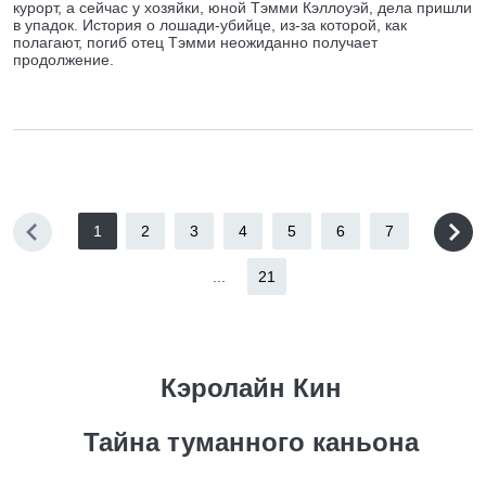
курорт, а сейчас у хозяйки, юной Тэмми Кэллоуэй, дела пришли
в упадок. История о лошади-убийце, из-за которой, как
полагают, погиб отец Тэмми неожиданно получает
продолжение.
1
2
3
4
5
6
7
...
21
Кэролайн Кин
Тайна туманного каньона