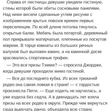
Справа от лестницы девушки увидели гостиную,
стены которой были обиты сосновыми панелями.
Над ними висели сделанные углем рисунки с
изображением крытых повозок времен первых
переселенцев. По всей длине потолка тянулись
открытые балки. Мебель была потертой, деревянный
пол прикрывали матерчатые, плетенные из лоскутов
коврики. В торце комнаты из больших речных
валунов был выложен камин, а на каминной доске
красовались спортивные трофеи.
— Это все призы Тэмми? — спросила Джорджи,
когда девушки проходили мимо гостиной.
— Все до последнего кубка. Из всех трюкачей
родео она самая ловкая в стране! — с гордостью
произнесла Пегги. — Еще ходить не научилась, а
уже ездила без седла. А в двенадцать лет взяла
призы на всех родео в округе. Прежде чем вернуться
сюда выручать ранчо, объездила всю страну.