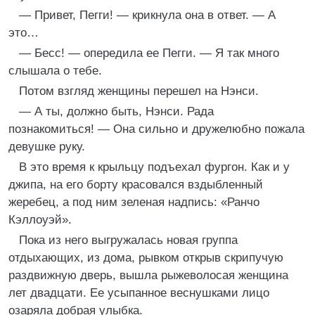
— Привет, Пегги! — крикнула она в ответ. — А
это…
— Бесс! — опередила ее Пегги. — Я так много
слышала о тебе.
Потом взгляд женщины перешел на Нэнси.
— А ты, должно быть, Нэнси. Рада
познакомиться! — Она сильно и дружелюбно пожала
девушке руку.
В это время к крыльцу подъехал фургон. Как и у
джипа, на его борту красовался вздыбленный
жеребец, а под ним зеленая надпись: «Ранчо
Кэллоуэй».
Пока из него выгружалась новая группа
отдыхающих, из дома, рывком открыв скрипучую
раздвижную дверь, вышла рыжеволосая женщина
лет двадцати. Ее усыпанное веснушками лицо
озаряла добрая улыбка.