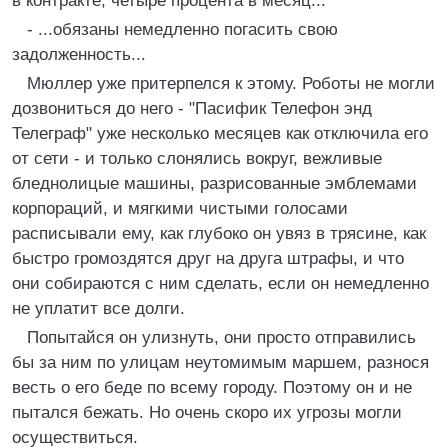
в контракте, четыре процента в месяц...
- ...обязаны немедленно погасить свою
задолженность...
Мюллер уже притерпелся к этому. Роботы не могли
дозвониться до него - "Пасифик Телефон энд
Телеграф" уже несколько месяцев как отключила его
от сети - и только слонялись вокруг, вежливые
бледнолицые машины, разрисованные эмблемами
корпораций, и мягкими чистыми голосами
расписывали ему, как глубоко он увяз в трясине, как
быстро громоздятся друг на друга штрафы, и что
они собираются с ним сделать, если он немедленно
не уплатит все долги.
Попытайся он улизнуть, они просто отправились
бы за ним по улицам неутомимым маршем, разнося
весть о его беде по всему городу. Поэтому он и не
пытался бежать. Но очень скоро их угрозы могли
осуществиться.