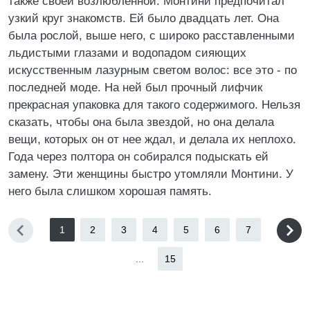
также своей возлюбленной. Монтини предпочитал
узкий круг знакомств. Ей было двадцать лет. Она
была рослой, выше него, с широко расставленными
льдистыми глазами и водопадом сияющих
искусственным лазурным светом волос: все это - по
последней моде. На ней был прочный лифчик
прекрасная упаковка для такого содержимого. Нельзя
сказать, чтобы она была звездой, но она делала
вещи, которых он от нее ждал, и делала их неплохо.
Года через полтора он собирался подыскать ей
замену. Эти женщины быстро утомляли Монтини. У
него была слишком хорошая память.
1
2
3
4
5
6
7
...
15