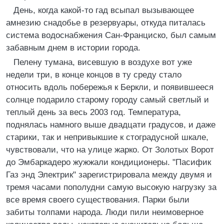
День, когда какой-то гад всыпал вызывающее
амнезию снадобье в резервуары, откуда питалась
система водоснабжения Сан-Франциско, был самым
забавным днем в истории города.
Пелену тумана, висевшую в воздухе вот уже
недели три, в конце концов в ту среду стало
относить вдоль побережья к Беркли, и появившееся
солнце подарило старому городу самый светлый и
теплый день за весь 2003 год. Температура,
поднялась намного выше двадцати градусов, и даже
старики, так и непривыкшие к стоградусной шкале,
чувствовали, что на улице жарко. От Золотых Ворот
до Эмбаркадеро жужжали кондиционеры. "Пасифик
Газ энд Электрик" зарегистрировала между двумя и
тремя часами пополудни самую высокую нагрузку за
все время своего существования. Парки были
забиты толпами народа. Люди пили неимоверное