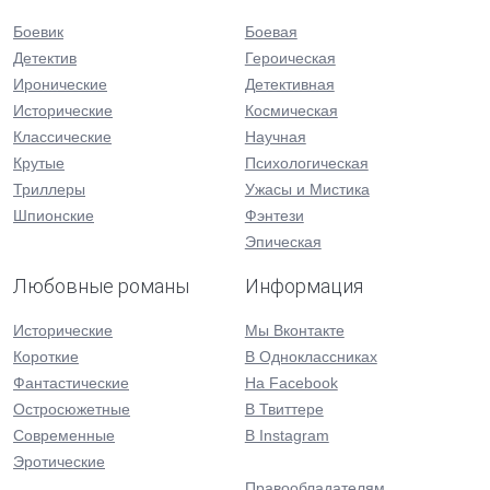
Боевик
Боевая
Детектив
Героическая
Иронические
Детективная
Исторические
Космическая
Классические
Научная
Крутые
Психологическая
Триллеры
Ужасы и Мистика
Шпионские
Фэнтези
Эпическая
Любовные романы
Информация
Исторические
Мы Вконтакте
Короткие
В Одноклассниках
Фантастические
На Facebook
Остросюжетные
В Твиттере
Современные
В Instagram
Эротические
Правообладателям