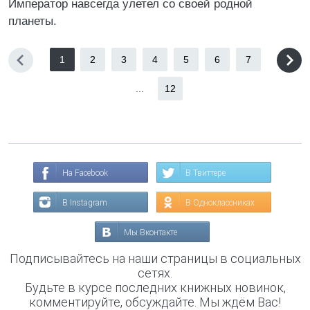
Император навсегда улетел со своей родной
планеты.
1
2
3
4
5
6
7
...
12
На Facebook
В Твиттере
В Instagram
В Одноклассниках
Мы Вконтакте
Подписывайтесь на наши страницы в социальных
сетях.
Будьте в курсе последних книжных новинок,
комментируйте, обсуждайте. Мы ждём Вас!