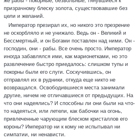
же рабы - покорные, безвольные, тянувшиеся к
призрачному блеску золота, существовавшие без
цели и желаний.
Император презирал их, но никого это презрение
не оскорбляло и не унижало. Ведь он - Великий и
Бессмертный, и он Богами поставлен над ними. Он -
господин, они - рабы. Все очень просто. Император
иногда забавлялся ими, как марионетками, но это
развлечение быстро приедалось: слишком тупы и
покорны были его слуги. Соскучившись, он
отправлял их в рудники, откуда еще никто не
возвращался. Освободившиеся места занимали
другие, ничем не отличавшиеся от предыдущих. На
что они надеялись? И способны ли они были на что-
то надеяться, или летели, как бабочки на огонь,
привлеченные чарующим блеском кристаллов его
короны? Император ни к кому не испытывал ни
симпатии, ни ненависти.