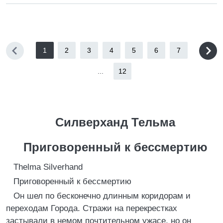
1
2
3
4
5
6
7
...
12
Силверханд Тельма
Приговоренный к бессмертию
Thelma Silverhand
Приговоренный к бессмертию
Он шел по бесконечно длинным коридорам и
переходам Города. Стражи на перекрестках
застывали в немом почтительном ужасе, но он