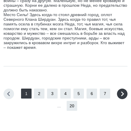
войны – сразу на другую. Маленькую, но не менее кровавую и
страшную. Корни ее далеко в прошлом Неда, но предательство
должно быть наказано.
Место Силы! Здесь когда-то стоял древний город, оплот
Северного Клана Ширдуан. Здесь когда-то правил тот, чья
память осела в глубинах мозга Неда, тот, чья магия, чья сила
помогли ему стать тем, кем он стал. Магия, боевые искусства,
коварство и мужество – все смешалось в борьбе за власть над
городом. Ширдуан, городские преступники, арды – все
закружились в кровавом вихре интриг и разборок. Кто выживет
– покажет время.
1
2
3
4
5
6
7
...
20