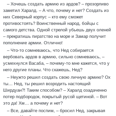
– Хочешь создать армию из ардов? – прозорливо
заметил Харалд. – А что, почему и нет? Создать из
них Северный корпус – кто ему сможет
противостоять? Воинственный народ, бойцы с
самого детства. Одной стрелой убьешь двух оленей
– прекратишь пиратство на море и Замар получит
пополнение армии. Отлично!
– Что-то сомневаюсь, что Нед собирается
вербовать ардов в армию, сильно сомневаюсь, –
усмехнулся Васаба, – почему-то мне кажется, что у
него другие планы. Что скажешь, Нед?
– Неужто решил создать свою личную армию? Ох
ты… Нед, ты решил возродить настоящий
Ширдуан?! Таким способом? – Харалд озадаченно
потер подбородок, покрытый русой щетиной. – Вот
это да! Хм… а почему и нет?
– Все, давайте поспим, – бросил Нед, закрывая