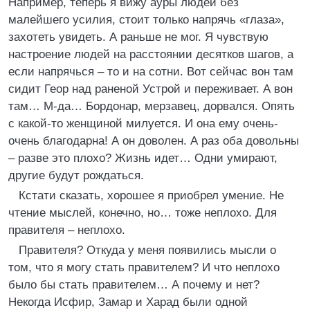
Например, теперь я вижу ауры людей без
малейшего усилия, стоит только напрячь «глаза»,
захотеть увидеть. А раньше не мог. Я чувствую
настроение людей на расстоянии десятков шагов, а
если напрячься – то и на сотни. Вот сейчас вон там
сидит Геор над раненой Устрой и переживает. А вон
там… М-да… Бордонар, мерзавец, дорвался. Опять
с какой-то женщиной милуется. И она ему очень-
очень благодарна! А он доволен. А раз оба довольны
– разве это плохо? Жизнь идет… Одни умирают,
другие будут рождаться.
Кстати сказать, хорошее я приобрел умение. Не
чтение мыслей, конечно, но… тоже неплохо. Для
правителя – неплохо.
Правителя? Откуда у меня появились мысли о
том, что я могу стать правителем? И что неплохо
было бы стать правителем… А почему и нет?
Некогда Исфир, Замар и Харад были одной