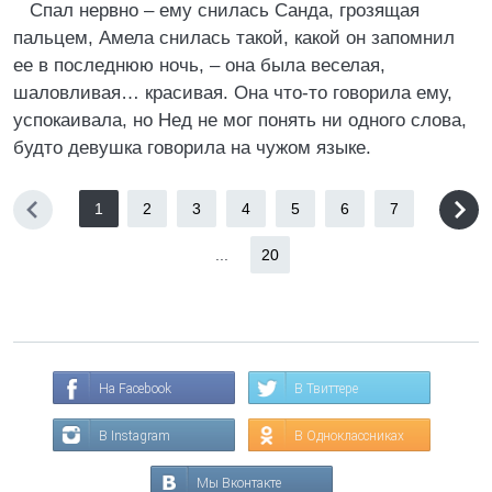
Спал нервно – ему снилась Санда, грозящая
пальцем, Амела снилась такой, какой он запомнил
ее в последнюю ночь, – она была веселая,
шаловливая… красивая. Она что-то говорила ему,
успокаивала, но Нед не мог понять ни одного слова,
будто девушка говорила на чужом языке.
1
2
3
4
5
6
7
...
20
На Facebook
В Твиттере
В Instagram
В Одноклассниках
Мы Вконтакте