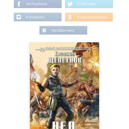
На Facebook
В Твиттере
В Instagram
В Одноклассниках
Мы Вконтакте