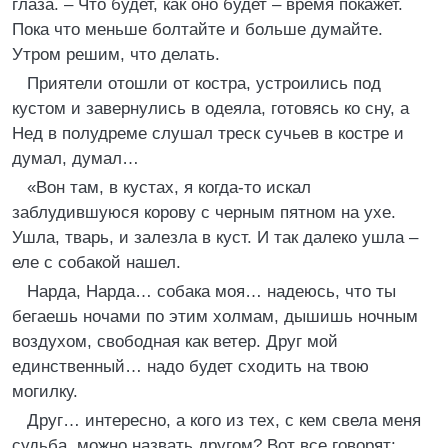
глаза. – Что будет, как оно будет – время покажет.
Пока что меньше болтайте и больше думайте.
Утром решим, что делать.
Приятели отошли от костра, устроились под
кустом и завернулись в одеяла, готовясь ко сну, а
Нед в полудреме слушал треск сучьев в костре и
думал, думал…
«Вон там, в кустах, я когда-то искал
заблудившуюся корову с черным пятном на ухе.
Ушла, тварь, и залезла в куст. И так далеко ушла –
еле с собакой нашел.
Нарда, Нарда… собака моя… надеюсь, что ты
бегаешь ночами по этим холмам, дышишь ночным
воздухом, свободная как ветер. Друг мой
единственный… надо будет сходить на твою
могилку.
Друг… интересно, а кого из тех, с кем свела меня
судьба, можно назвать другом? Вот все говорят: