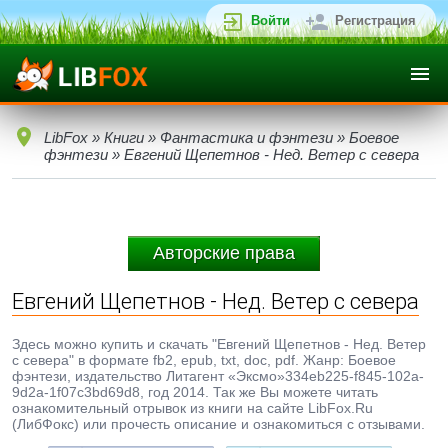
Войти
Регистрация
LibFox
»
Книги
»
Фантастика и фэнтези
»
Боевое
фэнтези
» Евгений Щепетнов - Нед. Ветер с севера
Авторские права
Евгений Щепетнов - Нед. Ветер с севера
Здесь можно купить и скачать "Евгений Щепетнов - Нед. Ветер
с севера" в формате fb2, epub, txt, doc, pdf. Жанр: Боевое
фэнтези, издательство Литагент «Эксмо»334eb225-f845-102a-
9d2a-1f07c3bd69d8, год 2014. Так же Вы можете читать
ознакомительный отрывок из книги на сайте LibFox.Ru
(ЛибФокс) или прочесть описание и ознакомиться с отзывами.