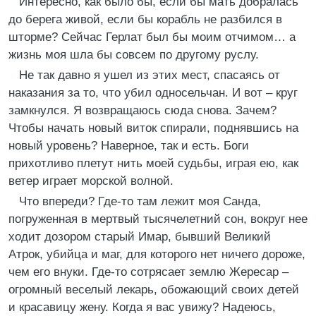
Интересно, как было бы, если бы мать добралась
до берега живой, если бы корабль не разбился в
шторме? Сейчас Герлат был бы моим отчимом… а
жизнь моя шла бы совсем по другому руслу.
Не так давно я ушел из этих мест, спасаясь от
наказания за то, что убил односельчан. И вот – круг
замкнулся. Я возвращаюсь сюда снова. Зачем?
Чтобы начать новый виток спирали, поднявшись на
новый уровень? Наверное, так и есть. Боги
прихотливо плетут нить моей судьбы, играя ею, как
ветер играет морской волной.
Что впереди? Где-то там лежит моя Санда,
погруженная в мертвый тысячелетний сон, вокруг нее
ходит дозором старый Имар, бывший Великий
Атрок, убийца и маг, для которого нет ничего дороже,
чем его внуки. Где-то сотрясает землю Жересар –
огромный веселый лекарь, обожающий своих детей
и красавицу жену. Когда я вас увижу? Надеюсь,