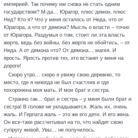
империей. Так почему им снова не стать одним
государством? М-да… Юрагор, плюс демон, плюс
Нед? Кто я? Что у меня осталось от Неда, что от
Юрагора, а что от демона? Мысль о власти – точно
от Юрагора. Раздумья о том, стоит ли эта власть
жертв, ведь без войны, без жертв не обойтись, – от
Неда. А от демона что? От демона… магия. И
ярость. Ярость против тех, кто встанет у меня на
дороге!
Скоро утро… скоро я увижу свою деревню, то
место, где я никогда не был счастлив и где
похоронена моя мать. И мои брат и сестра.
Странно так… брат и сестра – у меня были брат и
сестра! В голове не укладывается. Жаль их, очень
жаль. И Герлата жаль – это же его дети. И его жена.
Он все-таки рассчитывал на то, что найдет свою
супругу живой. Увы… не получилось.