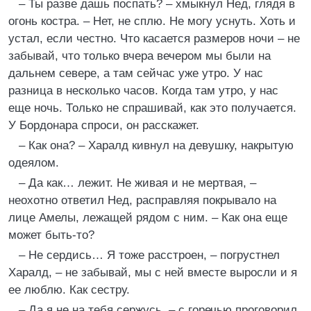
– Ты разве дашь поспать? – хмыкнул Нед, глядя в
огонь костра. – Нет, не сплю. Не могу уснуть. Хоть и
устал, если честно. Что касается размеров ночи – не
забывай, что только вчера вечером мы были на
дальнем севере, а там сейчас уже утро. У нас
разница в несколько часов. Когда там утро, у нас
еще ночь. Только не спрашивай, как это получается.
У Бордонара спроси, он расскажет.
– Как она? – Харалд кивнул на девушку, накрытую
одеялом.
– Да как… лежит. Не живая и не мертвая, –
неохотно ответил Нед, расправляя покрывало на
лице Амелы, лежащей рядом с ним. – Как она еще
может быть-то?
– Не сердись… Я тоже расстроен, – погрустнел
Харалд, – не забывай, мы с ней вместе выросли и я
ее люблю. Как сестру.
– Да я не на тебя сержусь, – с горечью проговорил