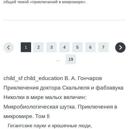
общей темой «приключений в микромире».
1
2
3
4
5
6
7
...
19
child_sf child_education В. А. Гончаров
Приключения доктора Скальпеля и фабзавука
Николки в мире малых величин:
Микробиологическая шутка. Приключения в
микромире. Том II
Гигантские пауки и крошечные люди,