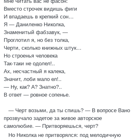
Мне читать вас не фасон:
Вместо строчек видишь фиги
И впадаешь в крепкий сон…
Я — Даниленко Николка,
Знаменитый фабзавук, —
Проглотил я, но без толка,
Черти, сколько книжных штук…
Но строенья человека
Так-таки не одолел!..
Ах, несчастный я калека,
Значит, лоби мало ел!..
— Ну, как? А? Знатно?..
В ответ — ровное сопенье.
— Черт возьми, да ты спишь? — В вопросе Вано
прозвучало задетое за живое авторское
самолюбие. — Притворяешься, черт?
Но Николка не притворялся: под мелодичную