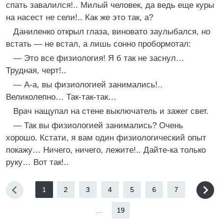
спать завалился!.. Милый человек, да ведь еще куры
на насест не сели!.. Как же это так, а?
Даниленко открыл глаза, виновато заулыбался, но
встать — не встал, а лишь сонно пробормотал:
— Это все физиология! Я б так не заснул…
Трудная, черт!..
— A-а, вы физиологией занимались!..
Великолепно… Так-так-так…
Врач нащупал на стене выключатель и зажег свет.
— Так вы физиологией занимались? Очень
хорошо. Кстати, я вам один физиологический опыт
покажу… Ничего, ничего, лежите!.. Дайте-ка только
руку… Вот так!..
1
2
3
4
5
6
7
...
19