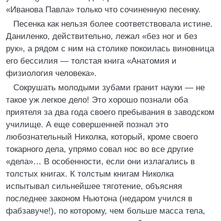
«Иванова Павла» только что сочиненную песенку.
Песенка как нельзя более соответствовала истине.
Даниленко, действительно, лежал «без ног и без
рук», а рядом с ним на столике покоилась виновница
его бессилия — толстая книга «Анатомия и
физиология человека».
Сокрушать молодыми зубами гранит науки — не
такое уж легкое дело! Это хорошо познали оба
приятеля за два года своего пребывания в заводском
училище. А еще совершенней познал это
любознательный Николка, который, кроме своего
токарного дела, упрямо совал нос во все другие
«дела»… В особенности, если они излагались в
толстых книгах. К толстым книгам Николка
испытывал сильнейшее тяготение, объясняя
последнее законом Ньютона (недаром учился в
фабзавуче!), по которому, чем больше масса тела,