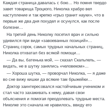
Каждая страница давалась с бою… Но помня твердо
завет товарища Троцкого, Николка храбро вел
наступление и так крепко «грыз гранит науки», что в
первые же два дня похудел и осунулся, как после
болезни…
На третий день Николку посетил врач и сильно
удивился при виде «завоеванных позиций»…
Страниц сорок, самых трудных начальных страниц,
Николка отхватал без всякой помощи…
— Да вы, батенька мой, — сказал Скальпель, —
видать, не в шутку занялись «человеком»…
— Хороша шутка, — проворчал Николка, — я даже
во сне вижу кишки да всякие там брыжейки…
Доктор заинтересовался настойчивым учеником и
стал часто захаживать к нему, давая свои
объяснения и помогая преодолевать трудные места.
Николке это сначала не нравилось, ввиду его