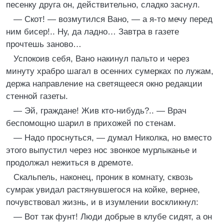
песенку друга он, действительно, сладко заснул.
— Скот! — возмутился Вано, — а я-то мечу перед
ним бисер!.. Ну, да ладно… Завтра в газете
прочтешь заново…
Успокоив себя, Вано накинул пальто и через
минуту храбро шагал в осенних сумерках по лужам,
держа направление на светящееся окно редакции
стенной газеты.
— Эй, граждане! Жив кто-нибудь?.. — Врач
беспомощно шарил в прихожей по стенам.
— Надо проснуться, — думал Николка, но вместо
этого выпустил через нос звонкое мурлыканье и
продолжал нежиться в дремоте.
Скальпель, наконец, проник в комнату, сквозь
сумрак увидал растянувшегося на койке, вернее,
почувствовал жизнь, и в изумлении воскликнул:
— Вот так фунт! Люди добрые в клубе сидят, а он