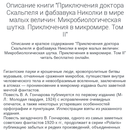
Описание книги "Приключения доктора
Скальпеля и фабзавука Николки в мире
малых величин: Микробиологическая
шутка. Приключения в микромире. Том
II"
Описание и краткое содержание "Приключения доктора
Скальпеля и фабзавука Николки в мире малых величин:
Микробиологическая шутка. Приключения в микромире. Том II"
читать бесплатно онлайн.
Гигантские пауки и крошечные люди, кровопролитные битвы
муравьев, отчаянные сражения микробов, путешествия внутри
человеческого тела и невообразимые вселенные, заключенные
в атомах — проникновение в микромир издавна было заветной
мечтой фантастов.
Повесть В. А. Гончарова публикуется по первому изданию (М-
Л.: Молодая гвардия, 1924) с исправлением очевидных
опечаток, а также некоторых устаревших особенностей
орфографии и пунктуации. Иллюстрации взяты из указанного
издания.
Повесть загадочного В. Гончарова, одного из самых заметных
советских фантастов 1920-х гг., продолжает в серии «Polaris»
публикацию забытых и редких произведений, объединенных