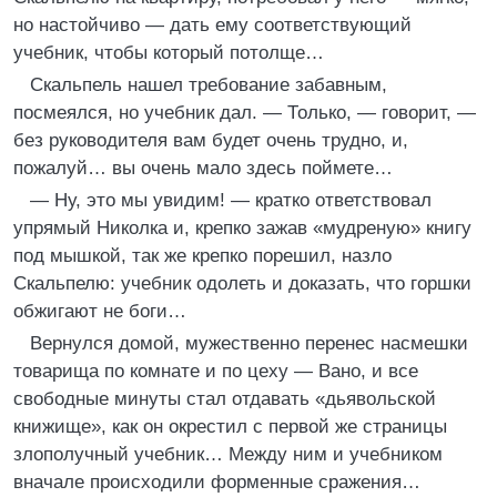
но настойчиво — дать ему соответствующий
учебник, чтобы который потолще…
Скальпель нашел требование забавным,
посмеялся, но учебник дал. — Только, — говорит, —
без руководителя вам будет очень трудно, и,
пожалуй… вы очень мало здесь поймете…
— Ну, это мы увидим! — кратко ответствовал
упрямый Николка и, крепко зажав «мудреную» книгу
под мышкой, так же крепко порешил, назло
Скальпелю: учебник одолеть и доказать, что горшки
обжигают не боги…
Вернулся домой, мужественно перенес насмешки
товарища по комнате и по цеху — Вано, и все
свободные минуты стал отдавать «дьявольской
книжище», как он окрестил с первой же страницы
злополучный учебник… Между ним и учебником
вначале происходили форменные сражения…