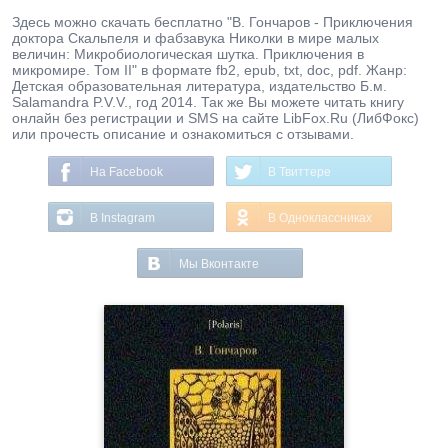
Здесь можно скачать бесплатно "В. Гончаров - Приключения
доктора Скальпеля и фабзавука Николки в мире малых
величин: Микробиологическая шутка. Приключения в
микромире. Том II" в формате fb2, epub, txt, doc, pdf. Жанр:
Детская образовательная литература, издательство Б.м.
Salamandra P.V.V., год 2014. Так же Вы можете читать книгу
онлайн без регистрации и SMS на сайте LibFox.Ru (ЛибФокс)
или прочесть описание и ознакомиться с отзывами.
На Facebook
В Твиттере
В Instagram
В Одноклассниках
Мы Вконтакте