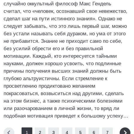
случайно оккультный философ Макс Гендель
считал, что «человек, осознавший свое невежество,
сделал шаг на пути истинного знания». Однако не
следует забывать, что это лишь первый шаг, можно
без устали называть себя дураком, но ума от этого
не прибавится. Знание не приходит само по себе,
без усилий обрести его и без правильной
мотивации. Каждый, кто интересуется тайными
науками, должен хорошо усвоить, что подлинные
причины получения высших знаний должны быть
глубоко альтруистичны. Если стремление к
просветлению продиктовано желанием
покрасоваться, возвыситься над другими, сделать
на этом бизнес, а также психическими болезнями
или разочарованием в личной жизни, то вряд ли
подобная мотивация приведет к большому успеху…
1
2
3
4
5
6
7