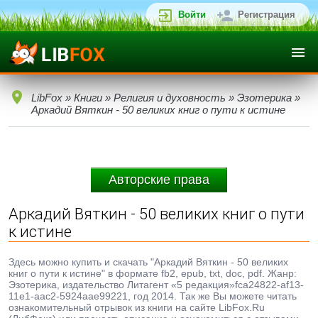
Войти
Регистрация
LibFox
»
Книги
»
Религия и духовность
»
Эзотерика
»
Аркадий Вяткин - 50 великих книг о пути к истине
Авторские права
Аркадий Вяткин - 50 великих книг о пути
к истине
Здесь можно купить и скачать "Аркадий Вяткин - 50 великих
книг о пути к истине" в формате fb2, epub, txt, doc, pdf. Жанр:
Эзотерика, издательство Литагент «5 редакция»fca24822-af13-
11e1-aac2-5924aae99221, год 2014. Так же Вы можете читать
ознакомительный отрывок из книги на сайте LibFox.Ru