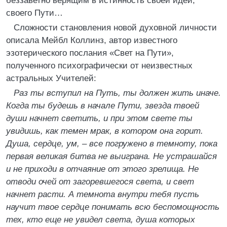
беззаветно верящим в истинность своей идеи,
своего Пути…
Сложности становления новой духовной личности
описала Мейбл Коллинз, автор известного
эзотерического послания «Свет на Пути»,
полученного психографически от неизвестных
астральных Учителей:
Раз ты вступил на Путь, ты должен жить иначе.
Когда ты будешь в начале Пути, звезда твоей
души начнет светить, и при этом свете ты
увидишь, как темен мрак, в котором она горит.
Душа, сердце, ум, – все погружено в темноту, пока
первая великая битва не выигранa. Не устрашайся
и не приходи в отчаяние от этого зрелища. Не
отводи очей от загоревшегося света, и свет
начнет расти. А темнота внутри тебя пусть
научит твое сердце понимать всю беспомощность
тех, кто еще не увидел света, душа которых