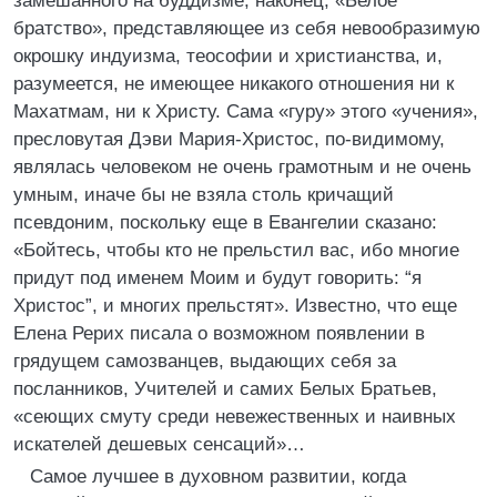
замешанного на буддизме, наконец, «Белое
братство», представляющее из себя невообразимую
окрошку индуизма, теософии и христианства, и,
разумеется, не имеющее никакого отношения ни к
Махатмам, ни к Христу. Сама «гуру» этого «учения»,
пресловутая Дэви Мария-Христос, по-видимому,
являлась человеком не очень грамотным и не очень
умным, иначе бы не взяла столь кричащий
псевдоним, поскольку еще в Евангелии сказано:
«Бойтесь, чтобы кто не прельстил вас, ибо многие
придут под именем Моим и будут говорить: “я
Христос”, и многих прельстят». Известно, что еще
Елена Рерих писала о возможном появлении в
грядущем самозванцев, выдающих себя за
посланников, Учителей и самих Белых Братьев,
«сеющих смуту среди невежественных и наивных
искателей дешевых сенсаций»…
Самое лучшее в духовном развитии, когда