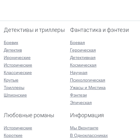
Детективы и триллеры
Фантастика и фэнтези
Боевик
Боевая
Детектив
Героическая
Иронические
Детективная
Исторические
Космическая
Классические
Научная
Крутые
Психологическая
Триллеры
Ужасы и Мистика
Шпионские
Фэнтези
Эпическая
Любовные романы
Информация
Исторические
Мы Вконтакте
Короткие
В Одноклассниках