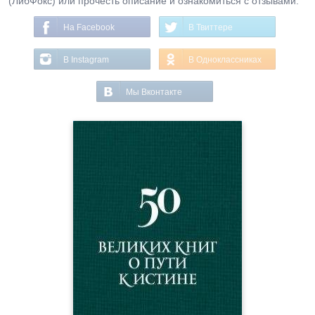
(ЛибФокс) или прочесть описание и ознакомиться с отзывами.
На Facebook
В Твиттере
В Instagram
В Одноклассниках
Мы Вконтакте