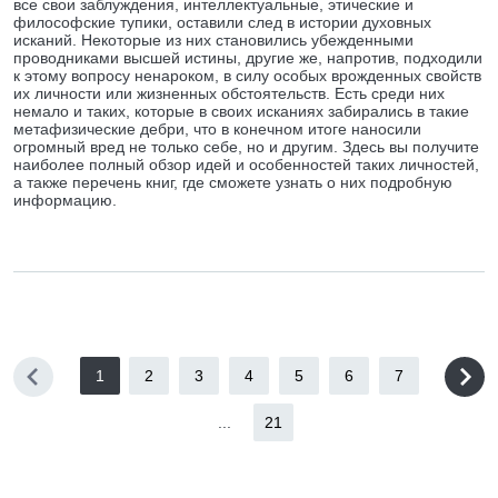
все свои заблуждения, интеллектуальные, этические и
философские тупики, оставили след в истории духовных
исканий. Некоторые из них становились убежденными
проводниками высшей истины, другие же, напротив, подходили
к этому вопросу ненароком, в силу особых врожденных свойств
их личности или жизненных обстоятельств. Есть среди них
немало и таких, которые в своих исканиях забирались в такие
метафизические дебри, что в конечном итоге наносили
огромный вред не только себе, но и другим. Здесь вы получите
наиболее полный обзор идей и особенностей таких личностей,
а также перечень книг, где сможете узнать о них подробную
информацию.
1
2
3
4
5
6
7
...
21