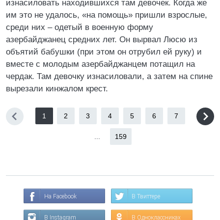
изнасиловать находившихся там девочек. Когда же
им это не удалось, «на помощь» пришли взрослые,
среди них – одетый в военную форму
азербайджанец средних лет. Он вырвал Люсю из
объятий бабушки (при этом он отрубил ей руку) и
вместе с молодым азербайджанцем потащил на
чердак. Там девочку изнасиловали, а затем на спине
вырезали кинжалом крест.
1
2
3
4
5
6
7
...
159
На Facebook
В Твиттере
В Instagram
В Одноклассниках