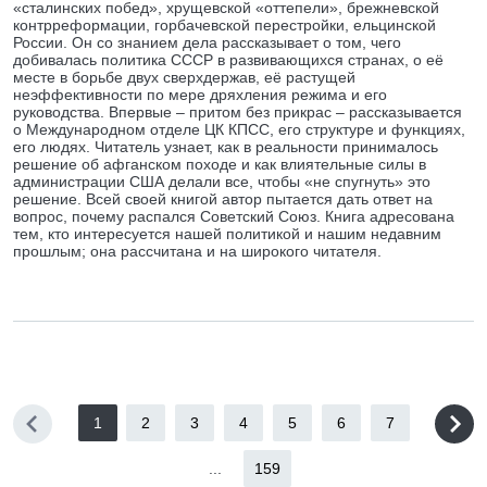
«сталинских побед», хрущевской «оттепели», брежневской
контрреформации, горбачевской перестройки, ельцинской
России. Он со знанием дела рассказывает о том, чего
добивалась политика СССР в развивающихся странах, о её
месте в борьбе двух сверхдержав, её растущей
неэффективности по мере дряхления режима и его
руководства. Впервые – притом без прикрас – рассказывается
о Международном отделе ЦК КПСС, его структуре и функциях,
его людях. Читатель узнает, как в реальности принималось
решение об афганском походе и как влиятельные силы в
администрации США делали все, чтобы «не спугнуть» это
решение. Всей своей книгой автор пытается дать ответ на
вопрос, почему распался Советский Союз. Книга адресована
тем, кто интересуется нашей политикой и нашим недавним
прошлым; она рассчитана и на широкого читателя.
1
2
3
4
5
6
7
...
159