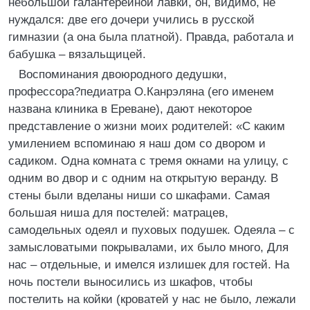
небольшой галантерейной лавки, он, видимо, не
нуждался: две его дочери учились в русской
гимназии (а она была платной). Правда, работала и
бабушка – вязальщицей.
Воспоминания двоюродного дедушки,
профессора?педиатра О.Канрэляна (его именем
названа клиника в Ереване), дают некоторое
представление о жизни моих родителей: «С каким
умилением вспоминаю я наш дом со двором и
садиком. Одна комната с тремя окнами на улицу, с
одним во двор и с одним на открытую веранду. В
стены были вделаны ниши со шкафами. Самая
большая ниша для постелей: матрацев,
самодельных одеял и пуховых подушек. Одеяла – с
замысловатыми покрывалами, их было много, Для
нас – отдельные, и имелся излишек для гостей. На
ночь постели выносились из шкафов, чтобы
постелить на койки (кроватей у нас не было, лежали