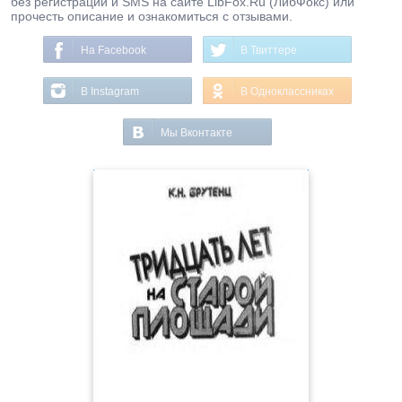
без регистрации и SMS на сайте LibFox.Ru (ЛибФокс) или
прочесть описание и ознакомиться с отзывами.
На Facebook
В Твиттере
В Instagram
В Одноклассниках
Мы Вконтакте