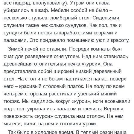
все подряд, вполуповалку). Утром они снова
убирались в шкаф. Мебели особой не было –
несколько стульев, ломберный стол. Сиденьями
служили также несколько сундуков. Как пол, так и
сундуки были покрыты карабахскими коврами и
паласами. Это придавало помещению уют и красоту.
Зимой печей не ставили. Посреди комнаты был
очаг для разведения огня углем. Над ним ставилась
древнейшая отопительная печка «курси». Она
представляла собой широкий низкий деревянный
стол. На стол и но бокам настилался палас, поверх
него – красивый столовый платок. На полу по всем
четырем сторонам расстилали узенький мягкий
тюфяк. Мы садились вокруг «курси», ноги всовывали
под стол, укрывались паласом и грелись. Верхняя
поверхность «курси» служила нам столом. На нем
мы ели, пили, на нем и готовили уроки.
Так было в холодное время. В теплый сезон наша