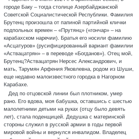
городе Баку – тогда столице Азербайджанской
Советской Социалистической Республики. Фамилия
Брутенц произошла от папиной партийной клички
подпольных времен – «Прутянц» («гончар» – на
карабахском наречии). Братья его носили фамилию
«Асцатуров» (русифицированный вариант фамилии
«Аствацатрян» – в переводе «Богданов»). Отец мой,
Брутенц?Аствацатрян Нерсес Александрович, и
мать, Тарумян Арфения Яковлевна, родом из Шуши,
еще недавно малоизвестного городка в Нагорном
Карабахе.
Дед по отцовской линии был плотником, умер
рано. Его вдова, моя бабушка, оставшись с шестью
малолетними детьми на руках (отцу было девять
лет), стала поденщицей. Дедушка с материнской
стороны служил в русской армии в годы первой
мировой войны и вернулся инвалидом. Владелец