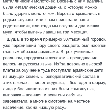
металлический молоточек. Вровень с ним вделана
была металлическая дощечка, о которую можно
было ударить молоточком. Ворота открывались в
редких случаях: или к нам приезжали наши
родственники, или когда мы покупали два мешка
муки, чтобы выпечь лаваш на три месяца».
Шуша, в то время примерно 30?тысячный городок,
уже переживший пору своего расцвета, был населен
главным образом армянами. В грех училищах –
реальном, городском и женском – преподавание
велось на русском языке. Из?за довольно высокой
платы за обучение туда поступали армянские дети
из имущих семей. «Преподавательский состав в
этих школах, – пишет дедушка, – был одет в форму,
лица у большинства из них были «вытянуты»,
выправка – военная, и вели они себя как
завоеватели, а многие смотрели на местное
население, как на низшую расу».