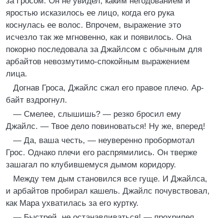
за Гросом. Он не увидел, каким негодованием и
яростью исказилось ее лицо, когда его рука
коснулась ее волос. Впрочем, выражение это
исчезло так же мгновенно, как и появилось. Она
покорно последовала за Джайлсом с обычным для
арбайтов невозмутимо-спокойным выражением
лица.
Догнав Гроса, Джайлс сжал его правое плечо. Ар-
байт вздрогнул.
— Смелее, слышишь? — резко бросил ему
Джайлс. — Твое дело повиноваться! Ну же, вперед!
— Да, ваша честь, — неуверенно пробормотал
Грос. Однако плечи его распрямились. Он тверже
зашагал по клубившемуся дымом коридору.
Между тем дым становился все гуще. И Джайлса,
и арбайтов пробирал кашель. Джайлс почувствовал,
как Мара ухватилась за его куртку.
— Быстрей, не останавливаться! — прохрипел