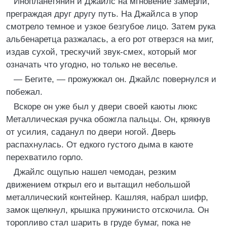
Инопланетянин и Джайлс на мгновение замерли,
преграждая друг другу путь. На Джайлса в упор
смотрело темное и узкое безгубое лицо. Затем рука
альбенаретца разжалась, а его рот отверзся на миг,
издав сухой, трескучий звук-смех, который мог
означать что угодно, но только не веселье.
— Бегите, — прожужжал он. Джайлс повернулся и
побежал.
Вскоре он уже был у двери своей каюты люкс
Металлическая ручка обожгла пальцы. Он, крякнув
от усилия, саданул по двери ногой. Дверь
распахнулась. От едкого густого дыма в каюте
перехватило горло.
Джайлс ощупью нашел чемодан, резким
движением открыл его и вытащил небольшой
металлический контейнер. Кашляя, набрал шифр,
замок щелкнул, крышка пружинисто отскочила. Он
торопливо стал шарить в груде бумаг, пока не