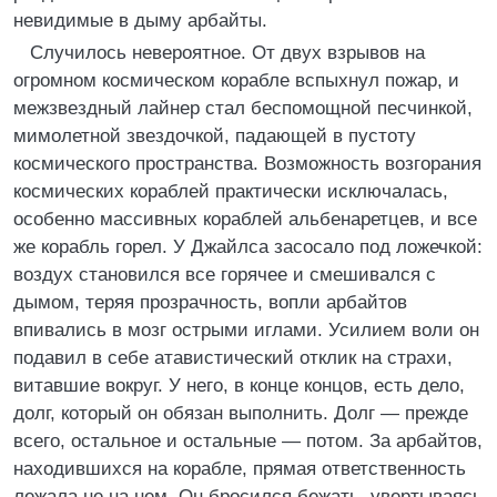
невидимые в дыму арбайты.
Случилось невероятное. От двух взрывов на
огромном космическом корабле вспыхнул пожар, и
межзвездный лайнер стал беспомощной песчинкой,
мимолетной звездочкой, падающей в пустоту
космического пространства. Возможность возгорания
космических кораблей практически исключалась,
особенно массивных кораблей альбенаретцев, и все
же корабль горел. У Джайлса засосало под ложечкой:
воздух становился все горячее и смешивался с
дымом, теряя прозрачность, вопли арбайтов
впивались в мозг острыми иглами. Усилием воли он
подавил в себе атавистический отклик на страхи,
витавшие вокруг. У него, в конце концов, есть дело,
долг, который он обязан выполнить. Долг — прежде
всего, остальное и остальные — потом. За арбайтов,
находившихся на корабле, прямая ответственность
лежала не на нем. Он бросился бежать, увертываясь