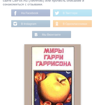
сайте LibFox.Ru (ЛибФокс) или прочесть описание и
ознакомиться с отзывами.
На Facebook
В Твиттере
В Instagram
В Одноклассниках
Мы Вконтакте