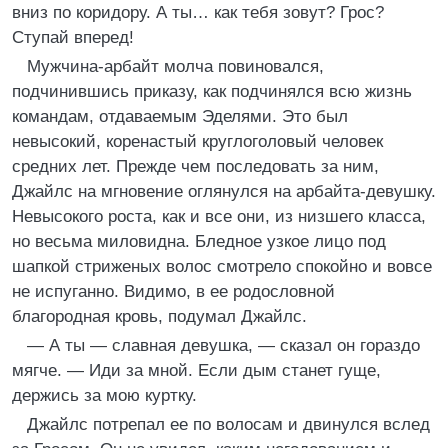
вниз по коридору. А ты… как тебя зовут? Грос?
Ступай вперед!
Мужчина-арбайт молча повиновался,
подчинившись приказу, как подчинялся всю жизнь
командам, отдаваемым Эделями. Это был
невысокий, коренастый круглоголовый человек
средних лет. Прежде чем последовать за ним,
Джайлс на мгновение оглянулся на арбайта-девушку.
Невысокого роста, как и все они, из низшего класса,
но весьма миловидна. Бледное узкое лицо под
шапкой стриженых волос смотрело спокойно и вовсе
не испуганно. Видимо, в ее родословной
благородная кровь, подумал Джайлс.
— А ты — славная девушка, — сказал он гораздо
мягче. — Иди за мной. Если дым станет гуще,
держись за мою куртку.
Джайлс потрепал ее по волосам и двинулся вслед