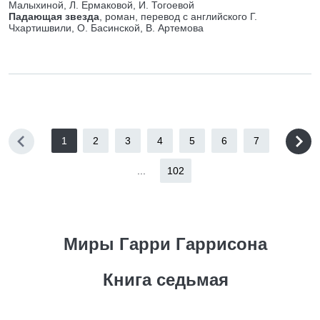
Малыхиной, Л. Ермаковой, И. Тогоевой
Падающая звезда
, роман, перевод с английского Г.
Чхартишвили, О. Басинской, В. Артемова
1
2
3
4
5
6
7
...
102
Миры Гарри Гаррисона
Книга седьмая