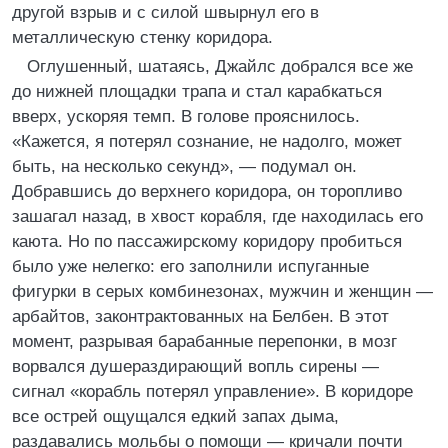
другой взрыв и с силой швырнул его в
металлическую стенку коридора.
Оглушенный, шатаясь, Джайлс добрался все же
до нижней площадки трапа и стал карабкаться
вверх, ускоряя темп. В голове прояснилось.
«Кажется, я потерял сознание, не надолго, может
быть, на несколько секунд», — подумал он.
Добравшись до верхнего коридора, он торопливо
зашагал назад, в хвост корабля, где находилась его
каюта. Но по пассажирскому коридору пробиться
было уже нелегко: его заполнили испуганные
фигурки в серых комбинезонах, мужчин и женщин —
арбайтов, законтрактованных на Белбен. В этот
момент, разрывая барабанные перепонки, в мозг
ворвался душераздирающий вопль сирены —
сигнал «корабль потерял управление». В коридоре
все острей ощущался едкий запах дыма,
раздавались мольбы о помощи — кричали почти