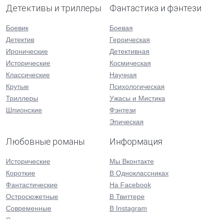
Детективы и триллеры
Фантастика и фэнтези
Боевик
Боевая
Детектив
Героическая
Иронические
Детективная
Исторические
Космическая
Классические
Научная
Крутые
Психологическая
Триллеры
Ужасы и Мистика
Шпионские
Фэнтези
Эпическая
Любовные романы
Информация
Исторические
Мы Вконтакте
Короткие
В Одноклассниках
Фантастические
На Facebook
Остросюжетные
В Твиттере
Современные
В Instagram