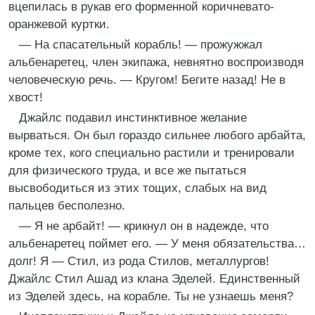
вцепилась в рукав его форменной коричневато-
оранжевой куртки.
— На спасательный корабль! — прожужжал
альбенаретец, член экипажа, невнятно воспроизводя
человеческую речь. — Кругом! Бегите назад! Не в
хвост!
Джайлс подавил инстинктивное желание
вырваться. Он был гораздо сильнее любого арбайта,
кроме тех, кого специально растили и тренировали
для физического труда, и все же пытаться
высвободиться из этих тощих, слабых на вид
пальцев бесполезно.
— Я не арбайт! — крикнул он в надежде, что
альбенаретец поймет его. — У меня обязательства…
долг! Я — Стил, из рода Стилов, металлургов!
Джайлс Стил Ашад из клана Эделей. Единственный
из Эделей здесь, на корабле. Ты не узнаешь меня?