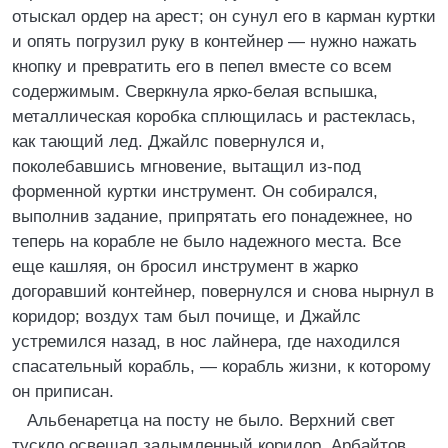
отыскал ордер на арест; он сунул его в карман куртки
и опять погрузил руку в контейнер — нужно нажать
кнопку и превратить его в пепел вместе со всем
содержимым. Сверкнула ярко-белая вспышка,
металлическая коробка сплющилась и растеклась,
как тающий лед. Джайлс повернулся и,
поколебавшись мгновение, вытащил из-под
форменной куртки инструмент. Он собирался,
выполнив задание, припрятать его понадежнее, но
теперь на корабле не было надежного места. Все
еще кашляя, он бросил инструмент в жарко
догоравший контейнер, повернулся и снова нырнул в
коридор; воздух там был почище, и Джайлс
устремился назад, в нос лайнера, где находился
спасательный корабль, — корабль жизни, к которому
он приписан.
Альбенаретца на посту не было. Верхний свет
тускло освещал задымленный коридор. Арбайтов