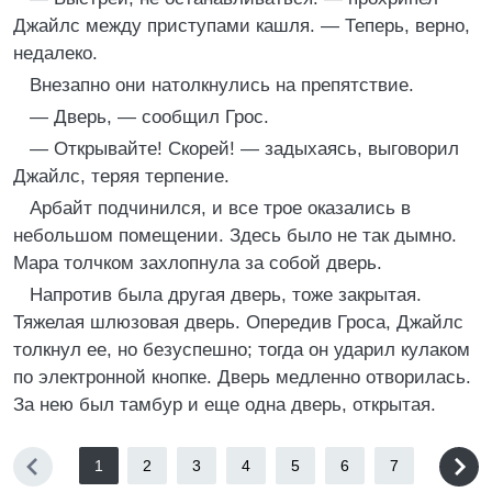
Джайлс между приступами кашля. — Теперь, верно,
недалеко.
Внезапно они натолкнулись на препятствие.
— Дверь, — сообщил Грос.
— Открывайте! Скорей! — задыхаясь, выговорил
Джайлс, теряя терпение.
Арбайт подчинился, и все трое оказались в
небольшом помещении. Здесь было не так дымно.
Мара толчком захлопнула за собой дверь.
Напротив была другая дверь, тоже закрытая.
Тяжелая шлюзовая дверь. Опередив Гроса, Джайлс
толкнул ее, но безуспешно; тогда он ударил кулаком
по электронной кнопке. Дверь медленно отворилась.
За нею был тамбур и еще одна дверь, открытая.
1
2
3
4
5
6
7