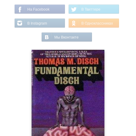
На Facebook
В Твиттере
В Instagram
В Одноклассниках
Мы Вконтакте