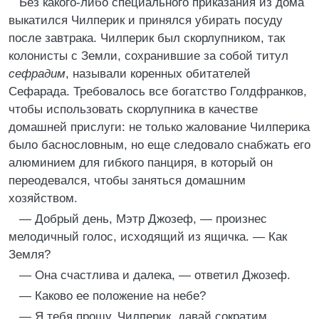
Без какого-либо специального приказания из дома
выкатился Чилперик и принялся убирать посуду
после завтрака. Чилперик был скорлупником, так
колонисты с Земли, сохранившие за собой титул
сефрадим
, называли коренных обитателей
Сефарада. Требовалось все богатство Голдфранков,
чтобы использовать скорлупника в качестве
домашней прислуги: не только жалование Чилперика
было баснословным, но еще следовало снабжать его
алюминием для гибкого панциря, в который он
переодевался, чтобы заняться домашним
хозяйством.
— Добрый день, Мэтр Джозеф, — произнес
мелодичный голос, исходящий из ящичка. — Как
Земля?
— Она счастлива и далека, — ответил Джозеф.
— Каково ее положение на небе?
— Я тебя прошу, Чилперик, давай сократим