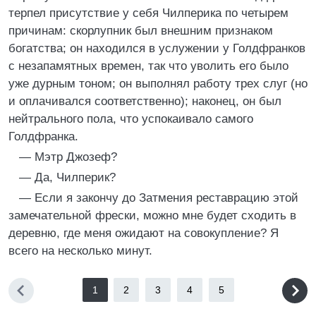
терпел присутствие у себя Чилперика по четырем
причинам: скорлупник был внешним признаком
богатства; он находился в услужении у Голдфранков
с незапамятных времен, так что уволить его было
уже дурным тоном; он выполнял работу трех слуг (но
и оплачивался соответственно); наконец, он был
нейтрального пола, что успокаивало самого
Голдфранка.
— Мэтр Джозеф?
— Да, Чилперик?
— Если я закончу до Затмения реставрацию этой
замечательной фрески, можно мне будет сходить в
деревню, где меня ожидают на совокупление? Я
всего на несколько минут.
1
2
3
4
5