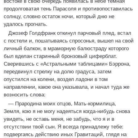
востоке в свою очередь появилась в небе темная
продолговатая тень Парасоля и противопоставилась
солнцу, словно остаток ночи, который дню не
удалось прогнать.
Джозеф Голдфранк откинул парчовый плед, встал
с постели и, пошатываясь спросонья, вышел на свой
личный балкон, в мраморную балюстраду которого
был вделан старинный бронзовый циферблат.
Сверившись с «Астральными таблицами» Бэррона,
передвинул стрелку на долю градуса, затем
опустился на колени, воздел ладони в том
направлении, какое она указывала, и начал туда же
возносить слова:
— Прародина моих отцов, Мать-кормилица,
Земля, кою я не могу надеяться когда-нибудь снова
увидеть, не оставь меня, не забудь, что я и в
отсутствии твой сын. Я всегда принадлежу тебе:
подвергаясь действию иных Гравитаций, глядя на