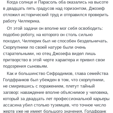
Когда солнце и Парасоль оба оказались на высоте
в двадцать пять градусов над горизонтом, Джозеф
отложил исторический труд и отправился проверить
работу Чилперика.
От этой задачи он вполне мог себя освободить:
подобно роботу, на которого он столь сильно
походил, Чилперик был не способен бездельничать.
Скорлупники по своей натуре были очень
старательными, но отец Джозефа видел лишь
притворство в этой черте характера и привил свои
подозрения сыновьям.
Как и большинство Сефрадимов, глава семейства
Голдфранков был убежден в том, что скорлупники,
не смирившись с поражением, плетут тайный
заговор: наваждение вполне объяснимое у человека,
который за двадцать лет профессиональной карьеры
ассасина убил столько туземцев, что точное число
жертв уже не имеет большого значения. Голдфранк