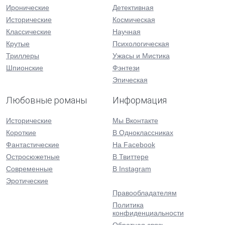
Иронические
Детективная
Исторические
Космическая
Классические
Научная
Крутые
Психологическая
Триллеры
Ужасы и Мистика
Шпионские
Фэнтези
Эпическая
Любовные романы
Информация
Исторические
Мы Вконтакте
Короткие
В Одноклассниках
Фантастические
На Facebook
Остросюжетные
В Твиттере
Современные
В Instagram
Эротические
Правообладателям
Политика
конфиденциальности