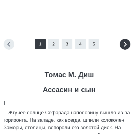
1
2
3
4
5
Томас М. Диш
Ассасин и сын
I
Жгучее солнце Сефарада наполовину вышло из-за
горизонта. На западе, как всегда, шпили колоколен
Заморы, столицы, вспороли его золотой диск. На