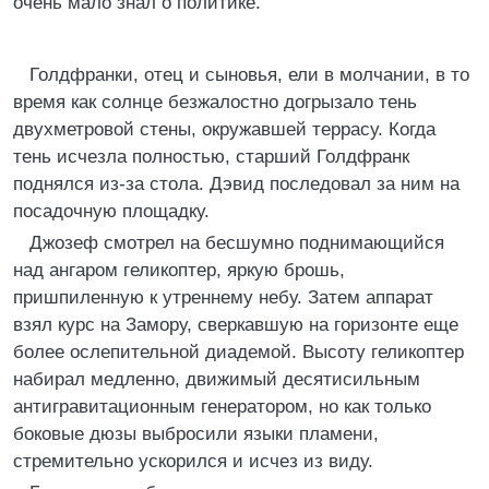
очень мало знал о политике.
Голдфранки, отец и сыновья, ели в молчании, в то
время как солнце безжалостно догрызало тень
двухметровой стены, окружавшей террасу. Когда
тень исчезла полностью, старший Голдфранк
поднялся из-за стола. Дэвид последовал за ним на
посадочную площадку.
Джозеф смотрел на бесшумно поднимающийся
над ангаром геликоптер, яркую брошь,
пришпиленную к утреннему небу. Затем аппарат
взял курс на Замору, сверкавшую на горизонте еще
более ослепительной диадемой. Высоту геликоптер
набирал медленно, движимый десятисильным
антигравитационным генератором, но как только
боковые дюзы выбросили языки пламени,
стремительно ускорился и исчез из виду.