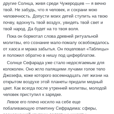
другие Солнца, живя среди Чужеродцев — я вечно
твой. Не забудь, что я человек, и сохрани мою
человечность. Допусти моих детей ступить на твою
почву, вдохнуть твой воздух, увидеть твой свет и
твой народ. Да будет на то твоя воля.
Пока он бормотал слова древней ритуальной
молитвы, его сознание мало-помалу освобождалось
от хаоса и мрака забытья. Он поцеловал «Таблицы»
и положил обратно в нишу под циферблатом.
Солнце Сефарада уже стало недосягаемым для
колоколен. Оно жгло палящими лучами голое тело
Джозефа, коже которого восемнадцать лет жизни на
открытом воздухе этой планеты придали медный
цвет. Как всегда после утренней молитвы, молодой
человек приступил к зарядке.
Левое его плечо носило на себе еще
побаливающую отметину Сефрадима: сферы,