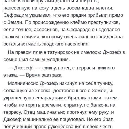
расчерченной кругами долготы и широты,
нанесенную на кожу в день восемнадцатилетия.
Сефрадим указывал, что его предки прибыли прямо
с Земли. По происхождению клеймо преступников,
если точнее, ассасинов, на Сефараде он сделался
знаком отличия, которому очень сильно завидовала
остальная часть людского населения.
На правом плече татуировок не имелось: Джозеф в
семье был самым младшим.
— Джозеф! — крикнул отец с террасы нижнего
этажа. — Время завтрака.
Молниеносно Джозеф накинул на себя тунику,
сотканную из хлопка, доставленного с Земли, и
украшенную сефарадскими бриллиантами, затем,
чтобы не терять времени, спрыгнул с балкона на
террасу. Отец машинально протянул ему руку, и
Джозеф машинально ее поцеловал. Но его брат,
получивший право рукоцелования в свою честь