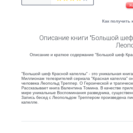
Ж
Как получить 
Описание книги "Большой шеф
Леоп
Описание и краткое содержание "Большой шеф Кра
"Большой шеф Красной капеллы" - это уникальная книг
Миллионам телезрителей сериала "Красная капелла" он
человека Леопольд Треппер. О Героической и трагическо
Рассказывает книга Валентина Томина. В качестве прило
мире уникальные Воспоминания разведчика, существен
3апись бесед с Леопольдом Треппером произведена пи
капелле.