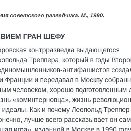
ия советского разведчика. М., 1990.
КВИЕМ ГРАН ШЕФУ
ровская контрразведка выдающегося
еопольда Треппера, который в годы Второ
 единомышленников-антифашистов созда
 и Франции и передавал в Москву собран
ным человеком, хорошо подготовленным 
жизнь «коминтерновца», жизнь революцион
 идеалы. Как и почему Леопольд Треппер
нечно, лучше всего рассказывает он сам
ая игра», изданной в Москве в 1990 году