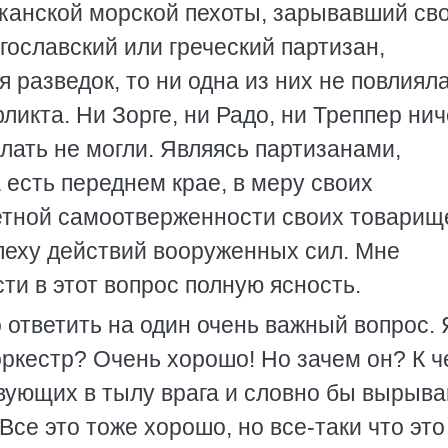
канской морской пехоты, зарывавший св
гославский или греческий партизан,
 разведок, то ни одна из них не повлиял
кта. Ни Зорге, ни Радо, ни Треппер нич
лать не могли. Являясь партизанами,
есть переднем крае, в меру своих
етной самоотверженности своих товарищ
пеху действий вооруженных сил. Мне
и в этот вопрос полную ясность.
 ответить на один очень важный вопрос. 
оркестр? Очень хорошо! Но зачем он? К 
твующих в тылу врага и словно бы вырыв
се это тоже хорошо, но все-таки что эт