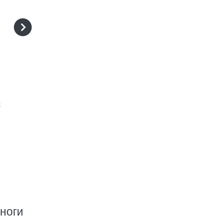
с
 ноги