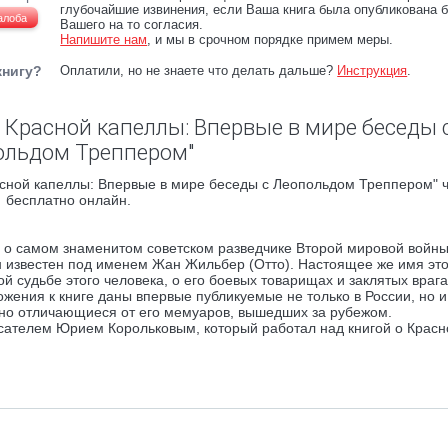
глубочайшие извинения, если Ваша книга была опубликована б
алоба
Вашего на то согласия.
Напишите нам
, и мы в срочном порядке примем меры.
книгу?
Оплатили, но не знаете что делать дальше?
Инструкция
.
 Красной капеллы: Впервые в мире беседы 
ольдом Треппером"
сной капеллы: Впервые в мире беседы с Леопольдом Треппером" ч
бесплатно онлайн.
а о самом знаменитом советском разведчике Второй мировой войны
 известен под именем Жан Жильбер (Отто). Настоящее же имя это
й судьбе этого человека, о его боевых товарищах и заклятых врага
жения к книге даны впервые публикуемые не только в России, но и
но отличающиеся от его мемуаров, вышедших за рубежом.
сателем Юрием Корольковым, который работал над книгой о Красн