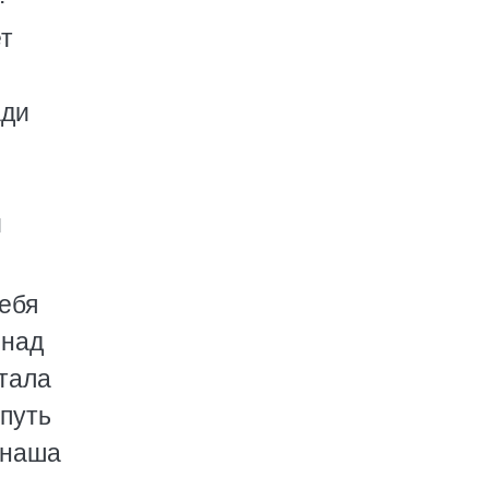
ет
ади
й
ебя
 над
тала
 путь
 наша