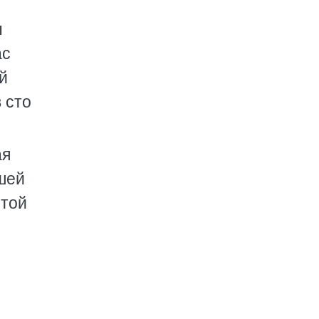
н
ас
й
 сто
ая
ашей
 той