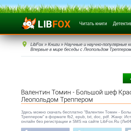
Читать книги
Детекти
LibFox
»
Книги
»
Научные и научно-популярные к
Впервые в мире беседы с Леопольдом Трепперо
Валентин Томин - Большой шеф Крас
Леопольдом Треппером
Здесь можно скачать бесплатно "Валентин Томин - Бо
Треппером" в формате fb2, epub, txt, doc, pdf. Жанр: Ис
онлайн без регистрации и SMS на сайте LibFox.Ru (Либ