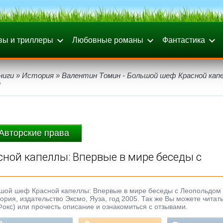
вы и триллеры
Любовные романы
Фантастика
ниги
»
История
» Валентин Томин - Большой шеф Красной кап
м
Авторские права
ной капеллы: Впервые в мире беседы с
льшой шеф Красной капеллы: Впервые в мире беседы с Леопольдом
тория, издательство Эксмо, Яуза, год 2005. Так же Вы можете читать
Фокс) или прочесть описание и ознакомиться с отзывами.