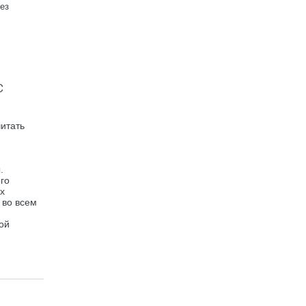
ез
с
итать
.
го
х
 во всем
ой