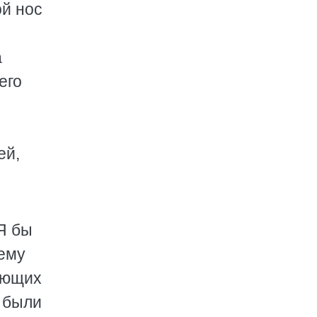
ой нос
а
его
ей,
Я бы
чему
ающих
о были