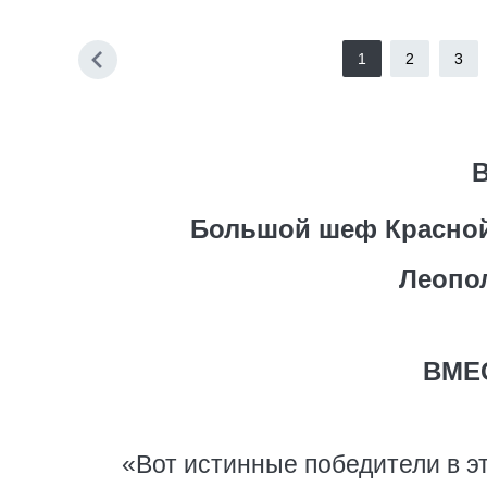
1
2
3
В
Большой шеф Красной
Леопо
ВМЕ
«Вот истинные победители в эт