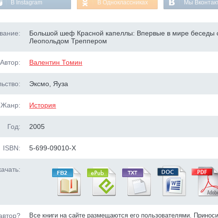
В Instagram
В Одноклассниках
Мы Вконтак
вание:
Большой шеф Красной капеллы: Впервые в мире беседы 
Леопольдом Треппером
Автор:
Валентин Томин
ьство:
Эксмо, Яуза
Жанр:
История
Год:
2005
ISBN:
5-699-09010-X
ачать:
автор?
Все книги на сайте размещаются его пользователями. Принос