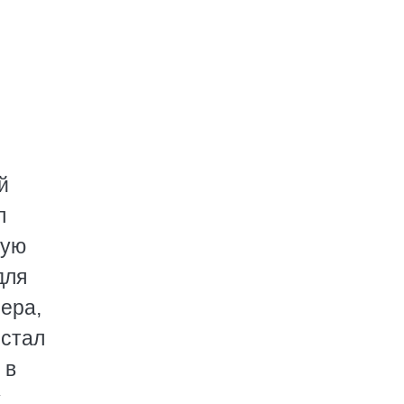
й
л
ную
для
ера,
 стал
 в
.