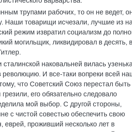
листического варварства.
нным трупами рабочих, то он не ведет, о
у. Наши товарищи исчезали, лучшие из н
ский режим извратил социализм до полно
икий могильщик, ликвидировал в десять, в
Гитлер.
 сталинской наковальней вилась узеньк
в революцию. И все-таки вопреки всей н
 тому, что Советский Союз перестал быть
 грезили, его обязательно следовало
еделила мой выбор. С другой стороны,
не с чистой совестью обеспечить свою
, еврей, проживший несколько лет в