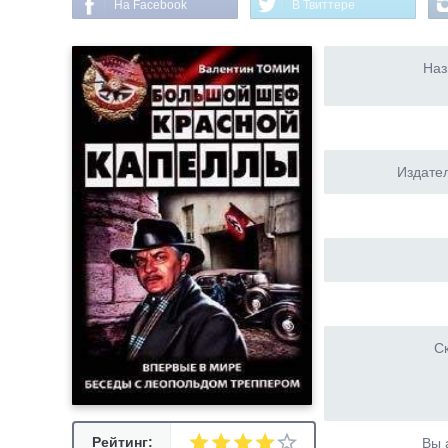
На Facebook
В Твиттере
Наз
Издател
Ск
Рейтинг:
Вы 