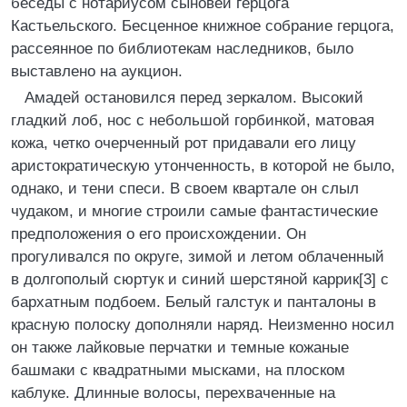
беседы с нотариусом сыновей герцога
Кастьельского. Бесценное книжное собрание герцога,
рассеянное по библиотекам наследников, было
выставлено на аукцион.
Амадей остановился перед зеркалом. Высокий
гладкий лоб, нос с небольшой горбинкой, матовая
кожа, четко очерченный рот придавали его лицу
аристократическую утонченность, в которой не было,
однако, и тени спеси. В своем квартале он слыл
чудаком, и многие строили самые фантастические
предположения о его происхождении. Он
прогуливался по округе, зимой и летом облаченный
в долгополый сюртук и синий шерстяной каррик[3] с
бархатным подбоем. Белый галстук и панталоны в
красную полоску дополняли наряд. Неизменно носил
он также лайковые перчатки и темные кожаные
башмаки с квадратными мысками, на плоском
каблуке. Длинные волосы, перехваченные на