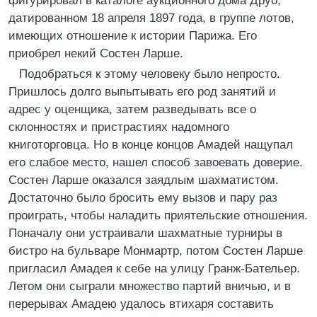
фигурировал в каталоге аукционного дома Друо,
датированном 18 апреля 1897 года, в группе лотов,
имеющих отношение к истории Парижа. Его
приобрел некий Состен Ларше.
Подобраться к этому человеку было непросто.
Пришлось долго выпытывать его род занятий и
адрес у оценщика, затем разведывать все о
склонностях и пристрастиях надомного
книготорговца. Но в конце концов Амадей нащупал
его слабое место, нашел способ завоевать доверие.
Состен Ларше оказался заядлым шахматистом.
Достаточно было бросить ему вызов и пару раз
проиграть, чтобы наладить приятельские отношения.
Поначалу они устраивали шахматные турниры в
бистро на бульваре Монмартр, потом Состен Ларше
пригласил Амадея к себе на улицу Гранж-Бательер.
Летом они сыграли множество партий вничью, и в
перерывах Амадею удалось втихаря составить