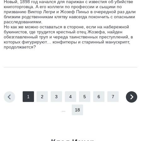
Новый, 1898 год начался для парижан с известия об убийстве
книготорговца. А его коллеги по профессии и сыщики по
призванию Виктор Легри и Жозеф Пиньо в очередной раз дали
близким родственникам клятву навсегда покончить с опасными
расследованиями.
Но как же можно оставаться в стороне, если на набережной
букинистов, где трудится крестный отец Жозефа, найден
обезглавленный труп и череда таинственных преступлений, в
которых фигурируют… конфитюры и старинный манускрипт,
продолжается?
1
2
3
4
5
6
7
...
18