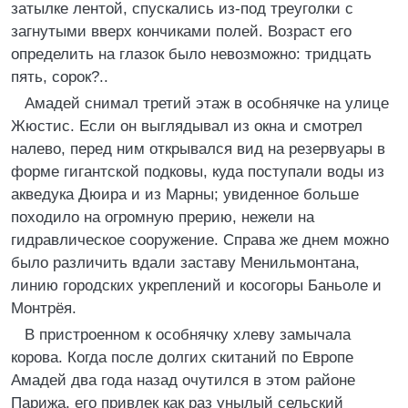
затылке лентой, спускались из-под треуголки с
загнутыми вверх кончиками полей. Возраст его
определить на глазок было невозможно: тридцать
пять, сорок?..
Амадей снимал третий этаж в особнячке на улице
Жюстис. Если он выглядывал из окна и смотрел
налево, перед ним открывался вид на резервуары в
форме гигантской подковы, куда поступали воды из
акведука Дюира и из Марны; увиденное больше
походило на огромную прерию, нежели на
гидравлическое сооружение. Справа же днем можно
было различить вдали заставу Менильмонтана,
линию городских укреплений и косогоры Баньоле и
Монтрёя.
В пристроенном к особнячку хлеву замычала
корова. Когда после долгих скитаний по Европе
Амадей два года назад очутился в этом районе
Парижа, его привлек как раз унылый сельский