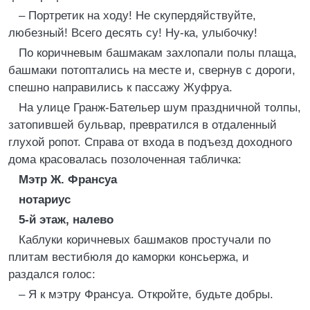
– Портретик на ходу! Не скупердяйствуйте,
любезный! Всего десять су! Ну-ка, улыбочку!
По коричневым башмакам захлопали полы плаща,
башмаки потоптались на месте и, свернув с дороги,
спешно направились к пассажу Жуфруа.
На улице Гранж-Бательер шум праздничной толпы,
затопившей бульвар, превратился в отдаленный
глухой ропот. Справа от входа в подъезд доходного
дома красовалась позолоченная табличка:
Мэтр Ж. Франсуа
нотариус
5-й этаж, налево
Каблуки коричневых башмаков простучали по
плитам вестибюля до каморки консьержа, и
раздался голос:
– Я к мэтру Франсуа. Откройте, будьте добры.