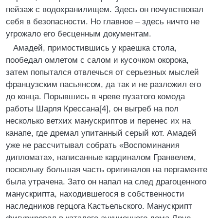
пейзаж с водохранилищем. Здесь он почувствовал
себя в безопасности. Но главное – здесь ничто не
угрожало его бесценным документам.
Амадей, примостившись у краешка стола,
пообедал омлетом с салом и кусочком окорока,
затем попытался отвлечься от серьезных мыслей
французским пасьянсом, да так и не разложил его
до конца. Порывшись в чреве пузатого комода
работы Шарля Крессана[4], он выгреб на пол
несколько ветхих манускриптов и перенес их на
канапе, где дремал упитанный серый кот. Амадей
уже не рассчитывал собрать «Воспоминания
дипломата», написанные кардиналом Гранвелем,
поскольку большая часть оригиналов на пергаменте
была утрачена. Зато он напал на след драгоценного
манускрипта, находившегося в собственности
наследников герцога Кастьельского. Манускрипт