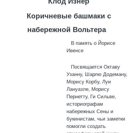
Клод Изнер
Коричневые башмаки с
набережной Вольтера
В память о Йорисе
Ивенсе
Посвящается Октаву
Узанну, Шарлю Додеману,
Морису Корбу, Луи
Лануазле, Морису
Пернетту, Ги Сильве,
историографам
набережных Сены и
букинистам, чьи заметки
помогли создать