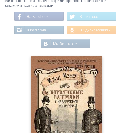
сайте LibFox.Ru (ЛибФокс) или прочесть описание и
ознакомиться с отзывами.
На Facebook
В Твиттере
В Instagram
В Одноклассниках
Мы Вконтакте