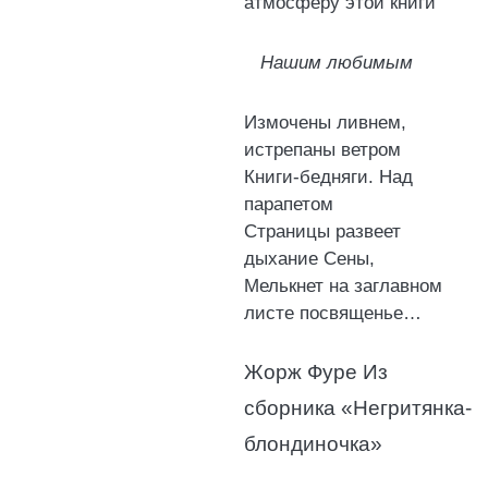
атмосферу этой книги
Нашим любимым
Измочены ливнем,
истрепаны ветром
Книги-бедняги. Над
парапетом
Страницы развеет
дыхание Сены,
Мелькнет на заглавном
листе посвященье…
Жорж Фуре Из
сборника «Негритянка-
блондиночка»