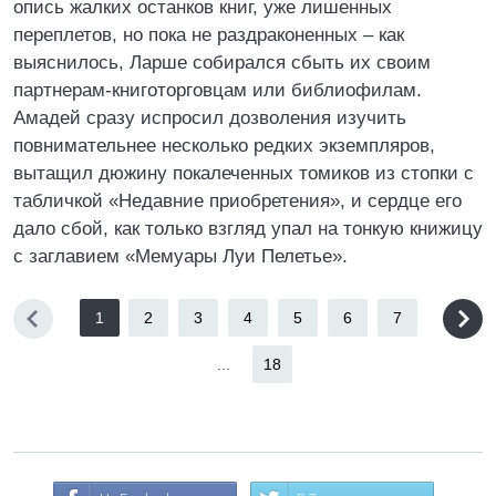
опись жалких останков книг, уже лишенных
переплетов, но пока не раздраконенных – как
выяснилось, Ларше собирался сбыть их своим
партнерам-книготорговцам или библиофилам.
Амадей сразу испросил дозволения изучить
повнимательнее несколько редких экземпляров,
вытащил дюжину покалеченных томиков из стопки с
табличкой «Недавние приобретения», и сердце его
дало сбой, как только взгляд упал на тонкую книжицу
с заглавием «Мемуары Луи Пелетье».
1
2
3
4
5
6
7
...
18