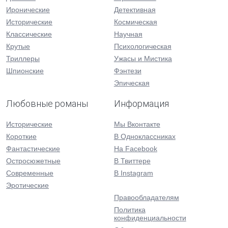
Иронические
Детективная
Исторические
Космическая
Классические
Научная
Крутые
Психологическая
Триллеры
Ужасы и Мистика
Шпионские
Фэнтези
Эпическая
Любовные романы
Информация
Исторические
Мы Вконтакте
Короткие
В Одноклассниках
Фантастические
На Facebook
Остросюжетные
В Твиттере
Современные
В Instagram
Эротические
Правообладателям
Политика
конфиденциальности