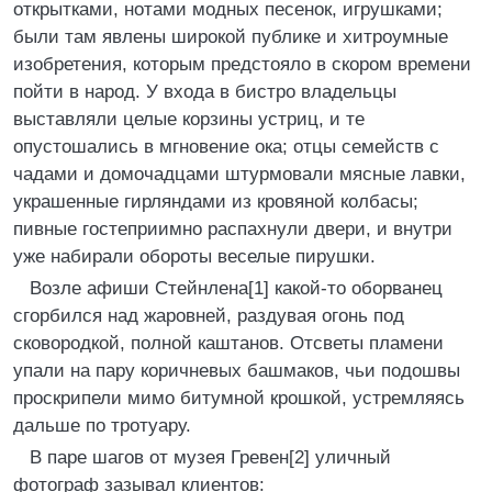
открытками, нотами модных песенок, игрушками;
были там явлены широкой публике и хитроумные
изобретения, которым предстояло в скором времени
пойти в народ. У входа в бистро владельцы
выставляли целые корзины устриц, и те
опустошались в мгновение ока; отцы семейств с
чадами и домочадцами штурмовали мясные лавки,
украшенные гирляндами из кровяной колбасы;
пивные гостеприимно распахнули двери, и внутри
уже набирали обороты веселые пирушки.
Возле афиши Стейнлена[1] какой-то оборванец
сгорбился над жаровней, раздувая огонь под
сковородкой, полной каштанов. Отсветы пламени
упали на пару коричневых башмаков, чьи подошвы
проскрипели мимо битумной крошкой, устремляясь
дальше по тротуару.
В паре шагов от музея Гревен[2] уличный
фотограф зазывал клиентов: