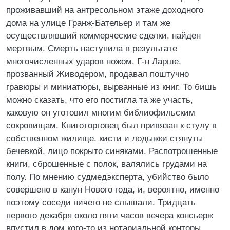
проживавший на антресольном этаже доходного
дома на улице Гранж-Бательер и там же
осуществлявший коммерческие сделки, найден
мертвым. Смерть наступила в результате
многочисленных ударов ножом. Г-н Ларше,
прозванный Живодером, продавал поштучно
гравюры и миниатюры, вырванные из книг. То бишь
можно сказать, что его постигла та же участь,
каковую он уготовил многим библиофильским
сокровищам. Книготорговец был привязан к стулу в
собственном жилище, кисти и лодыжки стянуты
бечевкой, лицо покрыто синяками. Распотрошенные
книги, сброшенные с полок, валялись грудами на
полу. По мнению судмедэксперта, убийство было
совершено в канун Нового года, и, вероятно, именно
поэтому соседи ничего не слышали. Тридцать
первого декабря около пяти часов вечера консьерж
впустил в дом кого-то из нотариальной конторы