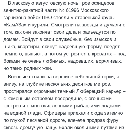
В ласковую августовскую ночь трое офицеров
зенитно-ракетной части № 61996 Московского
гарнизона войск ПВО стояли у старенькой фуры
«КамАЗа» и курили. Смотрели на звезды и думали о
том, как они закончат свои дела и разъедутся по
домам. Войдут в свои служебные, без изысков и
шика, квартиры, скинут надоевшую форму, поедят
немного, выпьют, а потом устроятся в кроватях – под
боками не очень любимых, надоевших, ворчливых,
но таких родных жен.
Военные стояли на вершине небольшой горки, а
внизу, на глубине нескольких десятков метров,
простирался огромный темный Люберецкий карьер –
с каменным островом посередине, с огоньками
костров и с многочисленными рыбацкими лодками
на водной глади. Офицеры приехали сюда затемно
по глухой песчаной дороге, еле-еле продрав фуру
сквозь дремучую чащу. Ехали окольными путями из