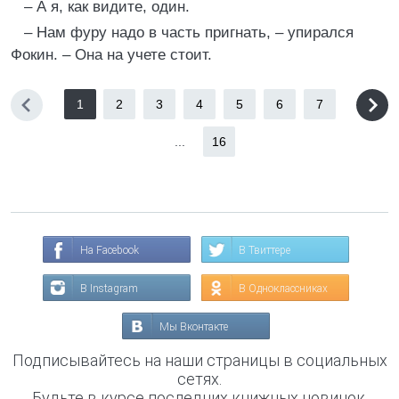
– А я, как видите, один.
– Нам фуру надо в часть пригнать, – упирался
Фокин. – Она на учете стоит.
1
2
3
4
5
6
7
...
16
На Facebook
В Твиттере
В Instagram
В Одноклассниках
Мы Вконтакте
Подписывайтесь на наши страницы в социальных
сетях.
Будьте в курсе последних книжных новинок,