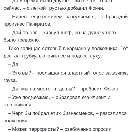
– Да и время было другое – лихое, не то что
сейчас, – с легкой грустью добавил Фокин.
– Ничего, еще поживем, разгуляемся, – с бравадой
произнес Панкратов.
– Дай-то бог, – кивнул шеф, но на душе у него
было тревожно.
Тихо запищал сотовый в кармане у полковника. Тот
достал трубку, включил ее и поднес к уху:
– Да.
– Это вы? – послышался властный голос заказчика
груза.
– Да, мы на месте, а где вы? – пробасил Фокин.
– Уже подъезжаю, – обрадовал его клиент и
отключился.
– Черт бы побрал этих бизнесменов, – разозлился
полковник.
– Может, террористы? – озабоченно спросил