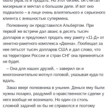
было украсть и продать. Но этот бизнес он считал
мизерным и мечтал о большом деле. И вот оно
подвалило – в лице очень влиятельного и серьезного
клиента с внешностью супермена.
Полковнику он представился Альбертом. При
первой же встрече дал аванс в десять тысяч
долларов и предложил продать ему ракету «11-Д» от
зенитно-ракетного комплекса «Двина». Пообещал за
нее пятьсот тысяч долларов США и дал слово, что
на территории России и стран СНГ она применяться
не будет.
– Она для наших друзей, – заверил он и
многозначительно мотнул головой, указывая куда-то
вдаль.
Заказ вверг полковника в уныние. Деньги ему были
нужны позарез, раздумий о нравственности сделки у
него вообще не возникало. Но один со столь
сложной задачей он бы не справился и поэтому