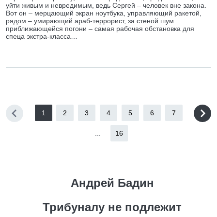
уйти живым и невредимым, ведь Сергей – человек вне закона.
Вот он – мерцающий экран ноутбука, управляющий ракетой,
рядом – умирающий араб-террорист, за стеной шум
приближающейся погони – самая рабочая обстановка для
спеца экстра-класса…
1
2
3
4
5
6
7
...
16
Андрей Бадин
Трибуналу не подлежит