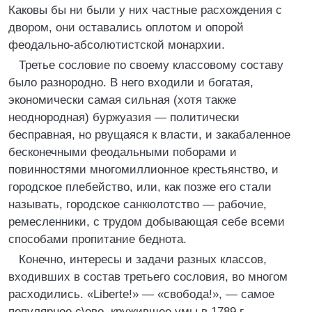
Каковы бы ни были у них частные расхождения с
двором, они оставались оплотом и опорой
феодально-абсолютистской монархии.
Третье сословие по своему классовому составу
было разнородно. В него входили и богатая,
экономически самая сильная (хотя также
неоднородная) буржуазия — политически
бесправная, но рвущаяся к власти, и закабаленное
бесконечными феодальными поборами и
повинностями многомиллионное крестьянство, и
городское плебейство, или, как позже его стали
называть, городское санкюлотство — рабочие,
ремесленники, с трудом добывающая себе всеми
способами пропитание беднота.
Конечно, интересы и задачи разных классов,
входивших в состав третьего сословия, во многом
расходились. «Liberte!» — «свобода!», — самое
популярное с\ово, кружившее умы в 1789 г.,