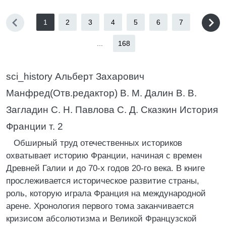
1
2
3
4
5
6
7
...
168
sci_history Альберт Захарович
Манфред(Отв.редактор) В. М. Далин В. В.
Загладин С. Н. Павлова С. Д. Сказкин История
Франции т. 2
Обширный труд отечественных историков
охватывает историю Франции, начиная с времен
Древней Галии и до 70-х годов 20-го века. В книге
прослеживается историческое развитие страны,
роль, которую играла Франция на международной
арене. Хронология первого тома заканчивается
кризисом абсолютизма и Великой Французской