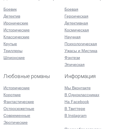
Боевик
Боевая
Детектив
Героическая
Иронические
Детективная
Исторические
Космическая
Классические
Научная
Крутые
Психологическая
Триллеры
Ужасы и Мистика
Шпионские
Фэнтези
Эпическая
Любовные романы
Информация
Исторические
Мы Вконтакте
Короткие
В Одноклассниках
Фантастические
На Facebook
Остросюжетные
В Твиттере
Современные
В Instagram
Эротические