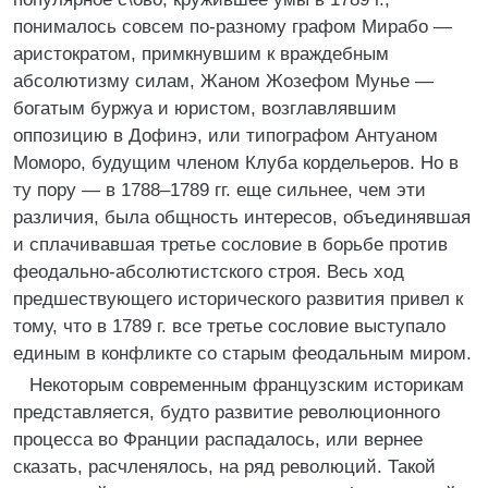
понималось совсем по-разному графом Мирабо —
аристократом, примкнувшим к враждебным
абсолютизму силам, Жаном Жозефом Мунье —
богатым буржуа и юристом, возглавлявшим
оппозицию в Дофинэ, или типографом Антуаном
Моморо, будущим членом Клуба кордельеров. Но в
ту пору — в 1788–1789 гг. еще сильнее, чем эти
различия, была общность интересов, объединявшая
и сплачивавшая третье сословие в борьбе против
феодально-абсолютистского строя. Весь ход
предшествующего исторического развития привел к
тому, что в 1789 г. все третье сословие выступало
единым в конфликте со старым феодальным миром.
Некоторым современным французским историкам
представляется, будто развитие революционного
процесса во Франции распадалось, или вернее
сказать, расчленялось, на ряд революций. Такой