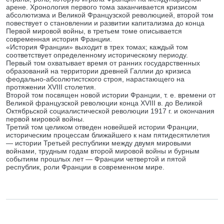
арене. Хронология первого тома заканчивается кризисом
абсолютизма и Великой Французской революцией, второй том
повествует о становлении и развитии капитализма до конца
Первой мировой войны, в третьем томе описывается
современная история Франции.
«История Франции» выходит в трех томах; каждый том
соответствует определенному историческому периоду.
Первый том охватывает время от ранних государственных
образований на территории древней Галлии до кризиса
феодально-абсолютистского строя, нарастающего на
протяжении XVIII столетия.
Второй том посвящен новой истории Франции, т. е. времени от
Великой французской революции конца XVIII в. до Великой
Октябрьской социалистической революции 1917 г. и окончания
первой мировой войны.
Третий том целиком отведен новейшей истории Франции,
историческим процессам ближайшего к нам пятидесятилетия
— истории Третьей республики между двумя мировыми
войнами, трудным годам второй мировой войны и бурным
событиям прошлых лет — Франции четвертой и пятой
республик, роли Франции в современном мире.