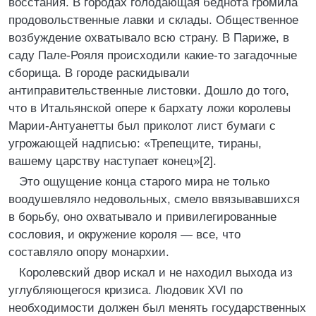
восстания. В городах голодающая беднота громила
продовольственные лавки и склады. Общественное
возбуждение охватывало всю страну. В Париже, в
саду Пале-Рояля происходили какие-то загадочные
сборища. В городе раскидывали
антиправительственные листовки. Дошло до того,
что в Итальянской опере к бархату ложи королевы
Марии-Антуанетты был приколот лист бумаги с
угрожающей надписью: «Трепещите, тираны,
вашему царству наступает конец»[2].
Это ощущение конца старого мира не только
воодушевляло недовольных, смело ввязывавшихся
в борьбу, оно охватывало и привилегированные
сословия, и окружение короля — все, что
составляло опору монархии.
Королевский двор искал и не находил выхода из
углубляющегося кризиса. Людовик XVI по
необходимости должен был менять государственных