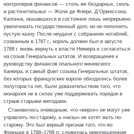
контролеров финансов — столь же бездарных, сколь
и расточительных — Жоли де Флери, Д’Ормессона,
Калонна, оказавшихся в состоянии лишь непрерывно
увеличивать государственный долг, но не пополнять
пустую казну. После неудачи с собранием нотаблей,
созванным в 1787 г., король должен был в августе
1788 г. вновь вернуть к власти Неккера и согласиться
на созыв Генеральных штатов. И возвращение к
руководству финансов опального женевского
банкира, и самый факт созыва Генеральных штатов,
без которых французские короли обходились более
полутораста лет, были доказательством того, что
монархия не в силах уже поддерживать порядок в
стране старыми методами.
Становилось очевидным, что «верхи» не могут уже
управлять по-старому, а «низы» не хотят жить по-
старому. Это был верный признак того, что во
Франции в 1788–1789 гг. сложилась революционная