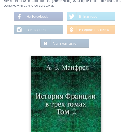
SMS на сайте LibFox.Ru (ЛибФокс) или прочесть описание и
ознакомиться с отзывами.
На Facebook
В Твиттере
В Instagram
В Одноклассниках
Мы Вконтакте