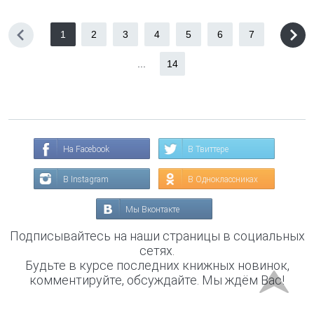
1
2
3
4
5
6
7
...
14
На Facebook
В Твиттере
В Instagram
В Одноклассниках
Мы Вконтакте
Подписывайтесь на наши страницы в социальных
сетях.
Будьте в курсе последних книжных новинок,
комментируйте, обсуждайте. Мы ждём Вас!