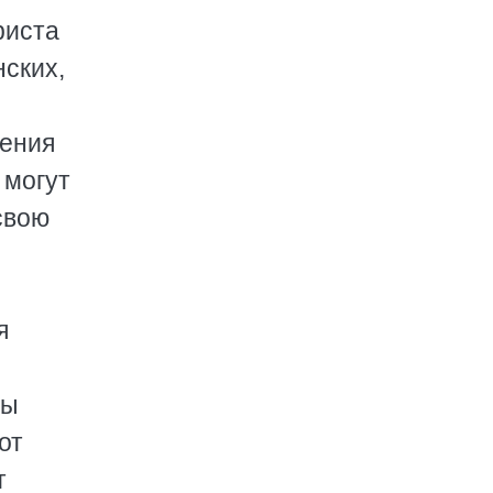
риста
ских,
нения
 могут
свою
я
ны
от
т