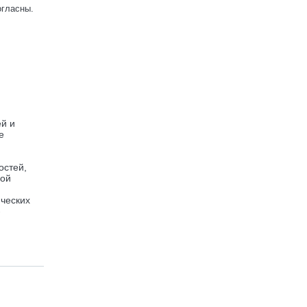
огласны.
й и
е
остей,
ной
ческих
-