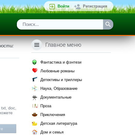
Войти
Регистрация
Главное меню
ности:
Фантастика и фэнтези
Любовные романы
Детективы и триллеры
Наука, Образование
Документальные
Проза
xt, doc,
можете
Приключения
Детская литература
те
Дом и семья