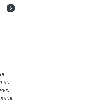
не
о ни
вных
шения