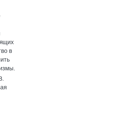
е
и
дящих
тво в
чить
низмы.
В.
ная