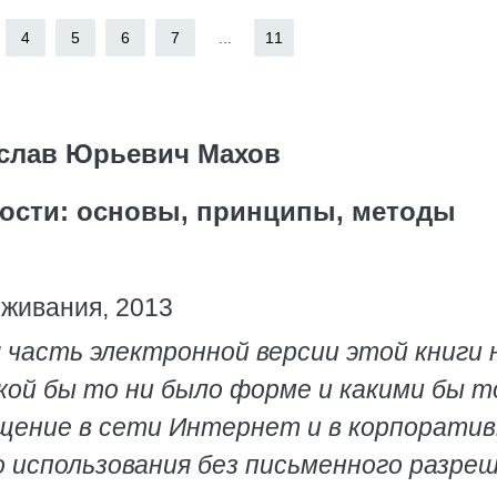
4
5
6
7
...
11
слав Юрьевич Махов
ости: основы, принципы, методы
живания, 2013
 часть электронной версии этой книги 
кой бы то ни было форме и какими бы т
ещение в сети Интернет и в корпорати
о использования без письменного разре