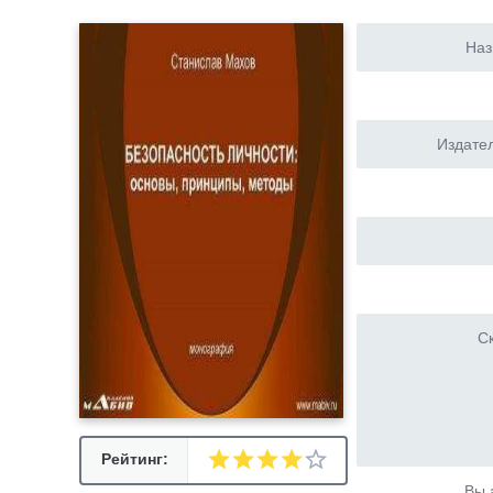
Наз
Издател
Ск
Рейтинг:
Вы 