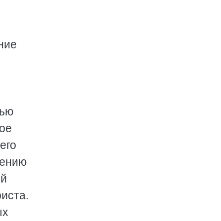
ние
щью
ое
его
чению
ой
иста.
ых