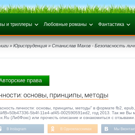
вы и триллеры
Любовные романы
Фантастика
ниги
»
Юриспруденция
» Станислав Махов - Безопасность лич
Авторские права
чности: основы, принципы, методы
сность личности: основы, принципы, методы" в формате fb2, epub, t
БИВ»50b47336-5b4f-11e4-af45-002590591ed2, год 2013. Так же Вы 
ox.Ru (ЛибФокс) или прочесть описание и ознакомиться с отзывами.
В Instagram
В Одноклассниках
Мы Вконтак