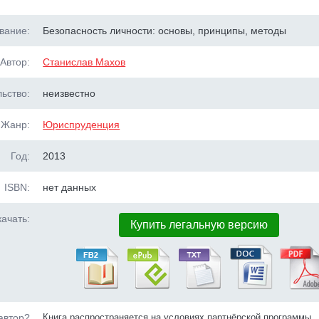
вание:
Безопасность личности: основы, принципы, методы
Автор:
Станислав Махов
ьство:
неизвестно
Жанр:
Юриспруденция
Год:
2013
ISBN:
нет данных
ачать:
Купить легальную версию
автор?
Книга распространяется на условиях партнёрской программы.