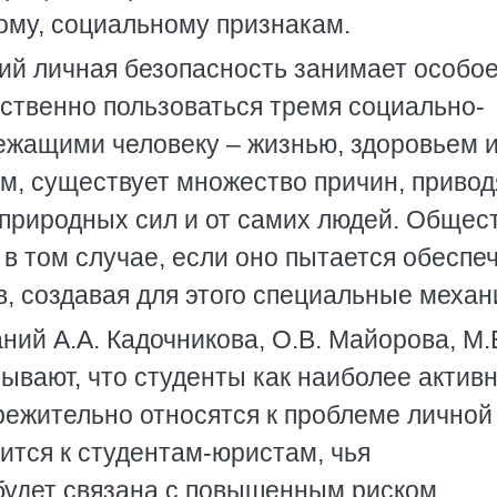
му, социальному признакам.
ий личная безопасность занимает особо
тственно пользоваться тремя социально-
ежащими человеку – жизнью, здоровьем 
ем, существует множество причин, приво
т природных сил и от самих людей. Общес
в том случае, если оно пытается обеспе
в, создавая для этого специальные меха
ий А.А. Кадочникова, О.В. Майорова, М.
зывают, что студенты как наиболее актив
режительно относятся к проблеме личной
ится к студентам-юристам, чья
будет связана с повышенным риском