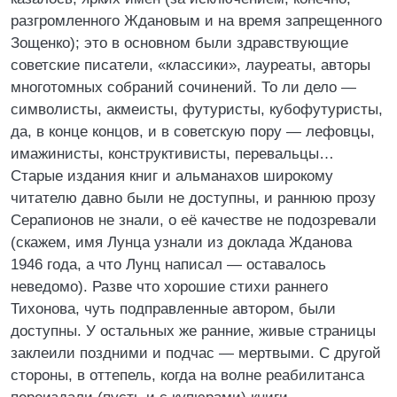
разгромленного Ждановым и на время запрещенного
Зощенко); это в основном были здравствующие
советские писатели, «классики», лауреаты, авторы
многотомных собраний сочинений. То ли дело —
символисты, акмеисты, футуристы, кубофутуристы,
да, в конце концов, и в советскую пору — лефовцы,
имажинисты, конструктивисты, перевальцы…
Старые издания книг и альманахов широкому
читателю давно были не доступны, и раннюю прозу
Серапионов не знали, о её качестве не подозревали
(скажем, имя Лунца узнали из доклада Жданова
1946 года, а что Лунц написал — оставалось
неведомо). Разве что хорошие стихи раннего
Тихонова, чуть подправленные автором, были
доступны. У остальных же ранние, живые страницы
заклеили поздними и подчас — мертвыми. С другой
стороны, в оттепель, когда на волне реабилитанса