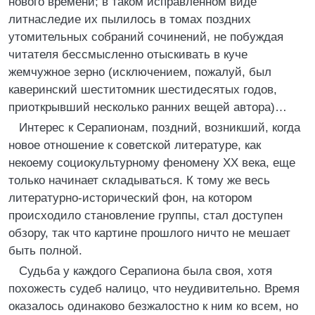
нового времени; в таком исправленном виде
литнаследие их пылилось в томах поздних
утомительных собраний сочинений, не побуждая
читателя бессмысленно отыскивать в куче
жемчужное зерно (исключением, пожалуй, был
каверинский шеститомник шестидесятых годов,
приоткрывший несколько ранних вещей автора)…
Интерес к Серапионам, поздний, возникший, когда
новое отношение к советской литературе, как
некоему социокультурному феномену XX века, еще
только начинает складываться. К тому же весь
литературно-исторический фон, на котором
происходило становление группы, стал доступен
обзору, так что картине прошлого ничто не мешает
быть полной.
Судьба у каждого Серапиона была своя, хотя
похожесть судеб налицо, что неудивительно. Время
оказалось одинаково безжалостно к ним ко всем, но