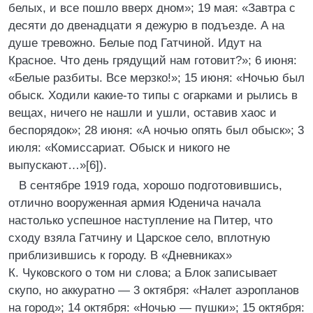
белых, и все пошло вверх дном»; 19 мая: «Завтра с
десяти до двенадцати я дежурю в подъезде. А на
душе тревожно. Белые под Гатчиной. Идут на
Красное. Что день грядущий нам готовит?»; 6 июня:
«Белые разбиты. Все мерзко!»; 15 июня: «Ночью был
обыск. Ходили какие-то типы с огарками и рылись в
вещах, ничего не нашли и ушли, оставив хаос и
беспорядок»; 28 июня: «А ночью опять был обыск»; 3
июля: «Комиссариат. Обыск и никого не
выпускают…»[6]).
В сентябре 1919 года, хорошо подготовившись,
отлично вооруженная армия Юденича начала
настолько успешное наступление на Питер, что
сходу взяла Гатчину и Царское село, вплотную
приблизившись к городу. В «Дневниках»
К. Чуковского о том ни слова; а Блок записывает
скупо, но аккуратно — 3 октября: «Налет аэропланов
на город»; 14 октября: «Ночью — пушки»; 15 октября: