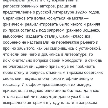
переиздали (пусть и с купюрами) книги
репрессированных авторов, расширив
представление о русской литературе 1920-х годов,
Серапионов эта волна коснуться не могла —
физически реабилитировать было некого и ранняя
их проза осталась под запретом (раннего Зощенко,
выборочно, издавать стали). Сами «классики»
особенно не настаивали на перепечатке раннего и
прочно забытого, как бы смирившись с установкой,
что если они чего и добились в литературе, то
исключительно вопреки своей молодости, а отнюдь
не благодаря ей. Давно привыкнув не пробивать
лбом стену и радуясь отменным тиражам советских
своих книг, вкушали они покой и официальную
госславу. И к сформировавшемуся их имиджу
привыкли, за подновление его не бились, да и кое-
что из давней литпродукции давно уже было
выправлено авторами в угоду власти и запросам