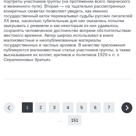
портреты участников группы (на протяжении всего творческого
и жизненного пути). Вторая — на тщательно рассмотренных
конкретных сюжетах позволяет увидеть, как именно
государственный каток перемалывал судьбы русских писателей
XX века, насколько губительным для них оказались попытки
заигрывать с режимом и как некоторым из них удавалось
сохранять человеческое достоинство вопреки обстоятельствам
жестокого времени. Автор широко использовал в книге
малоизвестные и неопубликованные материалы
государственных и частных архивов. В качестве приложения
публикуются малоизвестные статьи участников группы, а также
высказывания их коллег, критиков и политиков 1920-х гг. о
Серапионовых братьях.
1
2
3
4
5
6
7
...
151