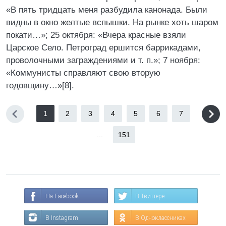
«В пять тридцать меня разбудила канонада. Были
видны в окно желтые вспышки. На рынке хоть шаром
покати…»; 25 октября: «Вчера красные взяли
Царское Село. Петроград ершится баррикадами,
проволочными заграждениями и т. п.»; 7 ноября:
«Коммунисты справляют свою вторую
годовщину…»[8].
1
2
3
4
5
6
7
...
151
На Facebook
В Твиттере
В Instagram
В Одноклассниках