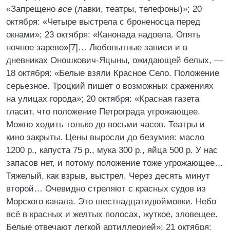
«Запрещено
все
(лавки, театры, телефоны)»; 20
октября: «Четыре выстрела с броненосца перед
окнами»; 23 октября: «Канонада надоела. Опять
ночное зарево»[7]… Любопытные записи и в
дневниках Оношкович-Яцыны, ожидающей белых, —
18 октября: «Белые взяли Красное Село. Положение
серьезное. Троцкий пишет о возможных сражениях
на улицах города»; 20 октября: «Красная газета
гласит, что положение Петрограда угрожающее.
Можно ходить только до восьми часов. Театры и
кино закрыты. Цены выросли до безумия: масло
1200 р., капуста 75 р., мука 300 р., яйца 500 р. У нас
запасов нет, и потому положение тоже угрожающее…
Тяжелый, как взрыв, выстрел. Через десять минут
второй… Очевидно стреляют с красных судов из
Морского канала. Это шестнадцатидюймовки. Небо
всё в красных и желтых полосах, жуткое, зловещее.
Белые отвечают легкой артиллерией»; 21 октября: