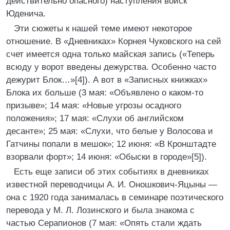
действительно опасного) наступления войск
Юденича.
Эти сюжеты к нашей теме имеют некоторое
отношение. В «Дневниках» Корнея Чуковского на сей
счет имеется одна только майская запись («Теперь
всюду у ворот введены дежурства. Особенно часто
дежурит Блок…»[4]). А вот в «Записных книжках»
Блока их больше (3 мая: «Объявлено о каком-то
призыве»; 14 мая: «Новые угрозы осадного
положения»; 17 мая: «Слухи об английском
десанте»; 25 мая: «Слухи, что белые у Волосова и
Гатчины попали в мешок»; 12 июня: «В Кронштадте
взорвали форт»; 14 июня: «Обыски в городе»[5]).
Есть еще записи об этих событиях в дневниках
известной переводчицы А. И. Оношкович-Яцыны —
она с 1920 года занималась в семинаре поэтического
перевода у М. Л. Лозинского и была знакома с
частью Серапионов (7 мая: «Опять стали ждать