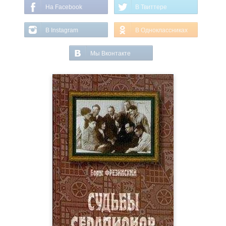
На Facebook
В Твиттере
В Instagram
В Одноклассниках
Мы Вконтакте