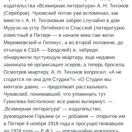
издательства «Всемирная литература» А. Н. Тихонов
(Серебров). Чуковский потом уже вспоминал, как
вместе с А. Н. Тихоновым забрел случайно в дом
Мурузи на углу Литейного и Спасской (литературно
известный в Питере — в начале века там жили
Мережковский и Гиппиус, а во второй половине, до
отъезда в США — Бродский) и, забредя,
обнаружили пустующую квартиру, еще недавно
занимала её организация эсеров, а теперь бросила.
Осмотрев квартиру, А. Н. Тихонов вопросил: «А не
сгодится ли она для Студии?». «О Студии мы
мечтали давно, — продолжает рассказывать
Чуковский, понимавший, что упоминать тут
Гумилева бесполезно: все равно вычеркнут. —
„Всемирная литература“ — издательство,
руководимое Горьким (и — добавим — открытое им
в Питере 4 ноября 1918 года и просуществовавшее
до 1924 года —
Б.Ф.
), — чрезвычайно нуждалось