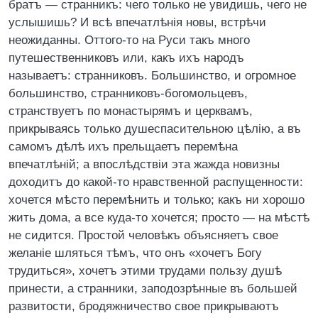
братъ — странникъ: чего только не увидишь, чего не
услышишь? И всѣ впечатлѣнія новы, встрѣчи
неожиданны. Оттого-то на Руси такъ много
путешественниковъ или, какъ ихъ народъ
называетъ: странниковъ. Большинство, и огромное
большинство, странниковъ-богомольцевъ,
странствуетъ по монастырямъ и церквамъ,
прикрываясь только душеспасительною цѣлію, а въ
самомъ дѣлѣ ихъ прельщаетъ перемѣна
впечатлѣній; а впослѣдствіи эта жажда новизны
доходитъ до какой-то нравственной распущенности:
хочется мѣсто перемѣнить и только; какъ ни хорошо
жить дома, а все куда-то хочется; просто — на мѣстѣ
не сидится. Простой человѣкъ объясняетъ свое
желаніе шляться тѣмъ, что онъ «хочетъ Богу
трудиться», хочетъ этими трудами пользу душѣ
принести, а странники, заподозрѣнные въ большей
развитости, бродяжничество свое прикрываютъ