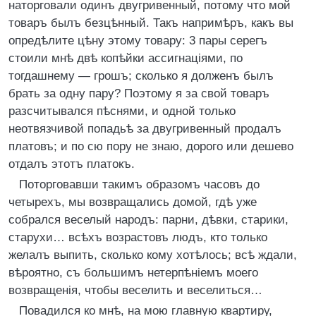
наторговали одинъ двугривенный, потому что мой
товаръ былъ безцѣнный. Такъ напримѣръ, какъ вы
опредѣлите цѣну этому товару: 3 пары серегъ
стоили мнѣ двѣ копѣйки ассигнаціями, по
тогдашнему — грошъ; сколько я долженъ былъ
брать за одну пару? Поэтому я за свой товаръ
разсчитывался пѣснями, и одной только
неотвязчивой попадьѣ за двугривенный продалъ
платовъ; и по сю пору не знаю, дорого или дешево
отдалъ этотъ платокъ.
Поторговавши такимъ образомъ часовъ до
четырехъ, мы возвращались домой, гдѣ уже
собрался веселый народъ: парни, дѣвки, старики,
старухи… всѣхъ возрастовъ людъ, кто только
желалъ выпить, сколько кому хотѣлось; всѣ ждали,
вѣроятно, съ большимъ нетерпѣніемъ моего
возвращенія, чтобы веселить и веселиться…
Повадился ко мнѣ, на мою главную квартиру,