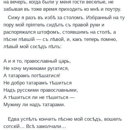
на вечеръ, когда были у меня гости веселые, не
забывая въ тоже время приходить ко мнѣ и поутру.
Сижу я разъ въ избѣ за столомъ. Избранный на ту
пору мой пріятель сидѣлъ съ правой руки и
распоряжался штофомъ, стоявшимъ на столѣ, а
пѣсни пѣвшій — съ лѣвой, и, какъ теперь помню,
лѣвый мой сосѣдъ пѣлъ:
А и я то, православный царь,
Не хочу мужиками ругатися,
А татарамъ потѣшатися!
Не добро татарамъ тѣшиться
Надъ русскими православными,
А тѣшиться ли не тѣшиться —
Мужику ли надъ татарами.
Едва успѣлъ кончить пѣсню мой сосѣдъ, вошелъ
сотскій… Всѣ замолчали…