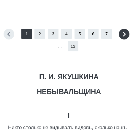
1
2
3
4
5
6
7
...
13
П. И. ЯКУШКИНА
НЕБЫВАЛЬЩИНА
I
Никто столько не видывалъ видовъ, сколько нашъ