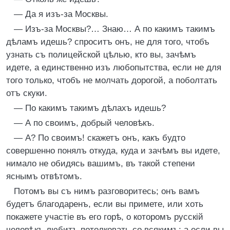
— Да я изъ-за Москвы.
— Изъ-за Москвы?… Знаю… А по какимъ такимъ
дѣламъ идешь? спроситъ онъ, не для того, чтобъ
узнать съ полицейской цѣлью, кто вы, зачѣмъ
идете, а единственно изъ любопытства, если не для
того только, чтобъ не молчать дорогой, а поболтать
отъ скуки.
— По какимъ такимъ дѣлахъ идешь?
— А по своимъ, добрый человѣкъ.
— А? По своимъ! скажетъ онъ, какъ будто
совершенно понялъ откуда, куда и зачѣмъ вы идете,
нимало не обидясь вашимъ, въ такой степени
яснымъ отвѣтомъ.
Потомъ вы съ нимъ разговоритесь; онъ вамъ
будетъ благодаренъ, если вы примете, или хоть
покажете участіе въ его горѣ, о которомъ русскій
человѣкъ любитъ потолковать со всякимъ; а если вы