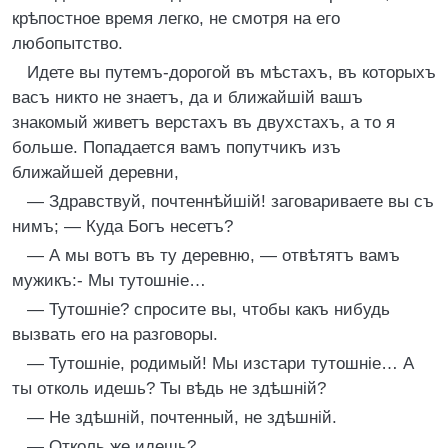
крѣпостное время легко, не смотря на его
любопытство.
Идете вы путемъ-дорогой въ мѣстахъ, въ которыхъ
васъ никто не знаетъ, да и ближайшій вашъ
знакомый живетъ верстахъ въ двухстахъ, а то я
больше. Попадается вамъ попутчикъ изъ
ближайшей деревни,
— Здравствуй, почтеннѣйшій! заговариваете вы съ
нимъ; — Куда Богъ несетъ?
— А мы вотъ въ ту деревню, — отвѣтятъ вамъ
мужикъ:- Мы тутошніе…
— Тутошніе? спросите вы, чтобы какъ нибудь
вызвать его на разговоры.
— Тутошніе, родимый! Мы изстари тутошніе… А
ты отколь идешь? Ты вѣдь не здѣшній?
— Не здѣшній, почтенный, не здѣшній.
— Отколь же идешь?