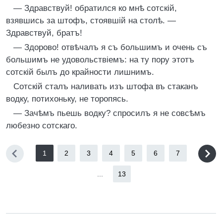
— Здравствуй! обратился ко мнѣ сотскій,
взявшись за штофъ, стоявшій на столѣ. —
Здравствуй, братъ!
— Здорово! отвѣчалъ я съ большимъ и очень съ
большимъ не удовольствіемъ: на ту пору этотъ
сотскій былъ до крайности лишнимъ.
Сотскій сталъ наливать изъ штофа въ стаканъ
водку, потихоньку, не торопясь.
— Зачѣмъ пьешь водку? спросилъ я не совсѣмъ
любезно сотскаго.
1
2
3
4
5
6
7
...
13