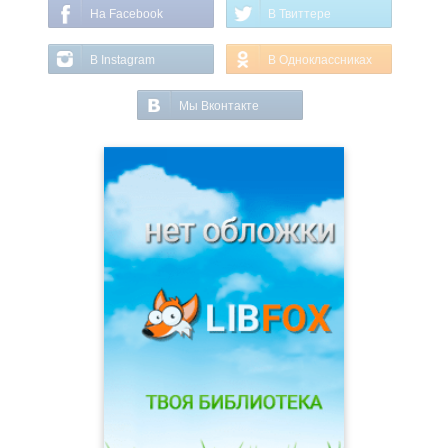
На Facebook
В Твиттере
В Instagram
В Одноклассниках
Мы Вконтакте