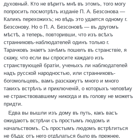
духовный. Кто не вѣритъ мнѣ въ этомъ, того могу
попросить посмотрѣть изданіе П. А. Безсонова —
Каликъ перехожихъ; но вѣдь это удается одному г.
Безсонову. Но о П. А. Безсоновѣ — въ другомъ
мѣстѣ, а теперь, повторивши, что изъ всѣхъ
странниковъ-наблюдателей одинъ только г.
Тарачковъ знаетъ зачѣмъ пошелъ въ странствіе, я
скажу, что если вы спросите каждаго изъ
странствующей братіи, ученыхъ ли наблюдателей
надъ русской народностью, или странниковъ-
богомольцевъ, вамъ разскажутъ много и много
такихъ встрѣчъ и приключеній, о которыхъ человѣку
не странствовавшему никогда и въ голову не можетъ
придти.
Едва вы вышли изъ дому въ путь, какъ васъ
ожидаютъ встрѣчи съ простымъ людомъ и
начальствомъ. Съ простымъ людомъ встрѣтиться
не бѣда: отъ него отдѣлаться было въ прежнее,