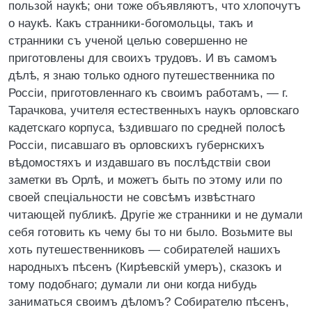
пользой наукѣ; они тоже объявляютъ, что хлопочутъ
о наукѣ. Какъ странники-богомольцы, такъ и
странники съ ученой целью совершенно не
приготовлены для своихъ трудовъ. И въ самомъ
дѣлѣ, я знаю только одного путешественника по
Россіи, приготовленнаго къ своимъ работамъ, — г.
Тарачкова, учителя естественныхъ наукъ орловскаго
кадетскаго корпуса, ѣздившаго по средней полосѣ
Россіи, писавшаго въ орловскихъ губернскихъ
вѣдомостяхъ и издавшаго въ послѣдствіи свои
заметки въ Орлѣ, и можетъ быть по этому или по
своей спеціальности не совсѣмъ извѣстнаго
читающей публикѣ. Другіе же странники и не думали
себя готовить къ чему бы то ни было. Возьмите вы
хоть путешественниковъ — собирателей нашихъ
народныхъ пѣсенъ (Кирѣевскій умеръ), сказокъ и
тому подобнаго; думали ли они когда нибудь
заниматься своимъ дѣломъ? Собирателю пѣсенъ,