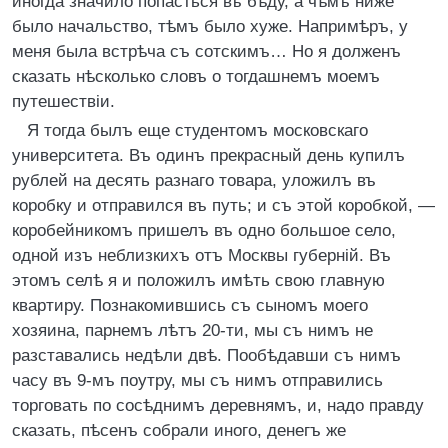
иногда значило попасться въ бѣду, а чѣмъ ниже
было начальство, тѣмъ было хуже. Напримѣръ, у
меня была встрѣча съ сотскимъ… Но я долженъ
сказать нѣсколько словъ о тогдашнемъ моемъ
путешествіи.
Я тогда былъ еще студентомъ московскаго
университета. Въ одинъ прекрасный день купилъ
рублей на десять разнаго товара, уложилъ въ
коробку и отправился въ путь; и съ этой коробкой, —
коробейникомъ пришелъ въ одно большое село,
одной изъ неблизкихъ отъ Москвы губерній. Въ
этомъ селѣ я и положилъ имѣть свою главную
квартиру. Познакомившись съ сыномъ моего
хозяина, парнемъ лѣтъ 20-ти, мы съ нимъ не
разставались недѣли двѣ. Пообѣдавши съ нимъ
часу въ 9-мъ поутру, мы съ нимъ отправились
торговать по сосѣднимъ деревнямъ, и, надо правду
сказать, пѣсенъ собрали иного, денегъ же