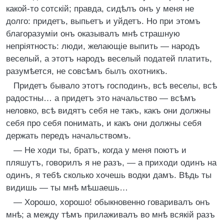
какой-то сотскій; правда, сидѣлъ онъ у меня не
долго: придетъ, выпьетъ и уйдетъ. Но при этомъ
благоразуміи онъ оказывалъ мнѣ страшную
непріятность: люди, желающіе выпить — народъ
веселый, а этотъ народъ веселый податей платить,
разумѣется, не совсѣмъ былъ охотникъ.
Придетъ бывало этотъ господинъ, всѣ веселы, всѣ
радостны… а придетъ это начальство — всѣмъ
неловко, всѣ видятъ себя не такъ, какъ они должны
себя про себя понимать, и какъ они должны себя
держать передъ начальствомъ.
— Не ходи ты, братъ, когда у меня поютъ и
пляшутъ, говорилъ я не разъ, — а приходи одинъ на
одинъ, я тебѣ сколько хочешь водки дамъ. Вѣдь ты
видишь — ты мнѣ мѣшаешь…
— Хорошо, хорошо! обыкновенно говаривалъ онъ
мнѣ; а между тѣмъ прилаживалъ во мнѣ всякій разъ