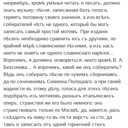
напримѣръ, кромѣ умѣнья читать и писать, должно
знать музыку; пѣсня, записанная безъ голоса,
теряетъ половину своего значенія, а изо всѣхъ
собирателей нѣтъ ни одного, который бы могъ
записать самый простой мотивъ. При изданіи
пѣсенъ необходимо сравнить ихъ съ другими, по
крайней мѣрѣ славянскими пѣснями, а изъ насъ
никто не знаетъ ни одного славянскаго нарѣчія…
Впрочемъ, я долженъ оговориться: никто кромѣ В. А.
Безсонова… А впрочемъ, какой же онъ собиратель?
Вѣдь онъ собиралъ пѣсни по чужимъ сборникамъ,
да по сочиненіямъ Симеона Полоцкаго; а при своей
жадности въ этому дѣлу, голоса для этихъ пѣсенъ
подобралъ изъ мотивовъ разныхъ итальянскихъ
оперъ; странствія же его было немного: онъ
странствовалъ только по Москвѣ, да, кажется, разъ
съѣздилъ къ кому-то въ гости верстъ за сто, да
тамъ и записалъ отъ одной горничной стихъ