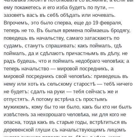
ему покажетесь и его изба будетъ по пути, —
зазоветъ васъ въ себѣ обѣдать или ночевать.
Впрочемъ, это было сперва, еще до 19 февраля,
теперь не то. Въ былыя времена поймаешь бродягу,
поведешь въ начальству, самаго затаскаютъ по
судамъ, станутъ спрашивать: какъ поймалъ, гдѣ
поймалъ, да и сдѣлаютъ причастнымъ въ дѣлу, не
радъ будешь, что и поймалъ недобраго человѣка; а
теперь начальство — мировой посредникъ, а
мировой посредникъ свой человѣкъ: приведешь въ
нему или хоть къ сельскому старостѣ — тебѣ ничего
не будетъ: сдалъ на руки — тебя сейчасъ же и
отпустятъ. А потому встрѣча съ простымъ
мужикомъ, кому бы то ни было, какъ бы кто ни былъ
извѣстенъ за нехорошаго человѣка, ни для кого не
опасна, тогда какъ въ старые годы, встрѣтиться въ
деревенской глуши съ начальствующимъ лицомъ