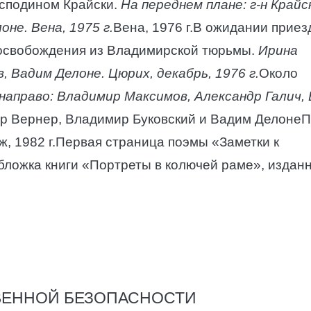
осподином Крайски.
На переднем плане: г-н Крайск
не. Вена, 1975 г.
Вена, 1976 г.В ожидании приез
 освобождения из Владимирской тюрьмы.
Ирина
 Вадим Делоне. Цюрих, декабрь, 1976 г.
Около
направо: Владимир Максимов, Александр Галич,
ур Вернер, Владимир Буковский и Вадим Делоне
иж, 1982 г.Первая страница поэмы «Заметки к
ожка книги «Портреты в колючей раме», изданн
ВЕННОЙ БЕЗОПАСНОСТИ