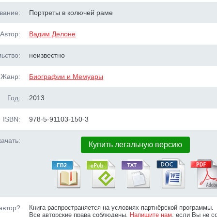
вание:
Портреты в колючей раме
Автор:
Вадим Делоне
ьство:
неизвестно
Жанр:
Биографии и Мемуары
Год:
2013
ISBN:
978-5-91103-150-3
ачать:
Купить легальную версию
автор?
Книга распространяется на условиях партнёрской программы.
Все авторские права соблюдены.
Напишите нам
, если Вы не с