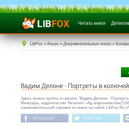
Читать книги
Детекти
LibFox
»
Книги
»
Документальные книги
»
Биогр
Вадим Делоне - Портреты в колючей
Здесь можно купить и скачать "Вадим Делоне - Портреты 
Мемуары, издательство Литагент «Ад маргинем»fae21566
ознакомительный отрывок из книги на сайте LibFox.Ru (
На Facebook
В Твиттере