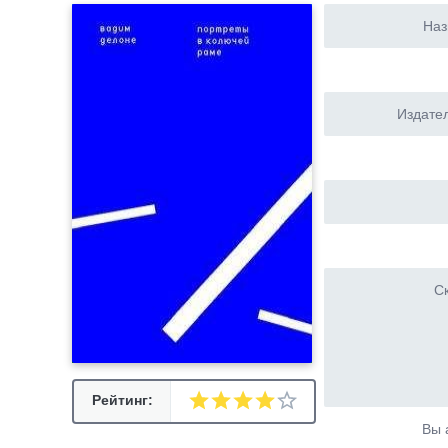
Наз
Издател
Ск
Рейтинг:
Вы 