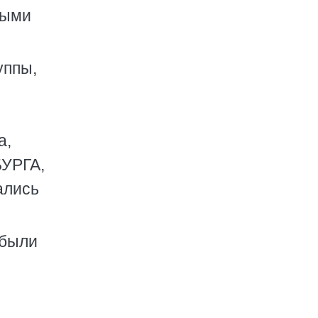
тыми
уппы,
с
а,
БУРГА,
ались
 были