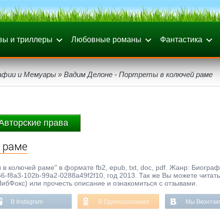
вы и триллеры
Любовные романы
Фантастика
афии и Мемуары
» Вадим Делоне - Портреты в колючей раме
Авторские права
 раме
в колючей раме" в формате fb2, epub, txt, doc, pdf. Жанр: Биогра
-f8a3-102b-99a2-0288a49f2f10, год 2013. Так же Вы можете читать
ЛибФокс) или прочесть описание и ознакомиться с отзывами.
В Instagram
В Одноклассниках
Мы Вконтак