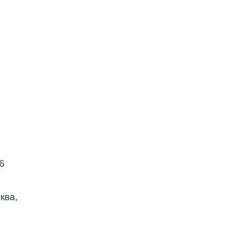
6
ква,