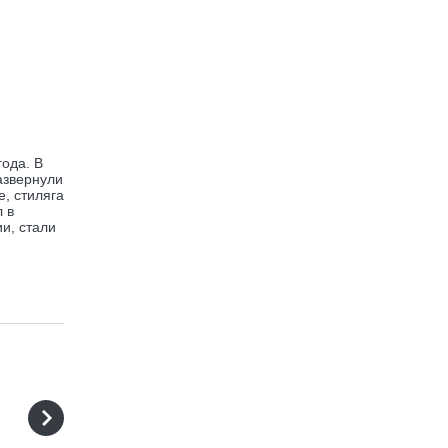
ода. В
азвернули
е, стиляга
л в
и, стали