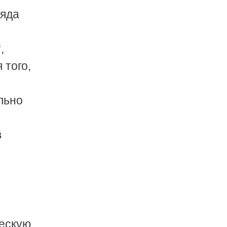
ряда
,
 того,
льно
в
ческую