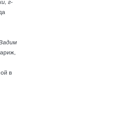
и, г-
да
 Вадим
Париж,
ой в