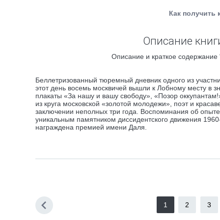
Как получить 
Описание книг
Описание и краткое содержание 
Беллетризованный тюремный дневник одного из участни
этот день восемь москвичей вышли к Лобному месту в з
плакаты «За нашу и вашу свободу», «Позор оккупантам!
из круга московской «золотой молодежи», поэт и красаве
заключении неполных три года. Воспоминания об опыте 
уникальным памятником диссидентского движения 1960-х
награждена премией имени Даля.
1
2
3