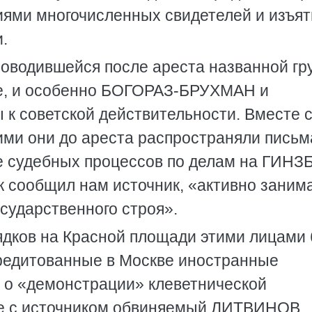
иями многочисленных свидетелей и изъя
.
роводившейся после ареста названной гр
е, и особенно БОГОРАЗ-БРУХМАН и
к советской действительности. Вместе 
и они до ареста распространяли письм
е судебных процессов по делам на ГИНЗ
к сообщил нам источник, «активно заним
сударственного строя».
ядков на Красной площади этими лицами
редитованные в Москве иностранные
 о «демонстрации» клеветнической
ре с источником обвиняемый ЛИТВИНОВ