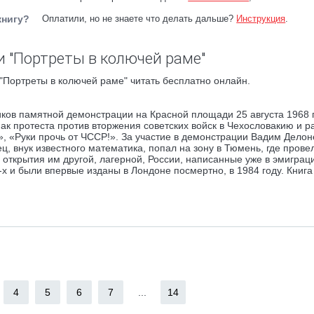
книгу?
Оплатили, но не знаете что делать дальше?
Инструкция
.
и "Портреты в колючей раме"
"Портреты в колючей раме" читать бесплатно онлайн.
ков памятной демонстрации на Красной площади 25 августа 1968 г
нак протеста против вторжения советских войск в Чехословакию и р
», «Руки прочь от ЧССР!». За участие в демонстрации Вадим Делон
ц, внук известного математика, попал на зону в Тюмень, где прове
открытия им другой, лагерной, России, написанные уже в эмиграци
 и были впервые изданы в Лондоне посмертно, в 1984 году. Книга
4
5
6
7
...
14