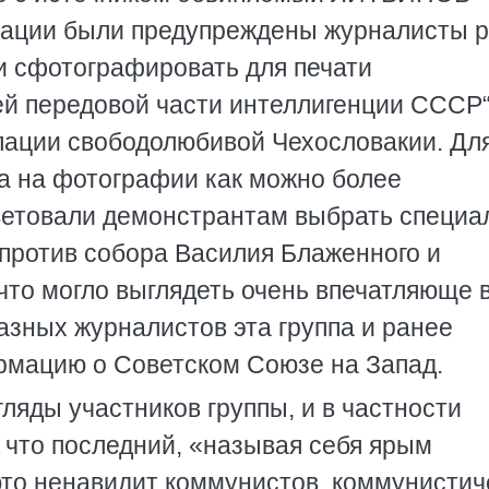
рации были предупреждены журналисты 
ли сфотографировать для печати
ей передовой части интеллигенции СССР“
пации свободолюбивой Чехословакии. Для
а на фотографии как можно более
ветовали демонстрантам выбрать специа
против собора Василия Блаженного и
что могло выглядеть очень впечатляюще 
азных журналистов эта группа и ранее
рмацию о Советском Союзе на Запад.
ляды участников группы, и в частности
 что последний, «называя себя ярым
юто ненавидит коммунистов, коммунисти