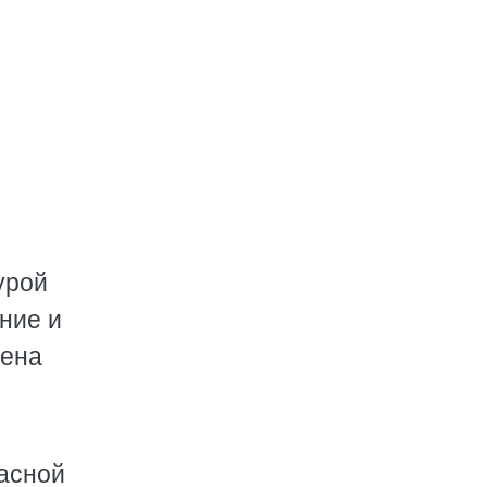
урой
ние и
жена
расной